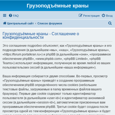
Грузоподъёмные краны
FAQ
Регистрация
Вход
П
Центральный сайт
Список форумов
о
Грузоподъёмные краны - Соглашение о
и
конфиденциальности
с
Это соглашение подробно объясняет, как «Грузоподъёмные краны» и его
к
подразделения (в дальнейшем «мы», «наш», «Грузоподъёмные краны»,
«https://forum.portalkran.ru») и phpBB (в дальнейшем «они», «программное
обеспечение phpBB», «www.phpbb.com», «phpBB Limited», «phpBB
Teams») используют информацию, полученную во время любой из ваших
пользовательских сессий (в дальнейшем «ваша информация»).
Ваша информация собирается двумя способами. Во-первых, просмотр
«Грузоподъёмные краны» приведёт к созданию программным
обеспечением phpBB определённого числа cookies (небольшие
текстовые файлы, загружаемые в папку временных файлов вашего
браузера). Первые две cookie содержат только идентификатор
пользователя (в дальнейшем «user-id») и идентификатор анонимной
сессии (в дальнейшем «session-id»), автоматически присвоенные вам
программным обеспечением phpBB. Третья cookie будет создана после
просмотра одной из тем конференции «Грузоподъёмные краны» и будет