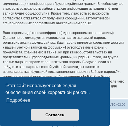
администрации конференции «Грузоподъёмные краны». В любом случае
у вас есть возможность выбрать, какая информация из вашей учётной
записи будет общедоступна. Кроме того, у вас есть возможность
согласиться/отказаться от получения сообщений, автоматически
сгенерированных программным обеспечением phpBB.
Ваш пароль надёжно зашифрован (односторонним хэшированием).
Однако не рекомендуется использовать этот же самый пароль,
регистрируясь на других сайтах. Ваш пароль является средством доступа
к вашей учётной записи на форумах «Грузоподъёмные краны»,
пожалуйста, храните его в тайне, ни при каких обстоятельствах ни
представители «Грузоподъёмные краны», ни phpBB Limited, ни другое
третье лицо не вправе спрашивать ваш пароль. В случае, если вы
забудете ваш пароль к вашей учётной записи, вы сможете
воспользоваться функцией восстановления пароля «Забыли пароль?»,
предусмотренной программным обеспечением phpBB. Вам будет
необходимо ввести ваше имя пользователя и ваш адрес email, после чего
Этот сайт использует cookies для
программное обеспечение phpBB сгенерирует вам новый пароль для
вашей учётной записи.
обеспечения своей корректной работы.
Подробнее
Центральный сайт
Список форумов
Часовой пояс:
UTC+03:00
Согласен
Создано на основе
phpBB
® Forum Software © phpBB Limited
Русская поддержка phpBB
Конфиденциальность
|
Правила