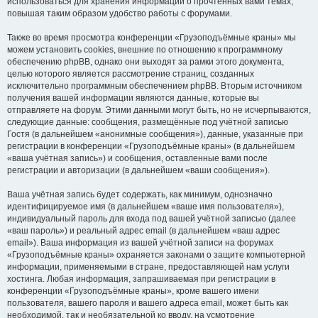
использоваться для хранения информации о прочтённых вами темах,
повышая таким образом удобство работы с форумами.
Также во время просмотра конференции «Грузоподъёмные краны» мы
можем установить cookies, внешние по отношению к программному
обеспечению phpBB, однако они выходят за рамки этого документа,
целью которого является рассмотрение страниц, созданных
исключительно программным обеспечением phpBB. Вторым источником
получения вашей информации являются данные, которые вы
отправляете на форум. Этими данными могут быть, но не исчерпываются,
следующие данные: сообщения, размещённые под учётной записью
Гостя (в дальнейшем «анонимные сообщения»), данные, указанные при
регистрации в конференции «Грузоподъёмные краны» (в дальнейшем
«ваша учётная запись») и сообщения, оставленные вами после
регистрации и авторизации (в дальнейшем «ваши сообщения»).
Ваша учётная запись будет содержать, как минимум, однозначно
идентифицируемое имя (в дальнейшем «ваше имя пользователя»),
индивидуальный пароль для входа под вашей учётной записью (далее
«ваш пароль») и реальный адрес email (в дальнейшем «ваш адрес
email»). Ваша информация из вашей учётной записи на форумах
«Грузоподъёмные краны» охраняется законами о защите компьютерной
информации, применяемыми в стране, предоставляющей нам услуги
хостинга. Любая информация, запрашиваемая при регистрации в
конференции «Грузоподъёмные краны», кроме вашего имени
пользователя, вашего пароля и вашего адреса email, может быть как
необходимой, так и необязательной ко вводу, на усмотрение