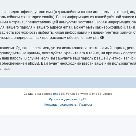
означно идентифицируемое имя (в дальнейшем «ваше имя пользователя»), ин
в дальнейшем «ваш адрес email»). Ваша информация из вашей учётной запис
ыми в стране, предоставляющей нам услуги хостинга. Любая информация, з
, вашего пароля и вашего адреса email, может быть как необходимой, так и
ас есть возможность выбрать, какая информация из вашей учётной записи бу
тически сгенерированных программным обеспечением phpBB.
ием). Однако не рекомендуется использовать этот же самый пароль, регист
рузоподъёмные краны», пожалуйста, храните его в тайне, ни при каких обст
ть ваш пароль. В случае, если вы забудете ваш пароль к вашей учётной запи
обеспечением phpBB. Вам будет необходимо ввести ваше имя пользователя и
аписи.
Создано на основе
phpBB
® Forum Software © phpBB Limited
Русская поддержка phpBB
Конфиденциальность
|
Правила