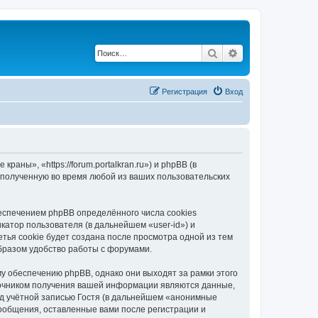
Поиск
Расширенный по
Регистрация
Вход
ны», «https://forum.portalkran.ru») и phpBB (в
полученную во время любой из ваших пользовательских
спечением phpBB определённого числа cookies
атор пользователя (в дальнейшем «user-id») и
тья cookie будет создана после просмотра одной из тем
бразом удобство работы с форумами.
 обеспечению phpBB, однако они выходят за рамки этого
точником получения вашей информации являются данные,
д учётной записью Гостя (в дальнейшем «анонимные
ообщения, оставленные вами после регистрации и