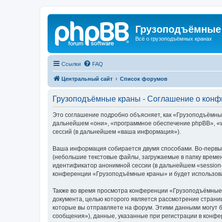
Грузоподъёмные
Всё о грузоподъёмных кранах
Ссылки
FAQ
Центральный сайт
Список форумов
Грузоподъёмные краны - Соглашение о кон
Это соглашение подробно объясняет, как «Грузоподъёмные 
дальнейшем «они», «программное обеспечение phpBB», «w
сессий (в дальнейшем «ваша информация»).
Ваша информация собирается двумя способами. Во-первы
(небольшие текстовые файлы, загружаемые в папку времен
идентификатор анонимной сессии (в дальнейшем «session-
конференции «Грузоподъёмные краны» и будет использова
Также во время просмотра конференции «Грузоподъёмные 
документа, целью которого является рассмотрение стран
которые вы отправляете на форум. Этими данными могут 
сообщения»), данные, указанные при регистрации в конф