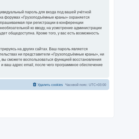
дивидуальный пароль для входа под вашей учётной
и на форумах «Грузоподъёмные краны» охраняется
апрашиваемая при регистрации в конференции
 необязательной ко вводу, на усмотрение администрации
дет общедоступна. Кроме того, у вас есть возможность
рируясь на других сайтах. Ваш пароль является
оятельствах ни представители «Грузоподъёмные краны», ни
си, вы сможете воспользоваться функцией восстановления
 ваш адрес email, после чего программное обеспечение
Удалить cookies
Часовой пояс:
UTC+03:00