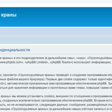
 краны
фиденциальности
краны» и его подразделения (в дальнейшем «мы», «наш», «Грузоподъёмные кра
ww.phpbb.com», «phpBB Limited», «phpBB Teams») используют информацию, 
х, просмотр «Грузоподъёмные краны» приведёт к созданию программным обе
ных файлов вашего браузера). Первые две cookie содержат только идентифик
id»), автоматически присвоенные вам программным обеспечением phpBB. Тре
ться для хранения информации о прочтённых вами темах, повышая таким о
краны» мы можем установить cookies, внешние по отношению к программному
иц, созданных исключительно программным обеспечением phpBB. Вторым ис
быть, но не исчерпываются, следующие данные: сообщения, размещённые по
еренции «Грузоподъёмные краны» (в дальнейшем «ваша учётная запись») и с