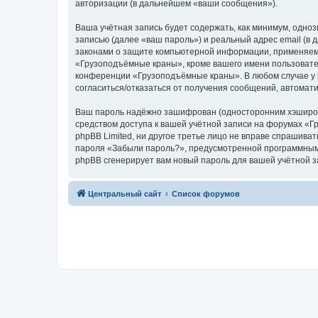
авторизации (в дальнейшем «ваши сообщения»).
Ваша учётная запись будет содержать, как минимум, одн
записью (далее «ваш пароль») и реальный адрес email (
законами о защите компьютерной информации, применяем
«Грузоподъёмные краны», кроме вашего имени пользователя
конференции «Грузоподъёмные краны». В любом случае у в
согласиться/отказаться от получения сообщений, автома
Ваш пароль надёжно зашифрован (односторонним хэширован
средством доступа к вашей учётной записи на форумах «Г
phpBB Limited, ни другое третье лицо не вправе спрашива
пароля «Забыли пароль?», предусмотренной программным 
phpBB сгенерирует вам новый пароль для вашей учётной з
Центральный сайт
Список форумов