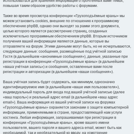
использоваться для хранения информации о прочтённых вами темах,
повышая таким образом удобство работы с форумами.
Также во время просмотра конференции «Грузоподъёмные краны» мы
можем установить cookies, внешние по отношению к программному
обеспечению phpBB, однако они выходят за рамки этого документа,
целью которого является рассмотрение страниц, созданных
исключительно программным обеспечением phpBB. Вторым источником
получения вашей информации являются данные, которые вы
отправляете на форум. Этими данными могут быть, но не исчерпываются,
следующие данные: сообщения, размещённые под учётной записью
Гостя (в дальнейшем «анонимные сообщения»), данные, указанные при
регистрации в конференции «Грузоподъёмные краны» (в дальнейшем
«ваша учётная запись») и сообщения, оставленные вами после
регистрации и авторизации (в дальнейшем «ваши сообщения»).
Ваша учётная запись будет содержать, как минимум, однозначно
идентифицируемое имя (в дальнейшем «ваше имя пользователя»),
индивидуальный пароль для входа под вашей учётной записью (далее
«ваш пароль») и реальный адрес email (в дальнейшем «ваш адрес
email»). Ваша информация из вашей учётной записи на форумах
«Грузоподъёмные краны» охраняется законами о защите компьютерной
информации, применяемыми в стране, предоставляющей нам услуги
хостинга. Любая информация, запрашиваемая при регистрации в
конференции «Грузоподъёмные краны», кроме вашего имени
пользователя, вашего пароля и вашего адреса email, может быть как
необходимой, так и необязательной ко вводу, на усмотрение