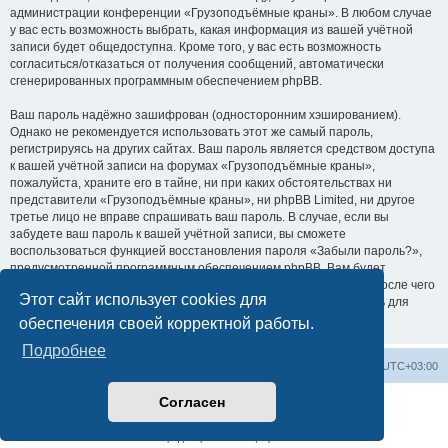
администрации конференции «Грузоподъёмные краны». В любом случае
у вас есть возможность выбрать, какая информация из вашей учётной
записи будет общедоступна. Кроме того, у вас есть возможность
согласиться/отказаться от получения сообщений, автоматически
сгенерированных программным обеспечением phpBB.
Ваш пароль надёжно зашифрован (односторонним хэшированием).
Однако не рекомендуется использовать этот же самый пароль,
регистрируясь на других сайтах. Ваш пароль является средством доступа
к вашей учётной записи на форумах «Грузоподъёмные краны»,
пожалуйста, храните его в тайне, ни при каких обстоятельствах ни
представители «Грузоподъёмные краны», ни phpBB Limited, ни другое
третье лицо не вправе спрашивать ваш пароль. В случае, если вы
забудете ваш пароль к вашей учётной записи, вы сможете
воспользоваться функцией восстановления пароля «Забыли пароль?»,
предусмотренной программным обеспечением phpBB. Вам будет
необходимо ввести ваше имя пользователя и ваш адрес email, после чего
Этот сайт использует cookies для
программное обеспечение phpBB сгенерирует вам новый пароль для
вашей учётной записи.
обеспечения своей корректной работы.
Подробнее
Центральный сайт
Список форумов
Часовой пояс:
UTC+03:00
Согласен
Создано на основе
phpBB
® Forum Software © phpBB Limited
Русская поддержка phpBB
Конфиденциальность
|
Правила