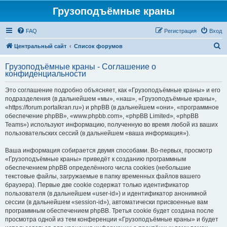
Грузоподъёмные краны
FAQ
Регистрация
Вход
П
Центральный сайт
Список форумов
о
Грузоподъёмные краны - Соглашение о
и
конфиденциальности
с
Это соглашение подробно объясняет, как «Грузоподъёмные краны» и его
к
подразделения (в дальнейшем «мы», «наш», «Грузоподъёмные краны»,
«https://forum.portalkran.ru») и phpBB (в дальнейшем «они», «программное
обеспечение phpBB», «www.phpbb.com», «phpBB Limited», «phpBB
Teams») используют информацию, полученную во время любой из ваших
пользовательских сессий (в дальнейшем «ваша информация»).
Ваша информация собирается двумя способами. Во-первых, просмотр
«Грузоподъёмные краны» приведёт к созданию программным
обеспечением phpBB определённого числа cookies (небольшие
текстовые файлы, загружаемые в папку временных файлов вашего
браузера). Первые две cookie содержат только идентификатор
пользователя (в дальнейшем «user-id») и идентификатор анонимной
сессии (в дальнейшем «session-id»), автоматически присвоенные вам
программным обеспечением phpBB. Третья cookie будет создана после
просмотра одной из тем конференции «Грузоподъёмные краны» и будет