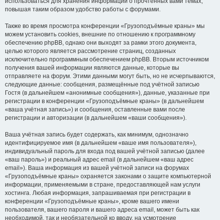
использоваться для хранения информации о прочтённых вами темах,
повышая таким образом удобство работы с форумами.
Также во время просмотра конференции «Грузоподъёмные краны» мы
можем установить cookies, внешние по отношению к программному
обеспечению phpBB, однако они выходят за рамки этого документа,
целью которого является рассмотрение страниц, созданных
исключительно программным обеспечением phpBB. Вторым источником
получения вашей информации являются данные, которые вы
отправляете на форум. Этими данными могут быть, но не исчерпываются,
следующие данные: сообщения, размещённые под учётной записью
Гостя (в дальнейшем «анонимные сообщения»), данные, указанные при
регистрации в конференции «Грузоподъёмные краны» (в дальнейшем
«ваша учётная запись») и сообщения, оставленные вами после
регистрации и авторизации (в дальнейшем «ваши сообщения»).
Ваша учётная запись будет содержать, как минимум, однозначно
идентифицируемое имя (в дальнейшем «ваше имя пользователя»),
индивидуальный пароль для входа под вашей учётной записью (далее
«ваш пароль») и реальный адрес email (в дальнейшем «ваш адрес
email»). Ваша информация из вашей учётной записи на форумах
«Грузоподъёмные краны» охраняется законами о защите компьютерной
информации, применяемыми в стране, предоставляющей нам услуги
хостинга. Любая информация, запрашиваемая при регистрации в
конференции «Грузоподъёмные краны», кроме вашего имени
пользователя, вашего пароля и вашего адреса email, может быть как
необходимой, так и необязательной ко вводу, на усмотрение