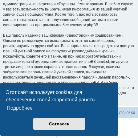
администрации конференции «Грузоподъёмные краны». В любом случае
у вас есть возможность выбрать, какая информация из вашей учётной
записи будет общедоступна. Кроме того, у вас есть возможность
согласиться/отказаться от получения сообщений, автоматически
сгенерированных программным обеспечением phpBB.
Ваш пароль надёжно зашифрован (односторонним хэшированием).
Однако не рекомендуется использовать этот же самый пароль,
регистрируясь на других сайтах. Ваш пароль является средством доступа
к вашей учётной записи на форумах «Грузоподъёмные краны»,
пожалуйста, храните его в тайне, ни при каких обстоятельствах ни
представители «Грузоподъёмные краны», ни phpBB Limited, ни другое
третье лицо не вправе спрашивать ваш пароль. В случае, если вы
забудете ваш пароль к вашей учётной записи, вы сможете
воспользоваться функцией восстановления пароля «Забыли пароль?»,
предусмотренной программным обеспечением phpBB. Вам будет
необходимо ввести ваше имя пользователя и ваш адрес email, после чего
Этот сайт использует cookies для
программное обеспечение phpBB сгенерирует вам новый пароль для
вашей учётной записи.
обеспечения своей корректной работы.
Подробнее
Центральный сайт
Список форумов
Часовой пояс:
UTC+03:00
Согласен
Создано на основе
phpBB
® Forum Software © phpBB Limited
Русская поддержка phpBB
Конфиденциальность
|
Правила