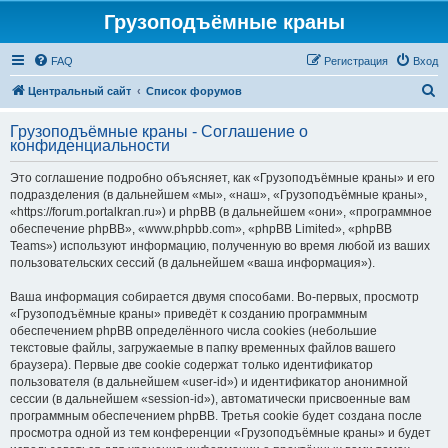
Грузоподъёмные краны
FAQ
Регистрация
Вход
П
Центральный сайт
Список форумов
о
Грузоподъёмные краны - Соглашение о
и
конфиденциальности
с
Это соглашение подробно объясняет, как «Грузоподъёмные краны» и его
к
подразделения (в дальнейшем «мы», «наш», «Грузоподъёмные краны»,
«https://forum.portalkran.ru») и phpBB (в дальнейшем «они», «программное
обеспечение phpBB», «www.phpbb.com», «phpBB Limited», «phpBB
Teams») используют информацию, полученную во время любой из ваших
пользовательских сессий (в дальнейшем «ваша информация»).
Ваша информация собирается двумя способами. Во-первых, просмотр
«Грузоподъёмные краны» приведёт к созданию программным
обеспечением phpBB определённого числа cookies (небольшие
текстовые файлы, загружаемые в папку временных файлов вашего
браузера). Первые две cookie содержат только идентификатор
пользователя (в дальнейшем «user-id») и идентификатор анонимной
сессии (в дальнейшем «session-id»), автоматически присвоенные вам
программным обеспечением phpBB. Третья cookie будет создана после
просмотра одной из тем конференции «Грузоподъёмные краны» и будет