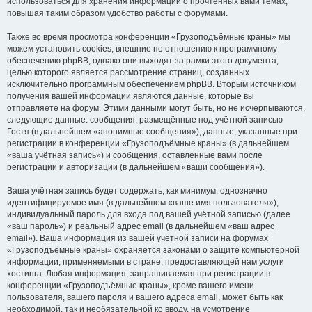
использоваться для хранения информации о прочтённых вами темах,
повышая таким образом удобство работы с форумами.
Также во время просмотра конференции «Грузоподъёмные краны» мы
можем установить cookies, внешние по отношению к программному
обеспечению phpBB, однако они выходят за рамки этого документа,
целью которого является рассмотрение страниц, созданных
исключительно программным обеспечением phpBB. Вторым источником
получения вашей информации являются данные, которые вы
отправляете на форум. Этими данными могут быть, но не исчерпываются,
следующие данные: сообщения, размещённые под учётной записью
Гостя (в дальнейшем «анонимные сообщения»), данные, указанные при
регистрации в конференции «Грузоподъёмные краны» (в дальнейшем
«ваша учётная запись») и сообщения, оставленные вами после
регистрации и авторизации (в дальнейшем «ваши сообщения»).
Ваша учётная запись будет содержать, как минимум, однозначно
идентифицируемое имя (в дальнейшем «ваше имя пользователя»),
индивидуальный пароль для входа под вашей учётной записью (далее
«ваш пароль») и реальный адрес email (в дальнейшем «ваш адрес
email»). Ваша информация из вашей учётной записи на форумах
«Грузоподъёмные краны» охраняется законами о защите компьютерной
информации, применяемыми в стране, предоставляющей нам услуги
хостинга. Любая информация, запрашиваемая при регистрации в
конференции «Грузоподъёмные краны», кроме вашего имени
пользователя, вашего пароля и вашего адреса email, может быть как
необходимой, так и необязательной ко вводу, на усмотрение