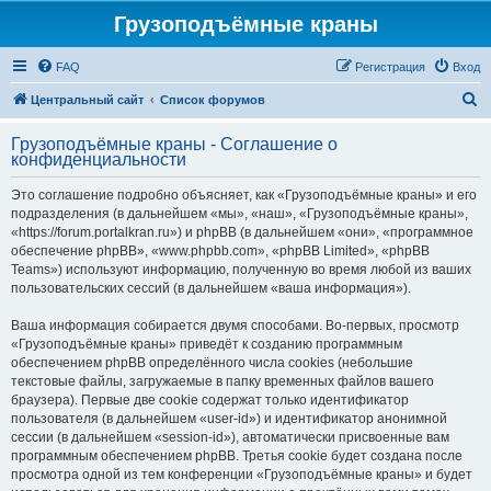
Грузоподъёмные краны
FAQ
Регистрация
Вход
П
Центральный сайт
Список форумов
о
Грузоподъёмные краны - Соглашение о
и
конфиденциальности
с
Это соглашение подробно объясняет, как «Грузоподъёмные краны» и его
к
подразделения (в дальнейшем «мы», «наш», «Грузоподъёмные краны»,
«https://forum.portalkran.ru») и phpBB (в дальнейшем «они», «программное
обеспечение phpBB», «www.phpbb.com», «phpBB Limited», «phpBB
Teams») используют информацию, полученную во время любой из ваших
пользовательских сессий (в дальнейшем «ваша информация»).
Ваша информация собирается двумя способами. Во-первых, просмотр
«Грузоподъёмные краны» приведёт к созданию программным
обеспечением phpBB определённого числа cookies (небольшие
текстовые файлы, загружаемые в папку временных файлов вашего
браузера). Первые две cookie содержат только идентификатор
пользователя (в дальнейшем «user-id») и идентификатор анонимной
сессии (в дальнейшем «session-id»), автоматически присвоенные вам
программным обеспечением phpBB. Третья cookie будет создана после
просмотра одной из тем конференции «Грузоподъёмные краны» и будет