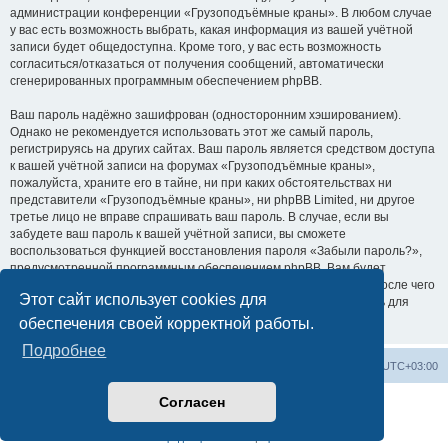
администрации конференции «Грузоподъёмные краны». В любом случае
у вас есть возможность выбрать, какая информация из вашей учётной
записи будет общедоступна. Кроме того, у вас есть возможность
согласиться/отказаться от получения сообщений, автоматически
сгенерированных программным обеспечением phpBB.
Ваш пароль надёжно зашифрован (односторонним хэшированием).
Однако не рекомендуется использовать этот же самый пароль,
регистрируясь на других сайтах. Ваш пароль является средством доступа
к вашей учётной записи на форумах «Грузоподъёмные краны»,
пожалуйста, храните его в тайне, ни при каких обстоятельствах ни
представители «Грузоподъёмные краны», ни phpBB Limited, ни другое
третье лицо не вправе спрашивать ваш пароль. В случае, если вы
забудете ваш пароль к вашей учётной записи, вы сможете
воспользоваться функцией восстановления пароля «Забыли пароль?»,
предусмотренной программным обеспечением phpBB. Вам будет
необходимо ввести ваше имя пользователя и ваш адрес email, после чего
Этот сайт использует cookies для
программное обеспечение phpBB сгенерирует вам новый пароль для
вашей учётной записи.
обеспечения своей корректной работы.
Подробнее
Центральный сайт
Список форумов
Часовой пояс:
UTC+03:00
Согласен
Создано на основе
phpBB
® Forum Software © phpBB Limited
Русская поддержка phpBB
Конфиденциальность
|
Правила