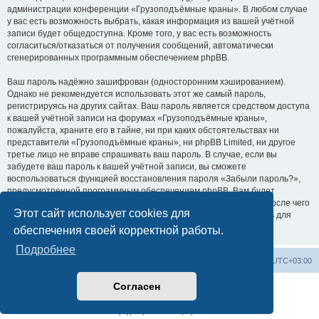
администрации конференции «Грузоподъёмные краны». В любом случае
у вас есть возможность выбрать, какая информация из вашей учётной
записи будет общедоступна. Кроме того, у вас есть возможность
согласиться/отказаться от получения сообщений, автоматически
сгенерированных программным обеспечением phpBB.
Ваш пароль надёжно зашифрован (односторонним хэшированием).
Однако не рекомендуется использовать этот же самый пароль,
регистрируясь на других сайтах. Ваш пароль является средством доступа
к вашей учётной записи на форумах «Грузоподъёмные краны»,
пожалуйста, храните его в тайне, ни при каких обстоятельствах ни
представители «Грузоподъёмные краны», ни phpBB Limited, ни другое
третье лицо не вправе спрашивать ваш пароль. В случае, если вы
забудете ваш пароль к вашей учётной записи, вы сможете
воспользоваться функцией восстановления пароля «Забыли пароль?»,
предусмотренной программным обеспечением phpBB. Вам будет
необходимо ввести ваше имя пользователя и ваш адрес email, после чего
Этот сайт использует cookies для
программное обеспечение phpBB сгенерирует вам новый пароль для
вашей учётной записи.
обеспечения своей корректной работы.
Подробнее
Центральный сайт
Список форумов
Часовой пояс:
UTC+03:00
Согласен
Создано на основе
phpBB
® Forum Software © phpBB Limited
Русская поддержка phpBB
Конфиденциальность
|
Правила