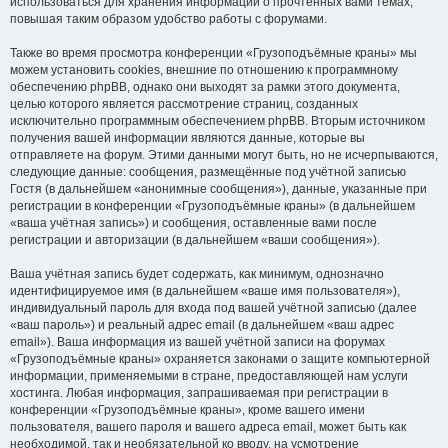
использоваться для хранения информации о прочтённых вами темах,
повышая таким образом удобство работы с форумами.
Также во время просмотра конференции «Грузоподъёмные краны» мы
можем установить cookies, внешние по отношению к программному
обеспечению phpBB, однако они выходят за рамки этого документа,
целью которого является рассмотрение страниц, созданных
исключительно программным обеспечением phpBB. Вторым источником
получения вашей информации являются данные, которые вы
отправляете на форум. Этими данными могут быть, но не исчерпываются,
следующие данные: сообщения, размещённые под учётной записью
Гостя (в дальнейшем «анонимные сообщения»), данные, указанные при
регистрации в конференции «Грузоподъёмные краны» (в дальнейшем
«ваша учётная запись») и сообщения, оставленные вами после
регистрации и авторизации (в дальнейшем «ваши сообщения»).
Ваша учётная запись будет содержать, как минимум, однозначно
идентифицируемое имя (в дальнейшем «ваше имя пользователя»),
индивидуальный пароль для входа под вашей учётной записью (далее
«ваш пароль») и реальный адрес email (в дальнейшем «ваш адрес
email»). Ваша информация из вашей учётной записи на форумах
«Грузоподъёмные краны» охраняется законами о защите компьютерной
информации, применяемыми в стране, предоставляющей нам услуги
хостинга. Любая информация, запрашиваемая при регистрации в
конференции «Грузоподъёмные краны», кроме вашего имени
пользователя, вашего пароля и вашего адреса email, может быть как
необходимой, так и необязательной ко вводу, на усмотрение