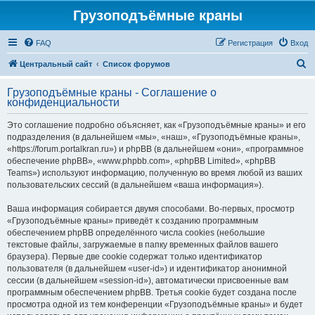
Грузоподъёмные краны
FAQ
Регистрация
Вход
П
Центральный сайт
Список форумов
о
Грузоподъёмные краны - Соглашение о
и
конфиденциальности
с
Это соглашение подробно объясняет, как «Грузоподъёмные краны» и его
к
подразделения (в дальнейшем «мы», «наш», «Грузоподъёмные краны»,
«https://forum.portalkran.ru») и phpBB (в дальнейшем «они», «программное
обеспечение phpBB», «www.phpbb.com», «phpBB Limited», «phpBB
Teams») используют информацию, полученную во время любой из ваших
пользовательских сессий (в дальнейшем «ваша информация»).
Ваша информация собирается двумя способами. Во-первых, просмотр
«Грузоподъёмные краны» приведёт к созданию программным
обеспечением phpBB определённого числа cookies (небольшие
текстовые файлы, загружаемые в папку временных файлов вашего
браузера). Первые две cookie содержат только идентификатор
пользователя (в дальнейшем «user-id») и идентификатор анонимной
сессии (в дальнейшем «session-id»), автоматически присвоенные вам
программным обеспечением phpBB. Третья cookie будет создана после
просмотра одной из тем конференции «Грузоподъёмные краны» и будет