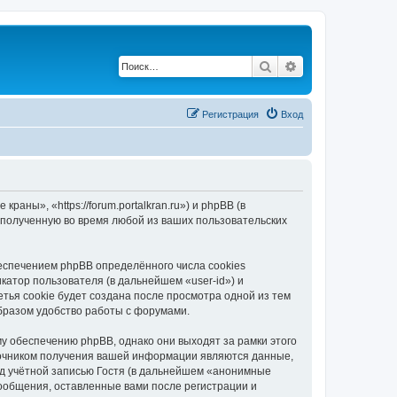
Поиск
Расширенный по
Регистрация
Вход
ны», «https://forum.portalkran.ru») и phpBB (в
полученную во время любой из ваших пользовательских
спечением phpBB определённого числа cookies
атор пользователя (в дальнейшем «user-id») и
тья cookie будет создана после просмотра одной из тем
бразом удобство работы с форумами.
 обеспечению phpBB, однако они выходят за рамки этого
точником получения вашей информации являются данные,
д учётной записью Гостя (в дальнейшем «анонимные
ообщения, оставленные вами после регистрации и