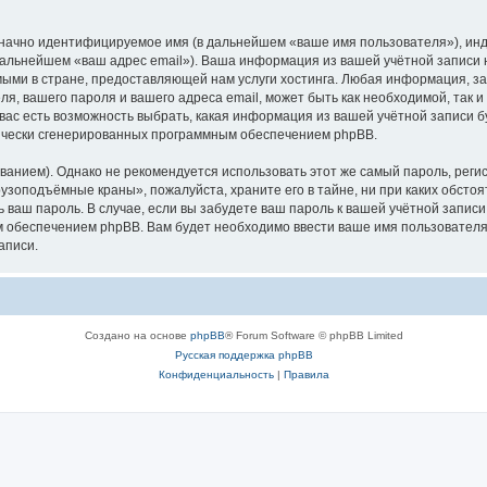
означно идентифицируемое имя (в дальнейшем «ваше имя пользователя»), ин
в дальнейшем «ваш адрес email»). Ваша информация из вашей учётной запис
ыми в стране, предоставляющей нам услуги хостинга. Любая информация, з
, вашего пароля и вашего адреса email, может быть как необходимой, так и
ас есть возможность выбрать, какая информация из вашей учётной записи бу
тически сгенерированных программным обеспечением phpBB.
ием). Однако не рекомендуется использовать этот же самый пароль, регист
рузоподъёмные краны», пожалуйста, храните его в тайне, ни при каких обст
ть ваш пароль. В случае, если вы забудете ваш пароль к вашей учётной запи
обеспечением phpBB. Вам будет необходимо ввести ваше имя пользователя и
аписи.
Создано на основе
phpBB
® Forum Software © phpBB Limited
Русская поддержка phpBB
Конфиденциальность
|
Правила