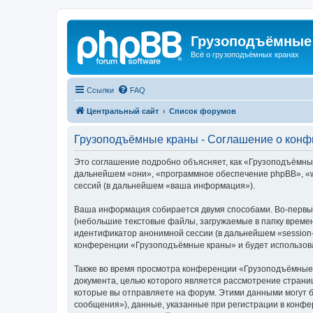
Грузоподъёмные
Всё о грузоподъёмных кранах
Ссылки
FAQ
Центральный сайт
Список форумов
Грузоподъёмные краны - Соглашение о кон
Это соглашение подробно объясняет, как «Грузоподъёмные 
дальнейшем «они», «программное обеспечение phpBB», «w
сессий (в дальнейшем «ваша информация»).
Ваша информация собирается двумя способами. Во-первы
(небольшие текстовые файлы, загружаемые в папку времен
идентификатор анонимной сессии (в дальнейшем «session-
конференции «Грузоподъёмные краны» и будет использова
Также во время просмотра конференции «Грузоподъёмные 
документа, целью которого является рассмотрение стран
которые вы отправляете на форум. Этими данными могут 
сообщения»), данные, указанные при регистрации в конф