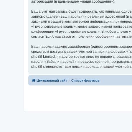
авторизации (в дальнейшем «ваши сообщения»).
Ваша учётная запись будет содержать, как минимум, одн
записью (далее «ваш пароль») и реальный адрес email (
законами о защите компьютерной информации, применяем
«Грузоподъёмные краны», кроме вашего имени пользователя
конференции «Грузоподъёмные краны». В любом случае у в
согласиться/отказаться от получения сообщений, автома
Ваш пароль надёжно зашифрован (односторонним хэширован
средством доступа к вашей учётной записи на форумах «Г
phpBB Limited, ни другое третье лицо не вправе спрашива
пароля «Забыли пароль?», предусмотренной программным 
phpBB сгенерирует вам новый пароль для вашей учётной з
Центральный сайт
Список форумов