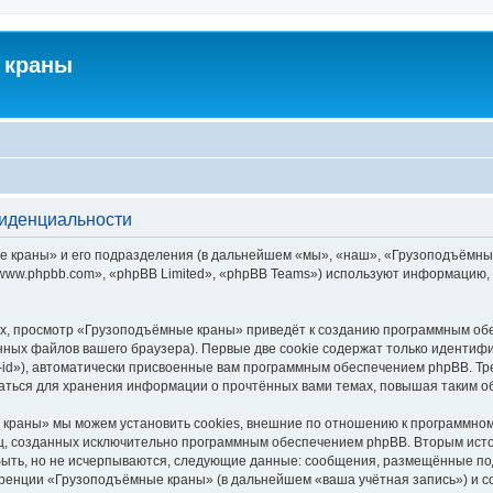
 краны
фиденциальности
краны» и его подразделения (в дальнейшем «мы», «наш», «Грузоподъёмные кра
ww.phpbb.com», «phpBB Limited», «phpBB Teams») используют информацию, 
х, просмотр «Грузоподъёмные краны» приведёт к созданию программным обе
ных файлов вашего браузера). Первые две cookie содержат только идентифик
id»), автоматически присвоенные вам программным обеспечением phpBB. Тре
ться для хранения информации о прочтённых вами темах, повышая таким о
краны» мы можем установить cookies, внешние по отношению к программному
иц, созданных исключительно программным обеспечением phpBB. Вторым ис
быть, но не исчерпываются, следующие данные: сообщения, размещённые по
еренции «Грузоподъёмные краны» (в дальнейшем «ваша учётная запись») и с