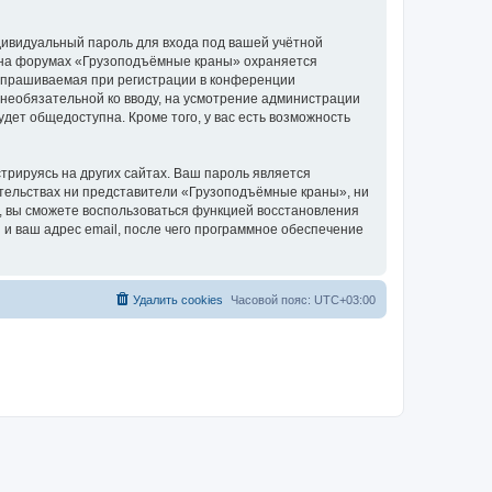
дивидуальный пароль для входа под вашей учётной
и на форумах «Грузоподъёмные краны» охраняется
апрашиваемая при регистрации в конференции
 необязательной ко вводу, на усмотрение администрации
дет общедоступна. Кроме того, у вас есть возможность
рируясь на других сайтах. Ваш пароль является
оятельствах ни представители «Грузоподъёмные краны», ни
си, вы сможете воспользоваться функцией восстановления
 ваш адрес email, после чего программное обеспечение
Удалить cookies
Часовой пояс:
UTC+03:00