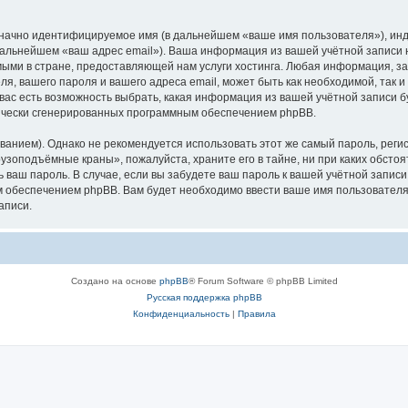
означно идентифицируемое имя (в дальнейшем «ваше имя пользователя»), ин
в дальнейшем «ваш адрес email»). Ваша информация из вашей учётной запис
ыми в стране, предоставляющей нам услуги хостинга. Любая информация, з
, вашего пароля и вашего адреса email, может быть как необходимой, так и
ас есть возможность выбрать, какая информация из вашей учётной записи бу
тически сгенерированных программным обеспечением phpBB.
ием). Однако не рекомендуется использовать этот же самый пароль, регист
рузоподъёмные краны», пожалуйста, храните его в тайне, ни при каких обст
ть ваш пароль. В случае, если вы забудете ваш пароль к вашей учётной запи
обеспечением phpBB. Вам будет необходимо ввести ваше имя пользователя и
аписи.
Создано на основе
phpBB
® Forum Software © phpBB Limited
Русская поддержка phpBB
Конфиденциальность
|
Правила