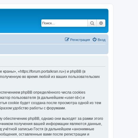
Поиск
Расширенный по
Регистрация
Вход
ны», «https://forum.portalkran.ru») и phpBB (в
полученную во время любой из ваших пользовательских
спечением phpBB определённого числа cookies
атор пользователя (в дальнейшем «user-id») и
тья cookie будет создана после просмотра одной из тем
бразом удобство работы с форумами.
 обеспечению phpBB, однако они выходят за рамки этого
точником получения вашей информации являются данные,
д учётной записью Гостя (в дальнейшем «анонимные
ообщения, оставленные вами после регистрации и