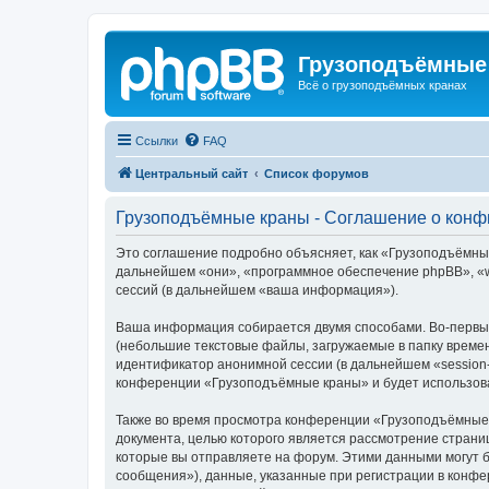
Грузоподъёмные
Всё о грузоподъёмных кранах
Ссылки
FAQ
Центральный сайт
Список форумов
Грузоподъёмные краны - Соглашение о кон
Это соглашение подробно объясняет, как «Грузоподъёмные 
дальнейшем «они», «программное обеспечение phpBB», «w
сессий (в дальнейшем «ваша информация»).
Ваша информация собирается двумя способами. Во-первы
(небольшие текстовые файлы, загружаемые в папку времен
идентификатор анонимной сессии (в дальнейшем «session-
конференции «Грузоподъёмные краны» и будет использова
Также во время просмотра конференции «Грузоподъёмные 
документа, целью которого является рассмотрение стран
которые вы отправляете на форум. Этими данными могут 
сообщения»), данные, указанные при регистрации в конф