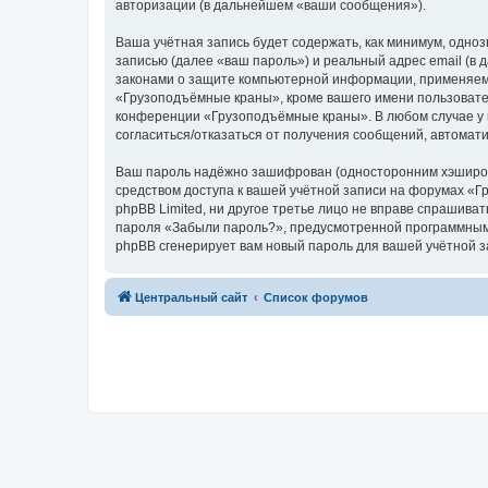
авторизации (в дальнейшем «ваши сообщения»).
Ваша учётная запись будет содержать, как минимум, одн
записью (далее «ваш пароль») и реальный адрес email (
законами о защите компьютерной информации, применяем
«Грузоподъёмные краны», кроме вашего имени пользователя
конференции «Грузоподъёмные краны». В любом случае у в
согласиться/отказаться от получения сообщений, автома
Ваш пароль надёжно зашифрован (односторонним хэширован
средством доступа к вашей учётной записи на форумах «Г
phpBB Limited, ни другое третье лицо не вправе спрашива
пароля «Забыли пароль?», предусмотренной программным 
phpBB сгенерирует вам новый пароль для вашей учётной з
Центральный сайт
Список форумов