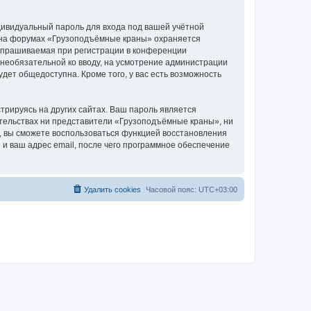
дивидуальный пароль для входа под вашей учётной
и на форумах «Грузоподъёмные краны» охраняется
апрашиваемая при регистрации в конференции
 необязательной ко вводу, на усмотрение администрации
дет общедоступна. Кроме того, у вас есть возможность
рируясь на других сайтах. Ваш пароль является
оятельствах ни представители «Грузоподъёмные краны», ни
си, вы сможете воспользоваться функцией восстановления
 ваш адрес email, после чего программное обеспечение
Удалить cookies
Часовой пояс:
UTC+03:00