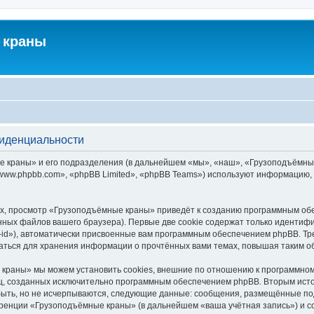
 краны
фиденциальности
краны» и его подразделения (в дальнейшем «мы», «наш», «Грузоподъёмные кра
ww.phpbb.com», «phpBB Limited», «phpBB Teams») используют информацию, 
х, просмотр «Грузоподъёмные краны» приведёт к созданию программным обе
ных файлов вашего браузера). Первые две cookie содержат только идентифик
id»), автоматически присвоенные вам программным обеспечением phpBB. Тре
ться для хранения информации о прочтённых вами темах, повышая таким о
краны» мы можем установить cookies, внешние по отношению к программному
иц, созданных исключительно программным обеспечением phpBB. Вторым ис
быть, но не исчерпываются, следующие данные: сообщения, размещённые по
еренции «Грузоподъёмные краны» (в дальнейшем «ваша учётная запись») и с