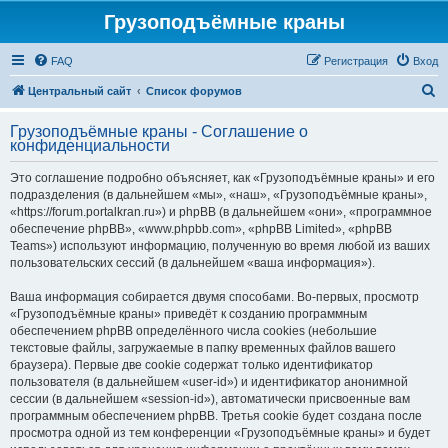
Грузоподъёмные краны
FAQ
Регистрация
Вход
П
Центральный сайт
Список форумов
о
Грузоподъёмные краны - Соглашение о
и
конфиденциальности
с
Это соглашение подробно объясняет, как «Грузоподъёмные краны» и его
к
подразделения (в дальнейшем «мы», «наш», «Грузоподъёмные краны»,
«https://forum.portalkran.ru») и phpBB (в дальнейшем «они», «программное
обеспечение phpBB», «www.phpbb.com», «phpBB Limited», «phpBB
Teams») используют информацию, полученную во время любой из ваших
пользовательских сессий (в дальнейшем «ваша информация»).
Ваша информация собирается двумя способами. Во-первых, просмотр
«Грузоподъёмные краны» приведёт к созданию программным
обеспечением phpBB определённого числа cookies (небольшие
текстовые файлы, загружаемые в папку временных файлов вашего
браузера). Первые две cookie содержат только идентификатор
пользователя (в дальнейшем «user-id») и идентификатор анонимной
сессии (в дальнейшем «session-id»), автоматически присвоенные вам
программным обеспечением phpBB. Третья cookie будет создана после
просмотра одной из тем конференции «Грузоподъёмные краны» и будет