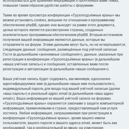
использоваться для хранения информации о прочтённых вами темах,
повышая таким образом удобство работы с форумами.
Также во время просмотра конференции «Грузоподъёмные краны» мы
можем установить cookies, внешние по отношению к программному
обеспечению phpBB, однако они выходят за рамки этого документа,
целью которого является рассмотрение страниц, созданных
исключительно программным обеспечением phpBB. Вторым источником
получения вашей информации являются данные, которые вы
отправляете на форум. Этими данными могут быть, но не исчерпываются,
следующие данные: сообщения, размещённые под учётной записью
Гостя (в дальнейшем «анонимные сообщения»), данные, указанные при
регистрации в конференции «Грузоподъёмные краны» (в дальнейшем
«ваша учётная запись») и сообщения, оставленные вами после
регистрации и авторизации (в дальнейшем «ваши сообщения»).
Ваша учётная запись будет содержать, как минимум, однозначно
идентифицируемое имя (в дальнейшем «ваше имя пользователя»),
индивидуальный пароль для входа под вашей учётной записью (далее
«ваш пароль») и реальный адрес email (в дальнейшем «ваш адрес
email»). Ваша информация из вашей учётной записи на форумах
«Грузоподъёмные краны» охраняется законами о защите компьютерной
информации, применяемыми в стране, предоставляющей нам услуги
хостинга. Любая информация, запрашиваемая при регистрации в
конференции «Грузоподъёмные краны», кроме вашего имени
пользователя, вашего пароля и вашего адреса email, может быть как
необходимой, так и необязательной ко вводу, на усмотрение