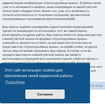
администрации конференции «Грузоподъёмные краны». В любом случае
у вас есть возможность выбрать, какая информация из вашей учётной
записи будет общедоступна. Кроме того, у вас есть возможность
согласиться/отказаться от получения сообщений, автоматически
сгенерированных программным обеспечением phpBB.
Ваш пароль надёжно зашифрован (односторонним хэшированием).
Однако не рекомендуется использовать этот же самый пароль,
регистрируясь на других сайтах. Ваш пароль является средством доступа
к вашей учётной записи на форумах «Грузоподъёмные краны»,
пожалуйста, храните его в тайне, ни при каких обстоятельствах ни
представители «Грузоподъёмные краны», ни phpBB Limited, ни другое
третье лицо не вправе спрашивать ваш пароль. В случае, если вы
забудете ваш пароль к вашей учётной записи, вы сможете
воспользоваться функцией восстановления пароля «Забыли пароль?»,
предусмотренной программным обеспечением phpBB. Вам будет
необходимо ввести ваше имя пользователя и ваш адрес email, после чего
Этот сайт использует cookies для
программное обеспечение phpBB сгенерирует вам новый пароль для
вашей учётной записи.
обеспечения своей корректной работы.
Подробнее
Центральный сайт
Список форумов
Часовой пояс:
UTC+03:00
Согласен
Создано на основе
phpBB
® Forum Software © phpBB Limited
Русская поддержка phpBB
Конфиденциальность
|
Правила