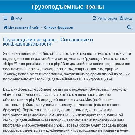
Грузоподъёмные краны
FAQ
Регистрация
Вход
П
Центральный сайт
Список форумов
о
Грузоподъёмные краны - Соглашение о
и
конфиденциальности
с
Это соглашение подробно объясняет, как «Грузоподъёмные краны» и его
к
подразделения (в дальнейшем «мы», «наш», «Грузоподъёмные краны»,
«https://forum.portalkran.ru») и phpBB (в дальнейшем «они», «программное
обеспечение phpBB», «www.phpbb.com», «phpBB Limited», «phpBB
Teams») используют информацию, полученную во время любой из ваших
пользовательских сессий (в дальнейшем «ваша информация»).
Ваша информация собирается двумя способами. Во-первых, просмотр
«Грузоподъёмные краны» приведёт к созданию программным
обеспечением phpBB определённого числа cookies (небольшие
текстовые файлы, загружаемые в папку временных файлов вашего
браузера). Первые две cookie содержат только идентификатор
пользователя (в дальнейшем «user-id») и идентификатор анонимной
сессии (в дальнейшем «session-id»), автоматически присвоенные вам
программным обеспечением phpBB. Третья cookie будет создана после
просмотра одной из тем конференции «Грузоподъёмные краны» и будет