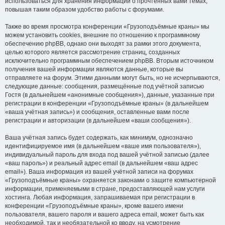
использоваться для хранения информации о прочтённых вами темах,
повышая таким образом удобство работы с форумами.
Также во время просмотра конференции «Грузоподъёмные краны» мы
можем установить cookies, внешние по отношению к программному
обеспечению phpBB, однако они выходят за рамки этого документа,
целью которого является рассмотрение страниц, созданных
исключительно программным обеспечением phpBB. Вторым источником
получения вашей информации являются данные, которые вы
отправляете на форум. Этими данными могут быть, но не исчерпываются,
следующие данные: сообщения, размещённые под учётной записью
Гостя (в дальнейшем «анонимные сообщения»), данные, указанные при
регистрации в конференции «Грузоподъёмные краны» (в дальнейшем
«ваша учётная запись») и сообщения, оставленные вами после
регистрации и авторизации (в дальнейшем «ваши сообщения»).
Ваша учётная запись будет содержать, как минимум, однозначно
идентифицируемое имя (в дальнейшем «ваше имя пользователя»),
индивидуальный пароль для входа под вашей учётной записью (далее
«ваш пароль») и реальный адрес email (в дальнейшем «ваш адрес
email»). Ваша информация из вашей учётной записи на форумах
«Грузоподъёмные краны» охраняется законами о защите компьютерной
информации, применяемыми в стране, предоставляющей нам услуги
хостинга. Любая информация, запрашиваемая при регистрации в
конференции «Грузоподъёмные краны», кроме вашего имени
пользователя, вашего пароля и вашего адреса email, может быть как
необходимой, так и необязательной ко вводу, на усмотрение