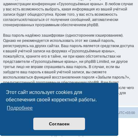
администрации конференции «Грузоподъёмные краны». В любом случае
у вас есть возможность выбрать, какая информация из вашей учётной
записи будет общедоступна. Кроме того, у вас есть возможность
согласиться/отказаться от получения сообщений, автоматически
сгенерированных программным обеспечением phpBB.
Ваш пароль надёжно зашифрован (односторонним хэшированием).
Однако не рекомендуется использовать этот же самый пароль,
регистрируясь на других сайтах. Ваш пароль является средством доступа
к вашей учётной записи на форумах «Грузоподъёмные краны»,
пожалуйста, храните его в тайне, ни при каких обстоятельствах ни
представители «Грузоподъёмные краны», ни phpBB Limited, ни другое
третье лицо не вправе спрашивать ваш пароль. В случае, если вы
забудете ваш пароль к вашей учётной записи, вы сможете
воспользоваться функцией восстановления пароля «Забыли пароль?»,
предусмотренной программным обеспечением phpBB. Вам будет
необходимо ввести ваше имя пользователя и ваш адрес email, после чего
Этот сайт использует cookies для
программное обеспечение phpBB сгенерирует вам новый пароль для
вашей учётной записи.
обеспечения своей корректной работы.
Подробнее
Центральный сайт
Список форумов
Часовой пояс:
UTC+03:00
Согласен
Создано на основе
phpBB
® Forum Software © phpBB Limited
Русская поддержка phpBB
Конфиденциальность
|
Правила