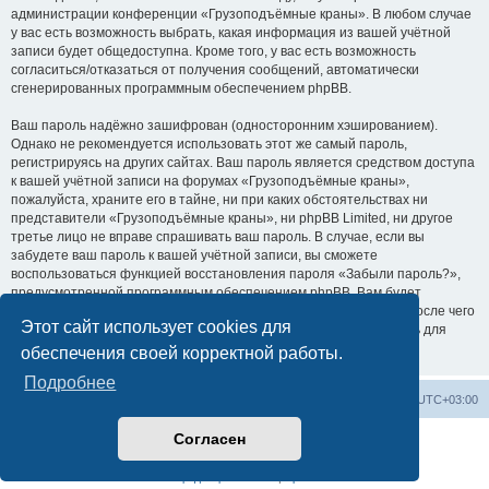
администрации конференции «Грузоподъёмные краны». В любом случае
у вас есть возможность выбрать, какая информация из вашей учётной
записи будет общедоступна. Кроме того, у вас есть возможность
согласиться/отказаться от получения сообщений, автоматически
сгенерированных программным обеспечением phpBB.
Ваш пароль надёжно зашифрован (односторонним хэшированием).
Однако не рекомендуется использовать этот же самый пароль,
регистрируясь на других сайтах. Ваш пароль является средством доступа
к вашей учётной записи на форумах «Грузоподъёмные краны»,
пожалуйста, храните его в тайне, ни при каких обстоятельствах ни
представители «Грузоподъёмные краны», ни phpBB Limited, ни другое
третье лицо не вправе спрашивать ваш пароль. В случае, если вы
забудете ваш пароль к вашей учётной записи, вы сможете
воспользоваться функцией восстановления пароля «Забыли пароль?»,
предусмотренной программным обеспечением phpBB. Вам будет
необходимо ввести ваше имя пользователя и ваш адрес email, после чего
Этот сайт использует cookies для
программное обеспечение phpBB сгенерирует вам новый пароль для
вашей учётной записи.
обеспечения своей корректной работы.
Подробнее
Центральный сайт
Список форумов
Часовой пояс:
UTC+03:00
Согласен
Создано на основе
phpBB
® Forum Software © phpBB Limited
Русская поддержка phpBB
Конфиденциальность
|
Правила