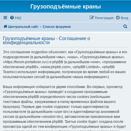
Грузоподъёмные краны
FAQ
Регистрация
Вход
П
Центральный сайт
Список форумов
о
Грузоподъёмные краны - Соглашение о
и
конфиденциальности
с
Это соглашение подробно объясняет, как «Грузоподъёмные краны» и его
к
подразделения (в дальнейшем «мы», «наш», «Грузоподъёмные краны»,
«https://forum.portalkran.ru») и phpBB (в дальнейшем «они», «программное
обеспечение phpBB», «www.phpbb.com», «phpBB Limited», «phpBB
Teams») используют информацию, полученную во время любой из ваших
пользовательских сессий (в дальнейшем «ваша информация»).
Ваша информация собирается двумя способами. Во-первых, просмотр
«Грузоподъёмные краны» приведёт к созданию программным
обеспечением phpBB определённого числа cookies (небольшие
текстовые файлы, загружаемые в папку временных файлов вашего
браузера). Первые две cookie содержат только идентификатор
пользователя (в дальнейшем «user-id») и идентификатор анонимной
сессии (в дальнейшем «session-id»), автоматически присвоенные вам
программным обеспечением phpBB. Третья cookie будет создана после
просмотра одной из тем конференции «Грузоподъёмные краны» и будет