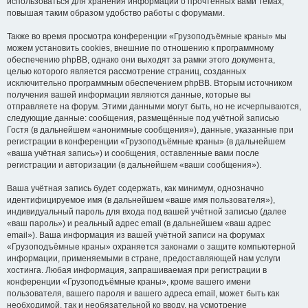
использоваться для хранения информации о прочтённых вами темах,
повышая таким образом удобство работы с форумами.
Также во время просмотра конференции «Грузоподъёмные краны» мы
можем установить cookies, внешние по отношению к программному
обеспечению phpBB, однако они выходят за рамки этого документа,
целью которого является рассмотрение страниц, созданных
исключительно программным обеспечением phpBB. Вторым источником
получения вашей информации являются данные, которые вы
отправляете на форум. Этими данными могут быть, но не исчерпываются,
следующие данные: сообщения, размещённые под учётной записью
Гостя (в дальнейшем «анонимные сообщения»), данные, указанные при
регистрации в конференции «Грузоподъёмные краны» (в дальнейшем
«ваша учётная запись») и сообщения, оставленные вами после
регистрации и авторизации (в дальнейшем «ваши сообщения»).
Ваша учётная запись будет содержать, как минимум, однозначно
идентифицируемое имя (в дальнейшем «ваше имя пользователя»),
индивидуальный пароль для входа под вашей учётной записью (далее
«ваш пароль») и реальный адрес email (в дальнейшем «ваш адрес
email»). Ваша информация из вашей учётной записи на форумах
«Грузоподъёмные краны» охраняется законами о защите компьютерной
информации, применяемыми в стране, предоставляющей нам услуги
хостинга. Любая информация, запрашиваемая при регистрации в
конференции «Грузоподъёмные краны», кроме вашего имени
пользователя, вашего пароля и вашего адреса email, может быть как
необходимой, так и необязательной ко вводу, на усмотрение