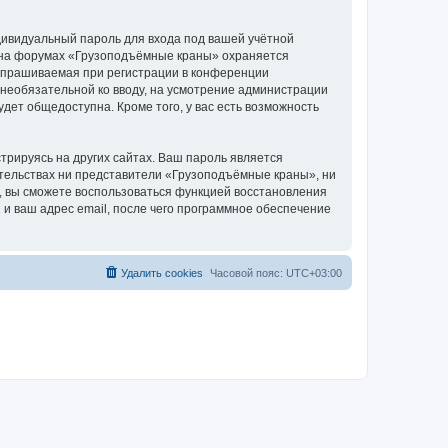
дивидуальный пароль для входа под вашей учётной
и на форумах «Грузоподъёмные краны» охраняется
апрашиваемая при регистрации в конференции
 необязательной ко вводу, на усмотрение администрации
дет общедоступна. Кроме того, у вас есть возможность
рируясь на других сайтах. Ваш пароль является
оятельствах ни представители «Грузоподъёмные краны», ни
си, вы сможете воспользоваться функцией восстановления
 ваш адрес email, после чего программное обеспечение
Удалить cookies
Часовой пояс:
UTC+03:00