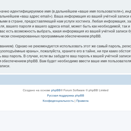
означно идентифицируемое имя (в дальнейшем «ваше имя пользователя»), ин
в дальнейшем «ваш адрес email»). Ваша информация из вашей учётной запис
ыми в стране, предоставляющей нам услуги хостинга. Любая информация, з
, вашего пароля и вашего адреса email, может быть как необходимой, так и
ас есть возможность выбрать, какая информация из вашей учётной записи бу
тически сгенерированных программным обеспечением phpBB.
ием). Однако не рекомендуется использовать этот же самый пароль, регист
рузоподъёмные краны», пожалуйста, храните его в тайне, ни при каких обст
ть ваш пароль. В случае, если вы забудете ваш пароль к вашей учётной запи
обеспечением phpBB. Вам будет необходимо ввести ваше имя пользователя и
аписи.
Создано на основе
phpBB
® Forum Software © phpBB Limited
Русская поддержка phpBB
Конфиденциальность
|
Правила