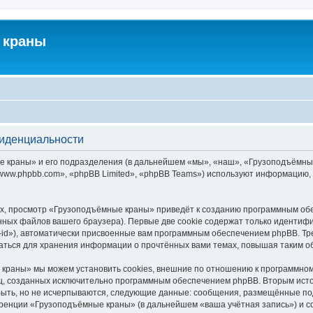
 краны
фиденциальности
краны» и его подразделения (в дальнейшем «мы», «наш», «Грузоподъёмные кра
ww.phpbb.com», «phpBB Limited», «phpBB Teams») используют информацию, 
х, просмотр «Грузоподъёмные краны» приведёт к созданию программным обе
ных файлов вашего браузера). Первые две cookie содержат только идентифик
id»), автоматически присвоенные вам программным обеспечением phpBB. Тре
ться для хранения информации о прочтённых вами темах, повышая таким о
краны» мы можем установить cookies, внешние по отношению к программному
иц, созданных исключительно программным обеспечением phpBB. Вторым ис
быть, но не исчерпываются, следующие данные: сообщения, размещённые по
еренции «Грузоподъёмные краны» (в дальнейшем «ваша учётная запись») и с