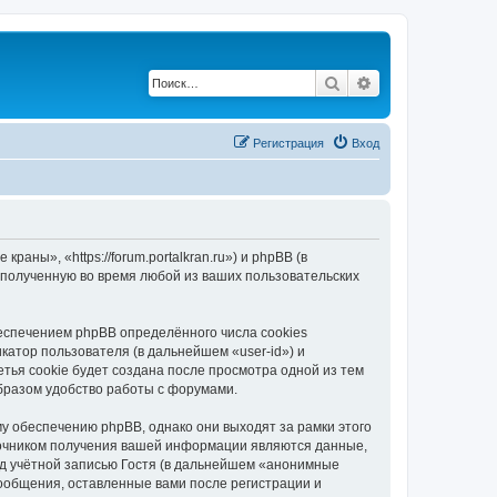
Поиск
Расширенный по
Регистрация
Вход
ны», «https://forum.portalkran.ru») и phpBB (в
полученную во время любой из ваших пользовательских
спечением phpBB определённого числа cookies
атор пользователя (в дальнейшем «user-id») и
тья cookie будет создана после просмотра одной из тем
бразом удобство работы с форумами.
 обеспечению phpBB, однако они выходят за рамки этого
точником получения вашей информации являются данные,
д учётной записью Гостя (в дальнейшем «анонимные
ообщения, оставленные вами после регистрации и