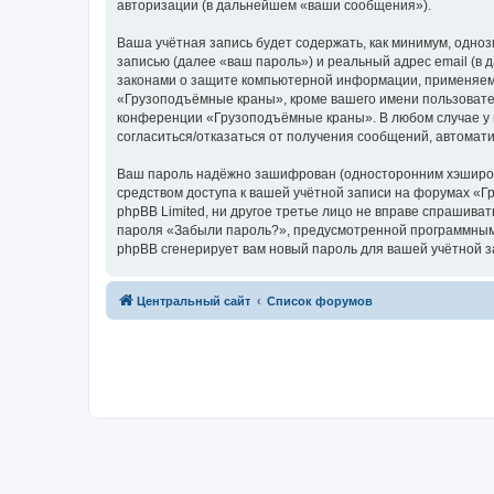
авторизации (в дальнейшем «ваши сообщения»).
Ваша учётная запись будет содержать, как минимум, одн
записью (далее «ваш пароль») и реальный адрес email (
законами о защите компьютерной информации, применяем
«Грузоподъёмные краны», кроме вашего имени пользователя
конференции «Грузоподъёмные краны». В любом случае у в
согласиться/отказаться от получения сообщений, автома
Ваш пароль надёжно зашифрован (односторонним хэширован
средством доступа к вашей учётной записи на форумах «Г
phpBB Limited, ни другое третье лицо не вправе спрашива
пароля «Забыли пароль?», предусмотренной программным 
phpBB сгенерирует вам новый пароль для вашей учётной з
Центральный сайт
Список форумов