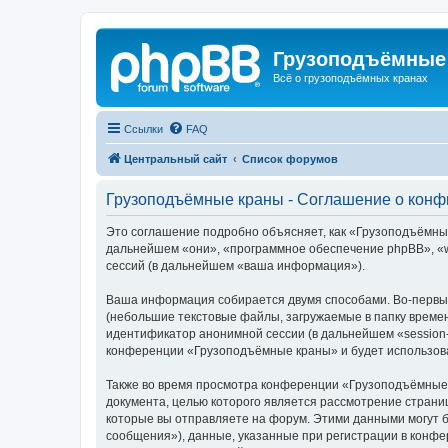
Грузоподъёмные
Всё о грузоподъёмных кранах
Ссылки
FAQ
Центральный сайт
Список форумов
Грузоподъёмные краны - Соглашение о кон
Это соглашение подробно объясняет, как «Грузоподъёмные 
дальнейшем «они», «программное обеспечение phpBB», «w
сессий (в дальнейшем «ваша информация»).
Ваша информация собирается двумя способами. Во-первы
(небольшие текстовые файлы, загружаемые в папку времен
идентификатор анонимной сессии (в дальнейшем «session-
конференции «Грузоподъёмные краны» и будет использова
Также во время просмотра конференции «Грузоподъёмные 
документа, целью которого является рассмотрение стран
которые вы отправляете на форум. Этими данными могут 
сообщения»), данные, указанные при регистрации в конф