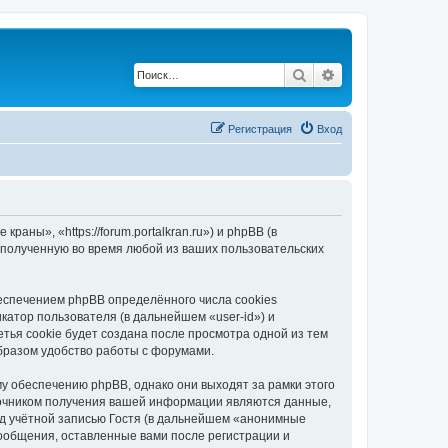
Поиск
Расширенный по
Регистрация
Вход
ны», «https://forum.portalkran.ru») и phpBB (в
полученную во время любой из ваших пользовательских
спечением phpBB определённого числа cookies
атор пользователя (в дальнейшем «user-id») и
тья cookie будет создана после просмотра одной из тем
бразом удобство работы с форумами.
 обеспечению phpBB, однако они выходят за рамки этого
точником получения вашей информации являются данные,
д учётной записью Гостя (в дальнейшем «анонимные
ообщения, оставленные вами после регистрации и