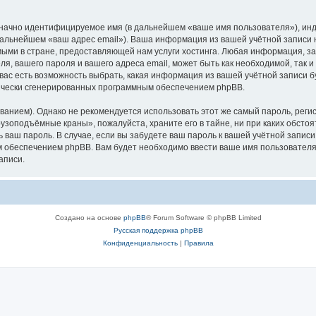
означно идентифицируемое имя (в дальнейшем «ваше имя пользователя»), ин
в дальнейшем «ваш адрес email»). Ваша информация из вашей учётной запис
ыми в стране, предоставляющей нам услуги хостинга. Любая информация, з
, вашего пароля и вашего адреса email, может быть как необходимой, так и
ас есть возможность выбрать, какая информация из вашей учётной записи бу
тически сгенерированных программным обеспечением phpBB.
ием). Однако не рекомендуется использовать этот же самый пароль, регист
рузоподъёмные краны», пожалуйста, храните его в тайне, ни при каких обст
ть ваш пароль. В случае, если вы забудете ваш пароль к вашей учётной запи
обеспечением phpBB. Вам будет необходимо ввести ваше имя пользователя и
аписи.
Создано на основе
phpBB
® Forum Software © phpBB Limited
Русская поддержка phpBB
Конфиденциальность
|
Правила