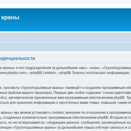
 краны
фиденциальности
краны» и его подразделения (в дальнейшем «мы», «наш», «Грузоподъёмные кра
ww.phpbb.com», «phpBB Limited», «phpBB Teams») используют информацию, 
х, просмотр «Грузоподъёмные краны» приведёт к созданию программным обе
ных файлов вашего браузера). Первые две cookie содержат только идентифик
id»), автоматически присвоенные вам программным обеспечением phpBB. Тре
ться для хранения информации о прочтённых вами темах, повышая таким о
краны» мы можем установить cookies, внешние по отношению к программному
иц, созданных исключительно программным обеспечением phpBB. Вторым ис
быть, но не исчерпываются, следующие данные: сообщения, размещённые по
еренции «Грузоподъёмные краны» (в дальнейшем «ваша учётная запись») и с