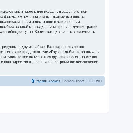
дивидуальный пароль для входа под вашей учётной
и на форумах «Грузоподъёмные краны» охраняется
апрашиваемая при регистрации в конференции
 необязательной ко вводу, на усмотрение администрации
дет общедоступна. Кроме того, у вас есть возможность
рируясь на других сайтах. Ваш пароль является
оятельствах ни представители «Грузоподъёмные краны», ни
си, вы сможете воспользоваться функцией восстановления
 ваш адрес email, после чего программное обеспечение
Удалить cookies
Часовой пояс:
UTC+03:00