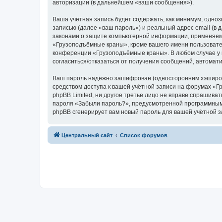
авторизации (в дальнейшем «ваши сообщения»).
Ваша учётная запись будет содержать, как минимум, одн
записью (далее «ваш пароль») и реальный адрес email (
законами о защите компьютерной информации, применяем
«Грузоподъёмные краны», кроме вашего имени пользователя
конференции «Грузоподъёмные краны». В любом случае у в
согласиться/отказаться от получения сообщений, автома
Ваш пароль надёжно зашифрован (односторонним хэширован
средством доступа к вашей учётной записи на форумах «Г
phpBB Limited, ни другое третье лицо не вправе спрашива
пароля «Забыли пароль?», предусмотренной программным 
phpBB сгенерирует вам новый пароль для вашей учётной з
Центральный сайт
Список форумов