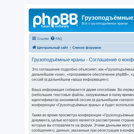
Грузоподъёмные
Всё о грузоподъёмных кранах
Ссылки
FAQ
Центральный сайт
Список форумов
Грузоподъёмные краны - Соглашение о кон
Это соглашение подробно объясняет, как «Грузоподъёмные 
дальнейшем «они», «программное обеспечение phpBB», «w
сессий (в дальнейшем «ваша информация»).
Ваша информация собирается двумя способами. Во-первы
(небольшие текстовые файлы, загружаемые в папку времен
идентификатор анонимной сессии (в дальнейшем «session-
конференции «Грузоподъёмные краны» и будет использова
Также во время просмотра конференции «Грузоподъёмные 
документа, целью которого является рассмотрение стран
которые вы отправляете на форум. Этими данными могут 
сообщения»), данные, указанные при регистрации в конф