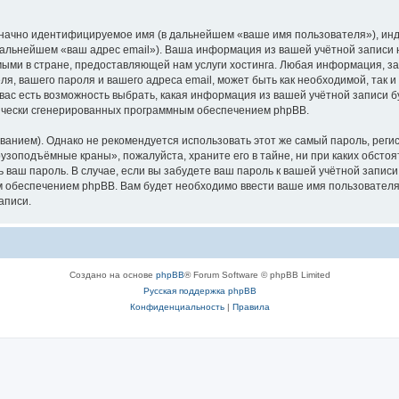
означно идентифицируемое имя (в дальнейшем «ваше имя пользователя»), ин
в дальнейшем «ваш адрес email»). Ваша информация из вашей учётной запис
ыми в стране, предоставляющей нам услуги хостинга. Любая информация, з
, вашего пароля и вашего адреса email, может быть как необходимой, так и
ас есть возможность выбрать, какая информация из вашей учётной записи бу
тически сгенерированных программным обеспечением phpBB.
ием). Однако не рекомендуется использовать этот же самый пароль, регист
рузоподъёмные краны», пожалуйста, храните его в тайне, ни при каких обст
ть ваш пароль. В случае, если вы забудете ваш пароль к вашей учётной запи
обеспечением phpBB. Вам будет необходимо ввести ваше имя пользователя и
аписи.
Создано на основе
phpBB
® Forum Software © phpBB Limited
Русская поддержка phpBB
Конфиденциальность
|
Правила