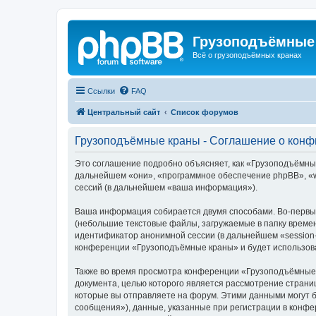
Грузоподъёмные
Всё о грузоподъёмных кранах
Ссылки
FAQ
Центральный сайт
Список форумов
Грузоподъёмные краны - Соглашение о кон
Это соглашение подробно объясняет, как «Грузоподъёмные 
дальнейшем «они», «программное обеспечение phpBB», «w
сессий (в дальнейшем «ваша информация»).
Ваша информация собирается двумя способами. Во-первы
(небольшие текстовые файлы, загружаемые в папку времен
идентификатор анонимной сессии (в дальнейшем «session-
конференции «Грузоподъёмные краны» и будет использова
Также во время просмотра конференции «Грузоподъёмные 
документа, целью которого является рассмотрение стран
которые вы отправляете на форум. Этими данными могут 
сообщения»), данные, указанные при регистрации в конф