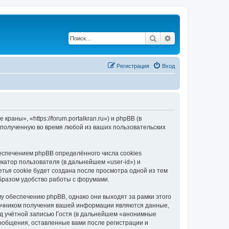
Поиск
Расширенный по
Регистрация
Вход
ны», «https://forum.portalkran.ru») и phpBB (в
полученную во время любой из ваших пользовательских
спечением phpBB определённого числа cookies
атор пользователя (в дальнейшем «user-id») и
тья cookie будет создана после просмотра одной из тем
бразом удобство работы с форумами.
 обеспечению phpBB, однако они выходят за рамки этого
точником получения вашей информации являются данные,
д учётной записью Гостя (в дальнейшем «анонимные
ообщения, оставленные вами после регистрации и