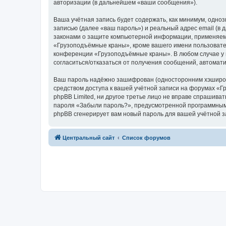
авторизации (в дальнейшем «ваши сообщения»).
Ваша учётная запись будет содержать, как минимум, одн
записью (далее «ваш пароль») и реальный адрес email (
законами о защите компьютерной информации, применяем
«Грузоподъёмные краны», кроме вашего имени пользователя
конференции «Грузоподъёмные краны». В любом случае у в
согласиться/отказаться от получения сообщений, автома
Ваш пароль надёжно зашифрован (односторонним хэширован
средством доступа к вашей учётной записи на форумах «Г
phpBB Limited, ни другое третье лицо не вправе спрашива
пароля «Забыли пароль?», предусмотренной программным 
phpBB сгенерирует вам новый пароль для вашей учётной з
Центральный сайт
Список форумов