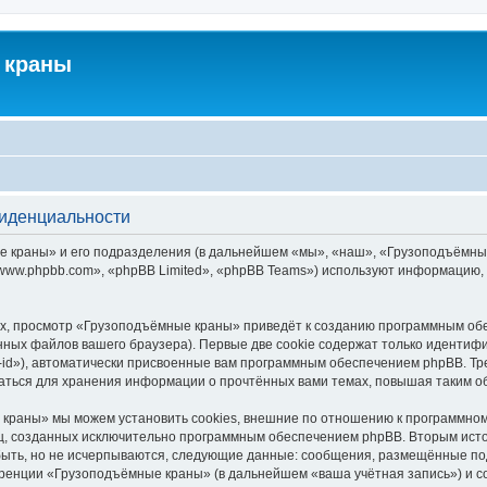
 краны
фиденциальности
краны» и его подразделения (в дальнейшем «мы», «наш», «Грузоподъёмные кра
ww.phpbb.com», «phpBB Limited», «phpBB Teams») используют информацию, 
х, просмотр «Грузоподъёмные краны» приведёт к созданию программным обе
ных файлов вашего браузера). Первые две cookie содержат только идентифик
id»), автоматически присвоенные вам программным обеспечением phpBB. Тре
ться для хранения информации о прочтённых вами темах, повышая таким о
краны» мы можем установить cookies, внешние по отношению к программному
иц, созданных исключительно программным обеспечением phpBB. Вторым ис
быть, но не исчерпываются, следующие данные: сообщения, размещённые по
еренции «Грузоподъёмные краны» (в дальнейшем «ваша учётная запись») и с