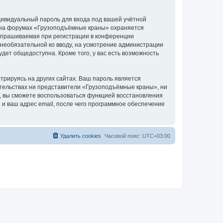
дивидуальный пароль для входа под вашей учётной
и на форумах «Грузоподъёмные краны» охраняется
апрашиваемая при регистрации в конференции
 необязательной ко вводу, на усмотрение администрации
дет общедоступна. Кроме того, у вас есть возможность
рируясь на других сайтах. Ваш пароль является
оятельствах ни представители «Грузоподъёмные краны», ни
си, вы сможете воспользоваться функцией восстановления
 ваш адрес email, после чего программное обеспечение
Удалить cookies
Часовой пояс:
UTC+03:00