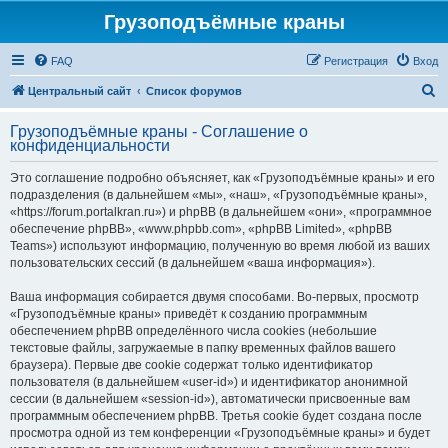
Грузоподъёмные краны
FAQ
Регистрация
Вход
П
Центральный сайт
Список форумов
о
Грузоподъёмные краны - Соглашение о
и
конфиденциальности
с
Это соглашение подробно объясняет, как «Грузоподъёмные краны» и его
к
подразделения (в дальнейшем «мы», «наш», «Грузоподъёмные краны»,
«https://forum.portalkran.ru») и phpBB (в дальнейшем «они», «программное
обеспечение phpBB», «www.phpbb.com», «phpBB Limited», «phpBB
Teams») используют информацию, полученную во время любой из ваших
пользовательских сессий (в дальнейшем «ваша информация»).
Ваша информация собирается двумя способами. Во-первых, просмотр
«Грузоподъёмные краны» приведёт к созданию программным
обеспечением phpBB определённого числа cookies (небольшие
текстовые файлы, загружаемые в папку временных файлов вашего
браузера). Первые две cookie содержат только идентификатор
пользователя (в дальнейшем «user-id») и идентификатор анонимной
сессии (в дальнейшем «session-id»), автоматически присвоенные вам
программным обеспечением phpBB. Третья cookie будет создана после
просмотра одной из тем конференции «Грузоподъёмные краны» и будет