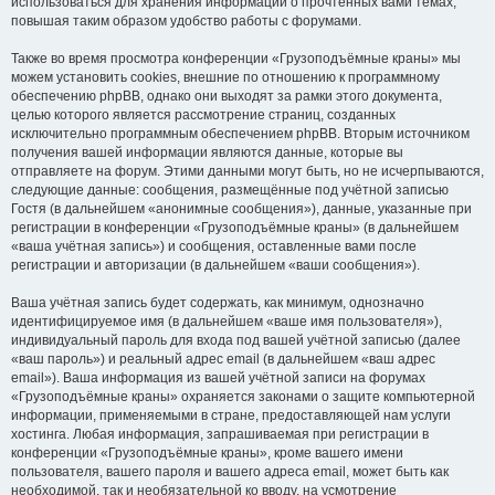
использоваться для хранения информации о прочтённых вами темах,
повышая таким образом удобство работы с форумами.
Также во время просмотра конференции «Грузоподъёмные краны» мы
можем установить cookies, внешние по отношению к программному
обеспечению phpBB, однако они выходят за рамки этого документа,
целью которого является рассмотрение страниц, созданных
исключительно программным обеспечением phpBB. Вторым источником
получения вашей информации являются данные, которые вы
отправляете на форум. Этими данными могут быть, но не исчерпываются,
следующие данные: сообщения, размещённые под учётной записью
Гостя (в дальнейшем «анонимные сообщения»), данные, указанные при
регистрации в конференции «Грузоподъёмные краны» (в дальнейшем
«ваша учётная запись») и сообщения, оставленные вами после
регистрации и авторизации (в дальнейшем «ваши сообщения»).
Ваша учётная запись будет содержать, как минимум, однозначно
идентифицируемое имя (в дальнейшем «ваше имя пользователя»),
индивидуальный пароль для входа под вашей учётной записью (далее
«ваш пароль») и реальный адрес email (в дальнейшем «ваш адрес
email»). Ваша информация из вашей учётной записи на форумах
«Грузоподъёмные краны» охраняется законами о защите компьютерной
информации, применяемыми в стране, предоставляющей нам услуги
хостинга. Любая информация, запрашиваемая при регистрации в
конференции «Грузоподъёмные краны», кроме вашего имени
пользователя, вашего пароля и вашего адреса email, может быть как
необходимой, так и необязательной ко вводу, на усмотрение