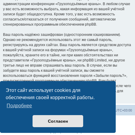
администрации конференции «Грузоподъёмные краны». В любом случае
у вас есть возможность выбрать, какая информация из вашей учётной
записи будет общедоступна. Кроме того, у вас есть возможность
согласиться/отказаться от получения сообщений, автоматически
сгенерированных программным обеспечением phpBB.
Ваш пароль надёжно зашифрован (односторонним хэшированием).
Однако не рекомендуется использовать этот же самый пароль,
регистрируясь на других сайтах. Ваш пароль является средством доступа
к вашей учётной записи на форумах «Грузоподъёмные краны»,
пожалуйста, храните его в тайне, ни при каких обстоятельствах ни
представители «Грузоподъёмные краны», ни phpBB Limited, ни другое
третье лицо не вправе спрашивать ваш пароль. В случае, если вы
забудете ваш пароль к вашей учётной записи, вы сможете
воспользоваться функцией восстановления пароля «Забыли пароль?»,
предусмотренной программным обеспечением phpBB. Вам будет
необходимо ввести ваше имя пользователя и ваш адрес email, после чего
Этот сайт использует cookies для
программное обеспечение phpBB сгенерирует вам новый пароль для
вашей учётной записи.
обеспечения своей корректной работы.
Подробнее
Центральный сайт
Список форумов
Часовой пояс:
UTC+03:00
Согласен
Создано на основе
phpBB
® Forum Software © phpBB Limited
Русская поддержка phpBB
Конфиденциальность
|
Правила