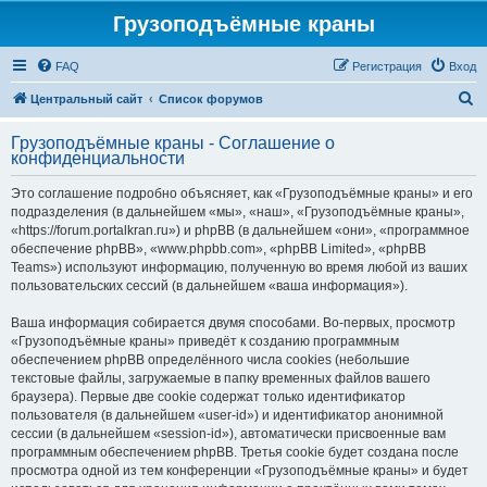
Грузоподъёмные краны
FAQ
Регистрация
Вход
П
Центральный сайт
Список форумов
о
Грузоподъёмные краны - Соглашение о
и
конфиденциальности
с
Это соглашение подробно объясняет, как «Грузоподъёмные краны» и его
к
подразделения (в дальнейшем «мы», «наш», «Грузоподъёмные краны»,
«https://forum.portalkran.ru») и phpBB (в дальнейшем «они», «программное
обеспечение phpBB», «www.phpbb.com», «phpBB Limited», «phpBB
Teams») используют информацию, полученную во время любой из ваших
пользовательских сессий (в дальнейшем «ваша информация»).
Ваша информация собирается двумя способами. Во-первых, просмотр
«Грузоподъёмные краны» приведёт к созданию программным
обеспечением phpBB определённого числа cookies (небольшие
текстовые файлы, загружаемые в папку временных файлов вашего
браузера). Первые две cookie содержат только идентификатор
пользователя (в дальнейшем «user-id») и идентификатор анонимной
сессии (в дальнейшем «session-id»), автоматически присвоенные вам
программным обеспечением phpBB. Третья cookie будет создана после
просмотра одной из тем конференции «Грузоподъёмные краны» и будет