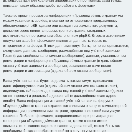
использоваться для хранения информации о прочтённых вами темах,
повышая таким образом удобство работы с форумами.
Также во время просмотра конференции «Грузоподъёмные краны» мы
можем установить cookies, внешние по отношению к программному
обеспечению phpBB, однако они выходят за рамки этого документа,
целью которого является рассмотрение страниц, созданных
исключительно программным обеспечением phpBB. Вторым источником
получения вашей информации являются данные, которые вы
отправляете на форум. Этими данными могут быть, но не исчерпываются,
следующие данные: сообщения, размещённые под учётной записью
Гостя (в дальнейшем «анонимные сообщения»), данные, указанные при
регистрации в конференции «Грузоподъёмные краны» (в дальнейшем
«ваша учётная запись») и сообщения, оставленные вами после
регистрации и авторизации (в дальнейшем «ваши сообщения»).
Ваша учётная запись будет содержать, как минимум, однозначно
идентифицируемое имя (в дальнейшем «ваше имя пользователя»),
индивидуальный пароль для входа под вашей учётной записью (далее
«ваш пароль») и реальный адрес email (в дальнейшем «ваш адрес
email»). Ваша информация из вашей учётной записи на форумах
«Грузоподъёмные краны» охраняется законами о защите компьютерной
информации, применяемыми в стране, предоставляющей нам услуги
хостинга. Любая информация, запрашиваемая при регистрации в
конференции «Грузоподъёмные краны», кроме вашего имени
пользователя, вашего пароля и вашего адреса email, может быть как
необходимой, так и необязательной ко вводу, на усмотрение