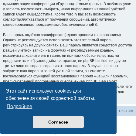
администрации конференции «Грузоподъёмные краны». В любом случае
у вас есть возможность выбрать, какая информация из вашей учётной
записи будет общедоступна. Кроме того, у вас есть возможность
согласиться/отказаться от получения сообщений, автоматически
сгенерированных программным обеспечением phpBB.
Ваш пароль надёжно зашифрован (односторонним хэшированием).
Однако не рекомендуется использовать этот же самый пароль,
регистрируясь на других сайтах. Ваш пароль является средством доступа
к вашей учётной записи на форумах «Грузоподъёмные краны»,
пожалуйста, храните его в тайне, ни при каких обстоятельствах ни
представители «Грузоподъёмные краны», ни phpBB Limited, ни другое
третье лицо не вправе спрашивать ваш пароль. В случае, если вы
забудете ваш пароль к вашей учётной записи, вы сможете
воспользоваться функцией восстановления пароля «Забыли пароль?»,
предусмотренной программным обеспечением phpBB. Вам будет
необходимо ввести ваше имя пользователя и ваш адрес email, после чего
Этот сайт использует cookies для
программное обеспечение phpBB сгенерирует вам новый пароль для
вашей учётной записи.
обеспечения своей корректной работы.
Подробнее
Центральный сайт
Список форумов
Часовой пояс:
UTC+03:00
Согласен
Создано на основе
phpBB
® Forum Software © phpBB Limited
Русская поддержка phpBB
Конфиденциальность
|
Правила