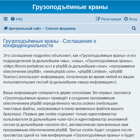
Грузоподъёмные краны
FAQ
Регистрация
Вход
П
Центральный сайт
Список форумов
о
Грузоподъёмные краны - Соглашение о
и
конфиденциальности
с
Это соглашение подробно объясняет, как «Грузоподъёмные краны» и его
к
подразделения (в дальнейшем «мы», «наш», «Грузоподъёмные краны»,
«https://forum.portalkran.ru») и phpBB (в дальнейшем «они», «программное
обеспечение phpBB», «www.phpbb.com», «phpBB Limited», «phpBB
Teams») используют информацию, полученную во время любой из ваших
пользовательских сессий (в дальнейшем «ваша информация»).
Ваша информация собирается двумя способами. Во-первых, просмотр
«Грузоподъёмные краны» приведёт к созданию программным
обеспечением phpBB определённого числа cookies (небольшие
текстовые файлы, загружаемые в папку временных файлов вашего
браузера). Первые две cookie содержат только идентификатор
пользователя (в дальнейшем «user-id») и идентификатор анонимной
сессии (в дальнейшем «session-id»), автоматически присвоенные вам
программным обеспечением phpBB. Третья cookie будет создана после
просмотра одной из тем конференции «Грузоподъёмные краны» и будет