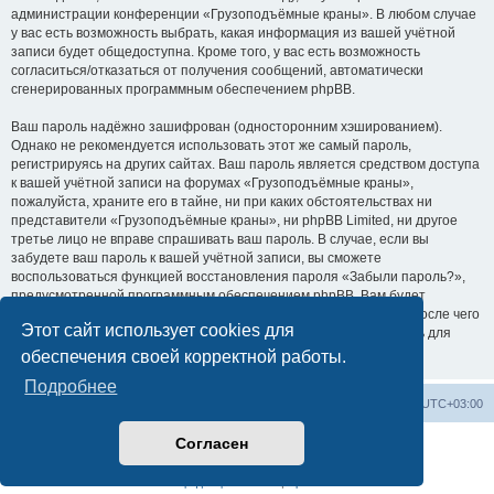
администрации конференции «Грузоподъёмные краны». В любом случае
у вас есть возможность выбрать, какая информация из вашей учётной
записи будет общедоступна. Кроме того, у вас есть возможность
согласиться/отказаться от получения сообщений, автоматически
сгенерированных программным обеспечением phpBB.
Ваш пароль надёжно зашифрован (односторонним хэшированием).
Однако не рекомендуется использовать этот же самый пароль,
регистрируясь на других сайтах. Ваш пароль является средством доступа
к вашей учётной записи на форумах «Грузоподъёмные краны»,
пожалуйста, храните его в тайне, ни при каких обстоятельствах ни
представители «Грузоподъёмные краны», ни phpBB Limited, ни другое
третье лицо не вправе спрашивать ваш пароль. В случае, если вы
забудете ваш пароль к вашей учётной записи, вы сможете
воспользоваться функцией восстановления пароля «Забыли пароль?»,
предусмотренной программным обеспечением phpBB. Вам будет
необходимо ввести ваше имя пользователя и ваш адрес email, после чего
Этот сайт использует cookies для
программное обеспечение phpBB сгенерирует вам новый пароль для
вашей учётной записи.
обеспечения своей корректной работы.
Подробнее
Центральный сайт
Список форумов
Часовой пояс:
UTC+03:00
Согласен
Создано на основе
phpBB
® Forum Software © phpBB Limited
Русская поддержка phpBB
Конфиденциальность
|
Правила