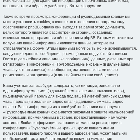
использоваться для хранения информации о прочтённых вами темах,
повышая таким образом удобство работы с форумами.
Также во время просмотра конференции «Грузоподъёмные краны» мы
можем установить cookies, внешние по отношению к программному
обеспечению phpBB, однако они выходят за рамки этого документа,
целью которого является рассмотрение страниц, созданных
исключительно программным обеспечением phpBB. Вторым источником
получения вашей информации являются данные, которые вы
отправляете на форум. Этими данными могут быть, но не исчерпываются,
следующие данные: сообщения, размещённые под учётной записью
Гостя (в дальнейшем «анонимные сообщения»), данные, указанные при
регистрации в конференции «Грузоподъёмные краны» (в дальнейшем
«ваша учётная запись») и сообщения, оставленные вами после
регистрации и авторизации (в дальнейшем «ваши сообщения»).
Ваша учётная запись будет содержать, как минимум, однозначно
идентифицируемое имя (в дальнейшем «ваше имя пользователя»),
индивидуальный пароль для входа под вашей учётной записью (далее
«ваш пароль») и реальный адрес email (в дальнейшем «ваш адрес
email»). Ваша информация из вашей учётной записи на форумах
«Грузоподъёмные краны» охраняется законами о защите компьютерной
информации, применяемыми в стране, предоставляющей нам услуги
хостинга. Любая информация, запрашиваемая при регистрации в
конференции «Грузоподъёмные краны», кроме вашего имени
пользователя, вашего пароля и вашего адреса email, может быть как
необходимой, так и необязательной ко вводу, на усмотрение