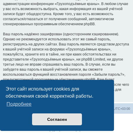
администрации конференции «Грузоподъёмные краны». В любом случае
у вас есть возможность выбрать, какая информация из вашей учётной
записи будет общедоступна. Кроме того, у вас есть возможность
согласиться/отказаться от получения сообщений, автоматически
сгенерированных программным обеспечением phpBB.
Ваш пароль надёжно зашифрован (односторонним хэшированием).
Однако не рекомендуется использовать этот же самый пароль,
регистрируясь на других сайтах. Ваш пароль является средством доступа
к вашей учётной записи на форумах «Грузоподъёмные краны»,
пожалуйста, храните его в тайне, ни при каких обстоятельствах ни
представители «Грузоподъёмные краны», ни phpBB Limited, ни другое
третье лицо не вправе спрашивать ваш пароль. В случае, если вы
забудете ваш пароль к вашей учётной записи, вы сможете
воспользоваться функцией восстановления пароля «Забыли пароль?»,
предусмотренной программным обеспечением phpBB. Вам будет
необходимо ввести ваше имя пользователя и ваш адрес email, после чего
Этот сайт использует cookies для
программное обеспечение phpBB сгенерирует вам новый пароль для
вашей учётной записи.
обеспечения своей корректной работы.
Подробнее
Центральный сайт
Список форумов
Часовой пояс:
UTC+03:00
Согласен
Создано на основе
phpBB
® Forum Software © phpBB Limited
Русская поддержка phpBB
Конфиденциальность
|
Правила