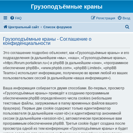
Грузоподъёмные краны
FAQ
Регистрация
Вход
П
Центральный сайт
Список форумов
о
Грузоподъёмные краны - Соглашение о
и
конфиденциальности
с
Это соглашение подробно объясняет, как «Грузоподъёмные краны» и его
к
подразделения (в дальнейшем «мы», «наш», «Грузоподъёмные краны»,
«https://forum.portalkran.ru») и phpBB (в дальнейшем «они», «программное
обеспечение phpBB», «www.phpbb.com», «phpBB Limited», «phpBB
Teams») используют информацию, полученную во время любой из ваших
пользовательских сессий (в дальнейшем «ваша информация»).
Ваша информация собирается двумя способами. Во-первых, просмотр
«Грузоподъёмные краны» приведёт к созданию программным
обеспечением phpBB определённого числа cookies (небольшие
текстовые файлы, загружаемые в папку временных файлов вашего
браузера). Первые две cookie содержат только идентификатор
пользователя (в дальнейшем «user-id») и идентификатор анонимной
сессии (в дальнейшем «session-id»), автоматически присвоенные вам
программным обеспечением phpBB. Третья cookie будет создана после
просмотра одной из тем конференции «Грузоподъёмные краны» и будет