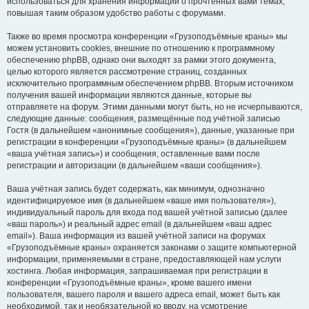
использоваться для хранения информации о прочтённых вами темах,
повышая таким образом удобство работы с форумами.
Также во время просмотра конференции «Грузоподъёмные краны» мы
можем установить cookies, внешние по отношению к программному
обеспечению phpBB, однако они выходят за рамки этого документа,
целью которого является рассмотрение страниц, созданных
исключительно программным обеспечением phpBB. Вторым источником
получения вашей информации являются данные, которые вы
отправляете на форум. Этими данными могут быть, но не исчерпываются,
следующие данные: сообщения, размещённые под учётной записью
Гостя (в дальнейшем «анонимные сообщения»), данные, указанные при
регистрации в конференции «Грузоподъёмные краны» (в дальнейшем
«ваша учётная запись») и сообщения, оставленные вами после
регистрации и авторизации (в дальнейшем «ваши сообщения»).
Ваша учётная запись будет содержать, как минимум, однозначно
идентифицируемое имя (в дальнейшем «ваше имя пользователя»),
индивидуальный пароль для входа под вашей учётной записью (далее
«ваш пароль») и реальный адрес email (в дальнейшем «ваш адрес
email»). Ваша информация из вашей учётной записи на форумах
«Грузоподъёмные краны» охраняется законами о защите компьютерной
информации, применяемыми в стране, предоставляющей нам услуги
хостинга. Любая информация, запрашиваемая при регистрации в
конференции «Грузоподъёмные краны», кроме вашего имени
пользователя, вашего пароля и вашего адреса email, может быть как
необходимой, так и необязательной ко вводу, на усмотрение