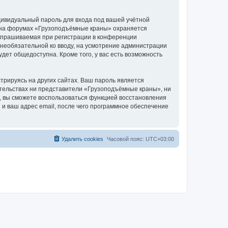
дивидуальный пароль для входа под вашей учётной
и на форумах «Грузоподъёмные краны» охраняется
апрашиваемая при регистрации в конференции
 необязательной ко вводу, на усмотрение администрации
дет общедоступна. Кроме того, у вас есть возможность
рируясь на других сайтах. Ваш пароль является
оятельствах ни представители «Грузоподъёмные краны», ни
си, вы сможете воспользоваться функцией восстановления
 ваш адрес email, после чего программное обеспечение
Удалить cookies
Часовой пояс:
UTC+03:00