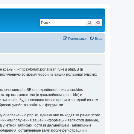
Поиск
Расширенный по
Регистрация
Вход
ны», «https://forum.portalkran.ru») и phpBB (в
полученную во время любой из ваших пользовательских
спечением phpBB определённого числа cookies
атор пользователя (в дальнейшем «user-id») и
тья cookie будет создана после просмотра одной из тем
бразом удобство работы с форумами.
 обеспечению phpBB, однако они выходят за рамки этого
точником получения вашей информации являются данные,
д учётной записью Гостя (в дальнейшем «анонимные
ообщения, оставленные вами после регистрации и