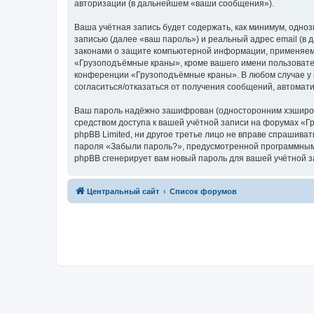
авторизации (в дальнейшем «ваши сообщения»).
Ваша учётная запись будет содержать, как минимум, одн
записью (далее «ваш пароль») и реальный адрес email (
законами о защите компьютерной информации, применяем
«Грузоподъёмные краны», кроме вашего имени пользователя
конференции «Грузоподъёмные краны». В любом случае у в
согласиться/отказаться от получения сообщений, автома
Ваш пароль надёжно зашифрован (односторонним хэширован
средством доступа к вашей учётной записи на форумах «Г
phpBB Limited, ни другое третье лицо не вправе спрашива
пароля «Забыли пароль?», предусмотренной программным 
phpBB сгенерирует вам новый пароль для вашей учётной з
Центральный сайт
Список форумов