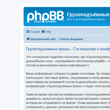
Грузоподъёмные
Всё о грузоподъёмных кранах
Ссылки
FAQ
Центральный сайт
Список форумов
Грузоподъёмные краны - Соглашение о кон
Это соглашение подробно объясняет, как «Грузоподъёмные 
дальнейшем «они», «программное обеспечение phpBB», «w
сессий (в дальнейшем «ваша информация»).
Ваша информация собирается двумя способами. Во-первы
(небольшие текстовые файлы, загружаемые в папку времен
идентификатор анонимной сессии (в дальнейшем «session-
конференции «Грузоподъёмные краны» и будет использова
Также во время просмотра конференции «Грузоподъёмные 
документа, целью которого является рассмотрение стран
которые вы отправляете на форум. Этими данными могут 
сообщения»), данные, указанные при регистрации в конф