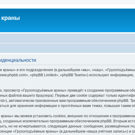
 краны
фиденциальности
краны» и его подразделения (в дальнейшем «мы», «наш», «Грузоподъёмные кра
ww.phpbb.com», «phpBB Limited», «phpBB Teams») используют информацию, 
х, просмотр «Грузоподъёмные краны» приведёт к созданию программным обе
ных файлов вашего браузера). Первые две cookie содержат только идентифик
id»), автоматически присвоенные вам программным обеспечением phpBB. Тре
ться для хранения информации о прочтённых вами темах, повышая таким о
краны» мы можем установить cookies, внешние по отношению к программному
иц, созданных исключительно программным обеспечением phpBB. Вторым ис
быть, но не исчерпываются, следующие данные: сообщения, размещённые по
еренции «Грузоподъёмные краны» (в дальнейшем «ваша учётная запись») и с