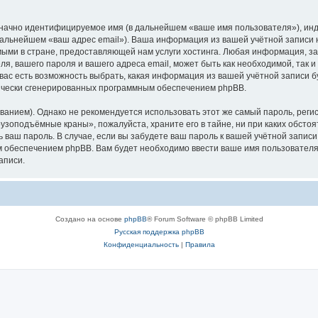
означно идентифицируемое имя (в дальнейшем «ваше имя пользователя»), ин
в дальнейшем «ваш адрес email»). Ваша информация из вашей учётной запис
ыми в стране, предоставляющей нам услуги хостинга. Любая информация, з
, вашего пароля и вашего адреса email, может быть как необходимой, так и
ас есть возможность выбрать, какая информация из вашей учётной записи бу
тически сгенерированных программным обеспечением phpBB.
ием). Однако не рекомендуется использовать этот же самый пароль, регист
рузоподъёмные краны», пожалуйста, храните его в тайне, ни при каких обст
ть ваш пароль. В случае, если вы забудете ваш пароль к вашей учётной запи
обеспечением phpBB. Вам будет необходимо ввести ваше имя пользователя и
аписи.
Создано на основе
phpBB
® Forum Software © phpBB Limited
Русская поддержка phpBB
Конфиденциальность
|
Правила