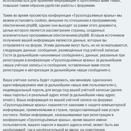
использоваться для хранения информации о прочтённых вами темах,
повышая таким образом удобство работы с форумами.
Также во время просмотра конференции «Грузоподъёмные краны» мы
можем установить cookies, внешние по отношению к программному
обеспечению phpBB, однако они выходят за рамки этого документа,
целью которого является рассмотрение страниц, созданных
исключительно программным обеспечением phpBB. Вторым источником
получения вашей информации являются данные, которые вы
отправляете на форум. Этими данными могут быть, но не исчерпываются,
следующие данные: сообщения, размещённые под учётной записью
Гостя (в дальнейшем «анонимные сообщения»), данные, указанные при
регистрации в конференции «Грузоподъёмные краны» (в дальнейшем
«ваша учётная запись») и сообщения, оставленные вами после
регистрации и авторизации (в дальнейшем «ваши сообщения»).
Ваша учётная запись будет содержать, как минимум, однозначно
идентифицируемое имя (в дальнейшем «ваше имя пользователя»),
индивидуальный пароль для входа под вашей учётной записью (далее
«ваш пароль») и реальный адрес email (в дальнейшем «ваш адрес
email»). Ваша информация из вашей учётной записи на форумах
«Грузоподъёмные краны» охраняется законами о защите компьютерной
информации, применяемыми в стране, предоставляющей нам услуги
хостинга. Любая информация, запрашиваемая при регистрации в
конференции «Грузоподъёмные краны», кроме вашего имени
пользователя, вашего пароля и вашего адреса email, может быть как
необходимой, так и необязательной ко вводу, на усмотрение