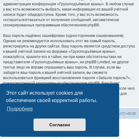
администрации конференции «Грузоподъёмные краны». В любом случае
у вас есть возможность выбрать, какая информация из вашей учётной
записи будет общедоступна. Кроме того, у вас есть возможность
согласиться/отказаться от получения сообщений, автоматически
сгенерированных программным обеспечением phpBB.
Ваш пароль надёжно зашифрован (односторонним хэшированием).
Однако не рекомендуется использовать этот же самый пароль,
регистрируясь на других сайтах. Ваш пароль является средством доступа
к вашей учётной записи на форумах «Грузоподъёмные краны»,
пожалуйста, храните его в тайне, ни при каких обстоятельствах ни
представители «Грузоподъёмные краны», ни phpBB Limited, ни другое
третье лицо не вправе спрашивать ваш пароль. В случае, если вы
забудете ваш пароль к вашей учётной записи, вы сможете
воспользоваться функцией восстановления пароля «Забыли пароль?»,
предусмотренной программным обеспечением phpBB. Вам будет
необходимо ввести ваше имя пользователя и ваш адрес email, после чего
Этот сайт использует cookies для
программное обеспечение phpBB сгенерирует вам новый пароль для
вашей учётной записи.
обеспечения своей корректной работы.
Подробнее
Центральный сайт
Список форумов
Часовой пояс:
UTC+03:00
Согласен
Создано на основе
phpBB
® Forum Software © phpBB Limited
Русская поддержка phpBB
Конфиденциальность
|
Правила