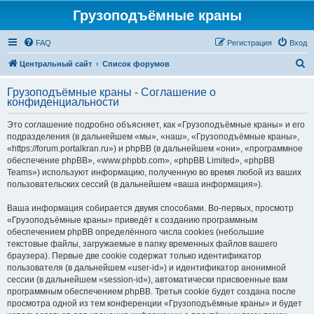
Грузоподъёмные краны
FAQ
Регистрация
Вход
П
Центральный сайт
Список форумов
о
Грузоподъёмные краны - Соглашение о
и
конфиденциальности
с
Это соглашение подробно объясняет, как «Грузоподъёмные краны» и его
к
подразделения (в дальнейшем «мы», «наш», «Грузоподъёмные краны»,
«https://forum.portalkran.ru») и phpBB (в дальнейшем «они», «программное
обеспечение phpBB», «www.phpbb.com», «phpBB Limited», «phpBB
Teams») используют информацию, полученную во время любой из ваших
пользовательских сессий (в дальнейшем «ваша информация»).
Ваша информация собирается двумя способами. Во-первых, просмотр
«Грузоподъёмные краны» приведёт к созданию программным
обеспечением phpBB определённого числа cookies (небольшие
текстовые файлы, загружаемые в папку временных файлов вашего
браузера). Первые две cookie содержат только идентификатор
пользователя (в дальнейшем «user-id») и идентификатор анонимной
сессии (в дальнейшем «session-id»), автоматически присвоенные вам
программным обеспечением phpBB. Третья cookie будет создана после
просмотра одной из тем конференции «Грузоподъёмные краны» и будет