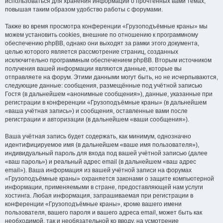
использоваться для хранения информации о прочтённых вами темах,
повышая таким образом удобство работы с форумами.
Также во время просмотра конференции «Грузоподъёмные краны» мы
можем установить cookies, внешние по отношению к программному
обеспечению phpBB, однако они выходят за рамки этого документа,
целью которого является рассмотрение страниц, созданных
исключительно программным обеспечением phpBB. Вторым источником
получения вашей информации являются данные, которые вы
отправляете на форум. Этими данными могут быть, но не исчерпываются,
следующие данные: сообщения, размещённые под учётной записью
Гостя (в дальнейшем «анонимные сообщения»), данные, указанные при
регистрации в конференции «Грузоподъёмные краны» (в дальнейшем
«ваша учётная запись») и сообщения, оставленные вами после
регистрации и авторизации (в дальнейшем «ваши сообщения»).
Ваша учётная запись будет содержать, как минимум, однозначно
идентифицируемое имя (в дальнейшем «ваше имя пользователя»),
индивидуальный пароль для входа под вашей учётной записью (далее
«ваш пароль») и реальный адрес email (в дальнейшем «ваш адрес
email»). Ваша информация из вашей учётной записи на форумах
«Грузоподъёмные краны» охраняется законами о защите компьютерной
информации, применяемыми в стране, предоставляющей нам услуги
хостинга. Любая информация, запрашиваемая при регистрации в
конференции «Грузоподъёмные краны», кроме вашего имени
пользователя, вашего пароля и вашего адреса email, может быть как
необходимой, так и необязательной ко вводу, на усмотрение