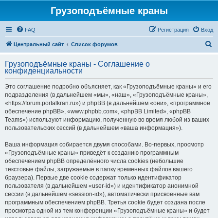
Грузоподъёмные краны
FAQ
Регистрация
Вход
П
Центральный сайт
Список форумов
о
Грузоподъёмные краны - Соглашение о
и
конфиденциальности
с
Это соглашение подробно объясняет, как «Грузоподъёмные краны» и его
к
подразделения (в дальнейшем «мы», «наш», «Грузоподъёмные краны»,
«https://forum.portalkran.ru») и phpBB (в дальнейшем «они», «программное
обеспечение phpBB», «www.phpbb.com», «phpBB Limited», «phpBB
Teams») используют информацию, полученную во время любой из ваших
пользовательских сессий (в дальнейшем «ваша информация»).
Ваша информация собирается двумя способами. Во-первых, просмотр
«Грузоподъёмные краны» приведёт к созданию программным
обеспечением phpBB определённого числа cookies (небольшие
текстовые файлы, загружаемые в папку временных файлов вашего
браузера). Первые две cookie содержат только идентификатор
пользователя (в дальнейшем «user-id») и идентификатор анонимной
сессии (в дальнейшем «session-id»), автоматически присвоенные вам
программным обеспечением phpBB. Третья cookie будет создана после
просмотра одной из тем конференции «Грузоподъёмные краны» и будет