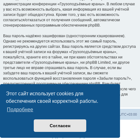
администрации конференции «Грузоподъёмные краны». В любом случае
у вас есть возможность выбрать, какая информация из вашей учётной
записи будет общедоступна. Кроме того, у вас есть возможность
согласиться/отказаться от получения сообщений, автоматически
сгенерированных программным обеспечением phpBB.
Ваш пароль надёжно зашифрован (односторонним хэшированием).
Однако не рекомендуется использовать этот же самый пароль,
регистрируясь на других сайтах. Ваш пароль является средством доступа
к вашей учётной записи на форумах «Грузоподъёмные краны»,
пожалуйста, храните его в тайне, ни при каких обстоятельствах ни
представители «Грузоподъёмные краны», ни phpBB Limited, ни другое
третье лицо не вправе спрашивать ваш пароль. В случае, если вы
забудете ваш пароль к вашей учётной записи, вы сможете
воспользоваться функцией восстановления пароля «Забыли пароль?»,
предусмотренной программным обеспечением phpBB. Вам будет
необходимо ввести ваше имя пользователя и ваш адрес email, после чего
Этот сайт использует cookies для
программное обеспечение phpBB сгенерирует вам новый пароль для
вашей учётной записи.
обеспечения своей корректной работы.
Подробнее
Центральный сайт
Список форумов
Часовой пояс:
UTC+03:00
Согласен
Создано на основе
phpBB
® Forum Software © phpBB Limited
Русская поддержка phpBB
Конфиденциальность
|
Правила