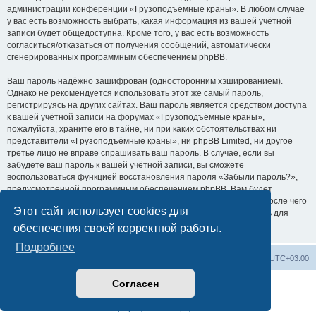
администрации конференции «Грузоподъёмные краны». В любом случае
у вас есть возможность выбрать, какая информация из вашей учётной
записи будет общедоступна. Кроме того, у вас есть возможность
согласиться/отказаться от получения сообщений, автоматически
сгенерированных программным обеспечением phpBB.
Ваш пароль надёжно зашифрован (односторонним хэшированием).
Однако не рекомендуется использовать этот же самый пароль,
регистрируясь на других сайтах. Ваш пароль является средством доступа
к вашей учётной записи на форумах «Грузоподъёмные краны»,
пожалуйста, храните его в тайне, ни при каких обстоятельствах ни
представители «Грузоподъёмные краны», ни phpBB Limited, ни другое
третье лицо не вправе спрашивать ваш пароль. В случае, если вы
забудете ваш пароль к вашей учётной записи, вы сможете
воспользоваться функцией восстановления пароля «Забыли пароль?»,
предусмотренной программным обеспечением phpBB. Вам будет
необходимо ввести ваше имя пользователя и ваш адрес email, после чего
Этот сайт использует cookies для
программное обеспечение phpBB сгенерирует вам новый пароль для
вашей учётной записи.
обеспечения своей корректной работы.
Подробнее
Центральный сайт
Список форумов
Часовой пояс:
UTC+03:00
Согласен
Создано на основе
phpBB
® Forum Software © phpBB Limited
Русская поддержка phpBB
Конфиденциальность
|
Правила