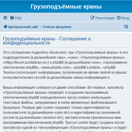
Грузоподъёмные краны
FAQ
Регистрация
Вход
П
Центральный сайт
Список форумов
о
Грузоподъёмные краны - Соглашение о
и
конфиденциальности
с
Это соглашение подробно объясняет, как «Грузоподъёмные краны» и его
к
подразделения (в дальнейшем «мы», «наш», «Грузоподъёмные краны»,
«https://forum.portalkran.ru») и phpBB (в дальнейшем «они», «программное
обеспечение phpBB», «www.phpbb.com», «phpBB Limited», «phpBB
Teams») используют информацию, полученную во время любой из ваших
пользовательских сессий (в дальнейшем «ваша информация»).
Ваша информация собирается двумя способами. Во-первых, просмотр
«Грузоподъёмные краны» приведёт к созданию программным
обеспечением phpBB определённого числа cookies (небольшие
текстовые файлы, загружаемые в папку временных файлов вашего
браузера). Первые две cookie содержат только идентификатор
пользователя (в дальнейшем «user-id») и идентификатор анонимной
сессии (в дальнейшем «session-id»), автоматически присвоенные вам
программным обеспечением phpBB. Третья cookie будет создана после
просмотра одной из тем конференции «Грузоподъёмные краны» и будет