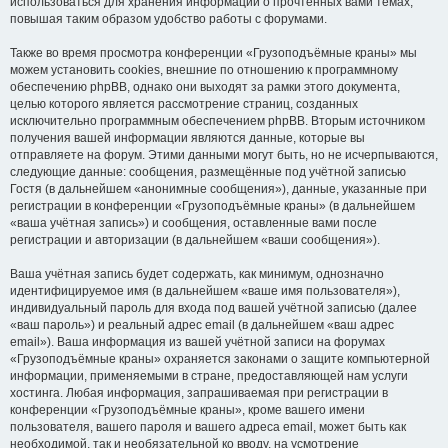
использоваться для хранения информации о прочтённых вами темах,
повышая таким образом удобство работы с форумами.
Также во время просмотра конференции «Грузоподъёмные краны» мы
можем установить cookies, внешние по отношению к программному
обеспечению phpBB, однако они выходят за рамки этого документа,
целью которого является рассмотрение страниц, созданных
исключительно программным обеспечением phpBB. Вторым источником
получения вашей информации являются данные, которые вы
отправляете на форум. Этими данными могут быть, но не исчерпываются,
следующие данные: сообщения, размещённые под учётной записью
Гостя (в дальнейшем «анонимные сообщения»), данные, указанные при
регистрации в конференции «Грузоподъёмные краны» (в дальнейшем
«ваша учётная запись») и сообщения, оставленные вами после
регистрации и авторизации (в дальнейшем «ваши сообщения»).
Ваша учётная запись будет содержать, как минимум, однозначно
идентифицируемое имя (в дальнейшем «ваше имя пользователя»),
индивидуальный пароль для входа под вашей учётной записью (далее
«ваш пароль») и реальный адрес email (в дальнейшем «ваш адрес
email»). Ваша информация из вашей учётной записи на форумах
«Грузоподъёмные краны» охраняется законами о защите компьютерной
информации, применяемыми в стране, предоставляющей нам услуги
хостинга. Любая информация, запрашиваемая при регистрации в
конференции «Грузоподъёмные краны», кроме вашего имени
пользователя, вашего пароля и вашего адреса email, может быть как
необходимой, так и необязательной ко вводу, на усмотрение