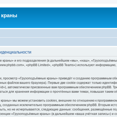
 краны
фиденциальности
краны» и его подразделения (в дальнейшем «мы», «наш», «Грузоподъёмные кра
ww.phpbb.com», «phpBB Limited», «phpBB Teams») используют информацию, 
х, просмотр «Грузоподъёмные краны» приведёт к созданию программным обе
ных файлов вашего браузера). Первые две cookie содержат только идентифик
id»), автоматически присвоенные вам программным обеспечением phpBB. Тре
ться для хранения информации о прочтённых вами темах, повышая таким о
краны» мы можем установить cookies, внешние по отношению к программному
иц, созданных исключительно программным обеспечением phpBB. Вторым ис
быть, но не исчерпываются, следующие данные: сообщения, размещённые по
еренции «Грузоподъёмные краны» (в дальнейшем «ваша учётная запись») и с