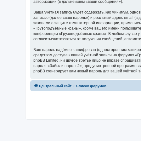
авторизации (в дальнейшем «ваши сообщения»).
Ваша учётная запись будет содержать, как минимум, одн
записью (далее «ваш пароль») и реальный адрес email (
законами о защите компьютерной информации, применяем
«Грузоподъёмные краны», кроме вашего имени пользователя
конференции «Грузоподъёмные краны». В любом случае у в
согласиться/отказаться от получения сообщений, автома
Ваш пароль надёжно зашифрован (односторонним хэширован
средством доступа к вашей учётной записи на форумах «Г
phpBB Limited, ни другое третье лицо не вправе спрашива
пароля «Забыли пароль?», предусмотренной программным 
phpBB сгенерирует вам новый пароль для вашей учётной з
Центральный сайт
Список форумов