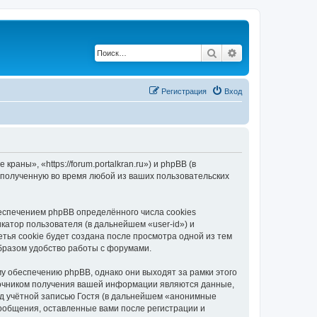
Поиск
Расширенный по
Регистрация
Вход
ны», «https://forum.portalkran.ru») и phpBB (в
полученную во время любой из ваших пользовательских
спечением phpBB определённого числа cookies
атор пользователя (в дальнейшем «user-id») и
тья cookie будет создана после просмотра одной из тем
бразом удобство работы с форумами.
 обеспечению phpBB, однако они выходят за рамки этого
точником получения вашей информации являются данные,
д учётной записью Гостя (в дальнейшем «анонимные
ообщения, оставленные вами после регистрации и