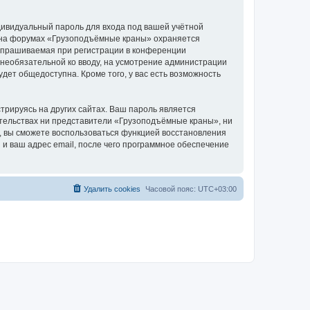
дивидуальный пароль для входа под вашей учётной
и на форумах «Грузоподъёмные краны» охраняется
апрашиваемая при регистрации в конференции
 необязательной ко вводу, на усмотрение администрации
дет общедоступна. Кроме того, у вас есть возможность
рируясь на других сайтах. Ваш пароль является
оятельствах ни представители «Грузоподъёмные краны», ни
си, вы сможете воспользоваться функцией восстановления
 ваш адрес email, после чего программное обеспечение
Удалить cookies
Часовой пояс:
UTC+03:00