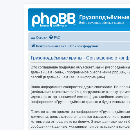
Грузоподъёмные
Всё о грузоподъёмных кранах
Ссылки
FAQ
Центральный сайт
Список форумов
Грузоподъёмные краны - Соглашение о кон
Это соглашение подробно объясняет, как «Грузоподъёмные 
дальнейшем «они», «программное обеспечение phpBB», «w
сессий (в дальнейшем «ваша информация»).
Ваша информация собирается двумя способами. Во-первы
(небольшие текстовые файлы, загружаемые в папку времен
идентификатор анонимной сессии (в дальнейшем «session-
конференции «Грузоподъёмные краны» и будет использова
Также во время просмотра конференции «Грузоподъёмные 
документа, целью которого является рассмотрение стран
которые вы отправляете на форум. Этими данными могут 
сообщения»), данные, указанные при регистрации в конф