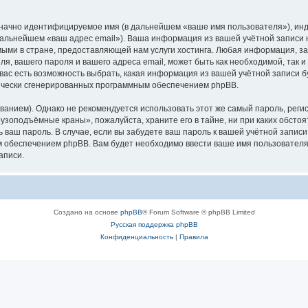
означно идентифицируемое имя (в дальнейшем «ваше имя пользователя»), ин
в дальнейшем «ваш адрес email»). Ваша информация из вашей учётной запис
ыми в стране, предоставляющей нам услуги хостинга. Любая информация, з
, вашего пароля и вашего адреса email, может быть как необходимой, так и
ас есть возможность выбрать, какая информация из вашей учётной записи бу
тически сгенерированных программным обеспечением phpBB.
ием). Однако не рекомендуется использовать этот же самый пароль, регист
рузоподъёмные краны», пожалуйста, храните его в тайне, ни при каких обст
ть ваш пароль. В случае, если вы забудете ваш пароль к вашей учётной запи
обеспечением phpBB. Вам будет необходимо ввести ваше имя пользователя и
аписи.
Создано на основе
phpBB
® Forum Software © phpBB Limited
Русская поддержка phpBB
Конфиденциальность
|
Правила