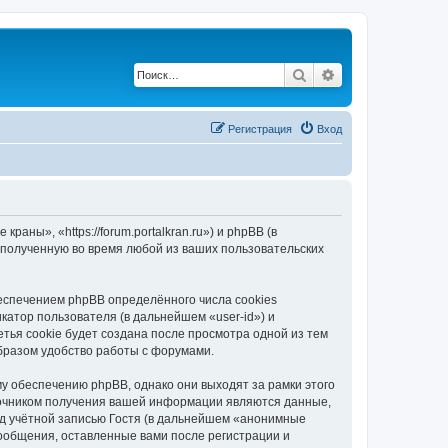
Поиск
Расширенный по
Регистрация
Вход
ны», «https://forum.portalkran.ru») и phpBB (в
полученную во время любой из ваших пользовательских
спечением phpBB определённого числа cookies
атор пользователя (в дальнейшем «user-id») и
тья cookie будет создана после просмотра одной из тем
бразом удобство работы с форумами.
 обеспечению phpBB, однако они выходят за рамки этого
точником получения вашей информации являются данные,
д учётной записью Гостя (в дальнейшем «анонимные
ообщения, оставленные вами после регистрации и