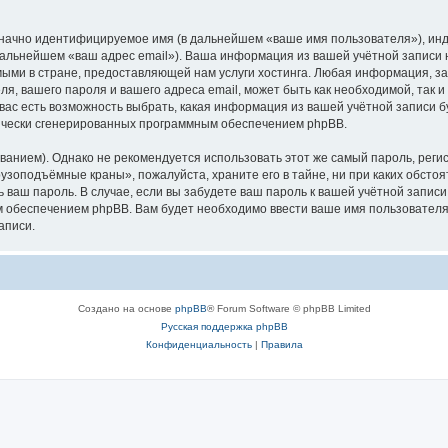
означно идентифицируемое имя (в дальнейшем «ваше имя пользователя»), ин
в дальнейшем «ваш адрес email»). Ваша информация из вашей учётной запис
ыми в стране, предоставляющей нам услуги хостинга. Любая информация, з
, вашего пароля и вашего адреса email, может быть как необходимой, так и
ас есть возможность выбрать, какая информация из вашей учётной записи бу
тически сгенерированных программным обеспечением phpBB.
ием). Однако не рекомендуется использовать этот же самый пароль, регист
рузоподъёмные краны», пожалуйста, храните его в тайне, ни при каких обст
ть ваш пароль. В случае, если вы забудете ваш пароль к вашей учётной запи
обеспечением phpBB. Вам будет необходимо ввести ваше имя пользователя и
аписи.
Создано на основе
phpBB
® Forum Software © phpBB Limited
Русская поддержка phpBB
Конфиденциальность
|
Правила