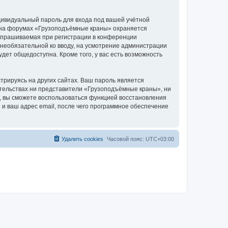
дивидуальный пароль для входа под вашей учётной
и на форумах «Грузоподъёмные краны» охраняется
апрашиваемая при регистрации в конференции
 необязательной ко вводу, на усмотрение администрации
дет общедоступна. Кроме того, у вас есть возможность
рируясь на других сайтах. Ваш пароль является
оятельствах ни представители «Грузоподъёмные краны», ни
си, вы сможете воспользоваться функцией восстановления
 ваш адрес email, после чего программное обеспечение
Удалить cookies
Часовой пояс:
UTC+03:00