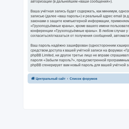
авторизации (в дальнейшем «ваши сообщения»).
Ваша учётная запись будет содержать, как минимум, одн
записью (далее «ваш пароль») и реальный адрес email (
законами о защите компьютерной информации, применяем
«Грузоподъёмные краны», кроме вашего имени пользователя
конференции «Грузоподъёмные краны». В любом случае у в
согласиться/отказаться от получения сообщений, автома
Ваш пароль надёжно зашифрован (односторонним хэширован
средством доступа к вашей учётной записи на форумах «Г
phpBB Limited, ни другое третье лицо не вправе спрашива
пароля «Забыли пароль?», предусмотренной программным 
phpBB сгенерирует вам новый пароль для вашей учётной з
Центральный сайт
Список форумов