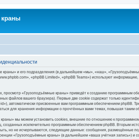
 краны
фиденциальности
краны» и его подразделения (в дальнейшем «мы», «наш», «Грузоподъёмные кра
ww.phpbb.com», «phpBB Limited», «phpBB Teams») используют информацию, 
х, просмотр «Грузоподъёмные краны» приведёт к созданию программным обе
ных файлов вашего браузера). Первые две cookie содержат только идентифик
id»), автоматически присвоенные вам программным обеспечением phpBB. Тре
ться для хранения информации о прочтённых вами темах, повышая таким о
краны» мы можем установить cookies, внешние по отношению к программному
иц, созданных исключительно программным обеспечением phpBB. Вторым ис
быть, но не исчерпываются, следующие данные: сообщения, размещённые по
еренции «Грузоподъёмные краны» (в дальнейшем «ваша учётная запись») и с