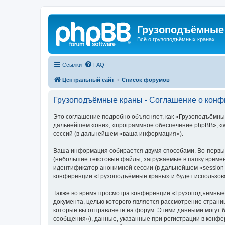
Грузоподъёмные
Всё о грузоподъёмных кранах
Ссылки
FAQ
Центральный сайт
Список форумов
Грузоподъёмные краны - Соглашение о кон
Это соглашение подробно объясняет, как «Грузоподъёмные 
дальнейшем «они», «программное обеспечение phpBB», «w
сессий (в дальнейшем «ваша информация»).
Ваша информация собирается двумя способами. Во-первы
(небольшие текстовые файлы, загружаемые в папку времен
идентификатор анонимной сессии (в дальнейшем «session-
конференции «Грузоподъёмные краны» и будет использова
Также во время просмотра конференции «Грузоподъёмные 
документа, целью которого является рассмотрение стран
которые вы отправляете на форум. Этими данными могут 
сообщения»), данные, указанные при регистрации в конф