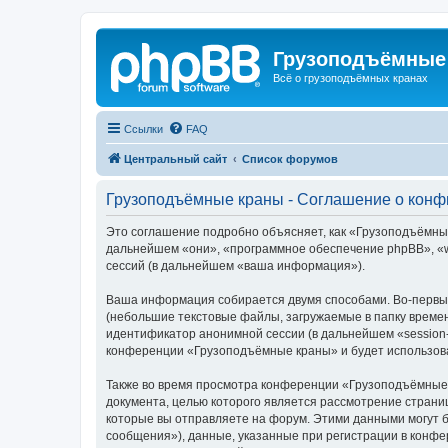
Грузоподъёмные
Всё о грузоподъёмных кранах
Ссылки
FAQ
Центральный сайт
Список форумов
Грузоподъёмные краны - Соглашение о кон
Это соглашение подробно объясняет, как «Грузоподъёмные 
дальнейшем «они», «программное обеспечение phpBB», «w
сессий (в дальнейшем «ваша информация»).
Ваша информация собирается двумя способами. Во-первы
(небольшие текстовые файлы, загружаемые в папку времен
идентификатор анонимной сессии (в дальнейшем «session-
конференции «Грузоподъёмные краны» и будет использова
Также во время просмотра конференции «Грузоподъёмные 
документа, целью которого является рассмотрение стран
которые вы отправляете на форум. Этими данными могут 
сообщения»), данные, указанные при регистрации в конф