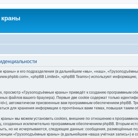
 краны
фиденциальности
краны» и его подразделения (в дальнейшем «мы», «наш», «Грузоподъёмные кра
ww.phpbb.com», «phpBB Limited», «phpBB Teams») используют информацию, 
х, просмотр «Грузоподъёмные краны» приведёт к созданию программным обе
ных файлов вашего браузера). Первые две cookie содержат только идентифик
id»), автоматически присвоенные вам программным обеспечением phpBB. Тре
ться для хранения информации о прочтённых вами темах, повышая таким о
краны» мы можем установить cookies, внешние по отношению к программному
иц, созданных исключительно программным обеспечением phpBB. Вторым ис
быть, но не исчерпываются, следующие данные: сообщения, размещённые по
еренции «Грузоподъёмные краны» (в дальнейшем «ваша учётная запись») и с