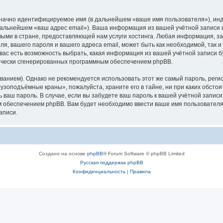
означно идентифицируемое имя (в дальнейшем «ваше имя пользователя»), ин
в дальнейшем «ваш адрес email»). Ваша информация из вашей учётной запис
ыми в стране, предоставляющей нам услуги хостинга. Любая информация, з
, вашего пароля и вашего адреса email, может быть как необходимой, так и
ас есть возможность выбрать, какая информация из вашей учётной записи бу
тически сгенерированных программным обеспечением phpBB.
ием). Однако не рекомендуется использовать этот же самый пароль, регист
рузоподъёмные краны», пожалуйста, храните его в тайне, ни при каких обст
ть ваш пароль. В случае, если вы забудете ваш пароль к вашей учётной запи
обеспечением phpBB. Вам будет необходимо ввести ваше имя пользователя и
аписи.
Создано на основе
phpBB
® Forum Software © phpBB Limited
Русская поддержка phpBB
Конфиденциальность
|
Правила