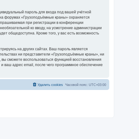
дивидуальный пароль для входа под вашей учётной
и на форумах «Грузоподъёмные краны» охраняется
апрашиваемая при регистрации в конференции
 необязательной ко вводу, на усмотрение администрации
дет общедоступна. Кроме того, у вас есть возможность
рируясь на других сайтах. Ваш пароль является
оятельствах ни представители «Грузоподъёмные краны», ни
си, вы сможете воспользоваться функцией восстановления
 ваш адрес email, после чего программное обеспечение
Удалить cookies
Часовой пояс:
UTC+03:00