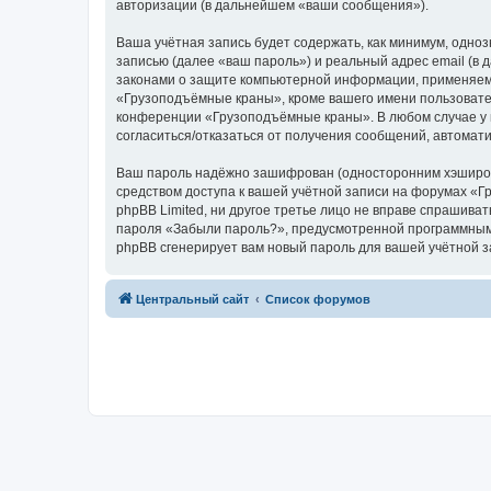
авторизации (в дальнейшем «ваши сообщения»).
Ваша учётная запись будет содержать, как минимум, одн
записью (далее «ваш пароль») и реальный адрес email (
законами о защите компьютерной информации, применяем
«Грузоподъёмные краны», кроме вашего имени пользователя
конференции «Грузоподъёмные краны». В любом случае у в
согласиться/отказаться от получения сообщений, автома
Ваш пароль надёжно зашифрован (односторонним хэширован
средством доступа к вашей учётной записи на форумах «Г
phpBB Limited, ни другое третье лицо не вправе спрашива
пароля «Забыли пароль?», предусмотренной программным 
phpBB сгенерирует вам новый пароль для вашей учётной з
Центральный сайт
Список форумов