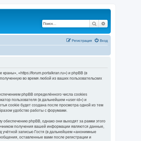
Поиск
Расширенный по
Регистрация
Вход
ны», «https://forum.portalkran.ru») и phpBB (в
полученную во время любой из ваших пользовательских
спечением phpBB определённого числа cookies
атор пользователя (в дальнейшем «user-id») и
тья cookie будет создана после просмотра одной из тем
бразом удобство работы с форумами.
 обеспечению phpBB, однако они выходят за рамки этого
точником получения вашей информации являются данные,
д учётной записью Гостя (в дальнейшем «анонимные
ообщения, оставленные вами после регистрации и