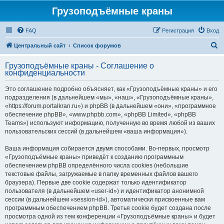
Грузоподъёмные краны
FAQ
Регистрация
Вход
П
Центральный сайт
Список форумов
о
Грузоподъёмные краны - Соглашение о
и
конфиденциальности
с
Это соглашение подробно объясняет, как «Грузоподъёмные краны» и его
к
подразделения (в дальнейшем «мы», «наш», «Грузоподъёмные краны»,
«https://forum.portalkran.ru») и phpBB (в дальнейшем «они», «программное
обеспечение phpBB», «www.phpbb.com», «phpBB Limited», «phpBB
Teams») используют информацию, полученную во время любой из ваших
пользовательских сессий (в дальнейшем «ваша информация»).
Ваша информация собирается двумя способами. Во-первых, просмотр
«Грузоподъёмные краны» приведёт к созданию программным
обеспечением phpBB определённого числа cookies (небольшие
текстовые файлы, загружаемые в папку временных файлов вашего
браузера). Первые две cookie содержат только идентификатор
пользователя (в дальнейшем «user-id») и идентификатор анонимной
сессии (в дальнейшем «session-id»), автоматически присвоенные вам
программным обеспечением phpBB. Третья cookie будет создана после
просмотра одной из тем конференции «Грузоподъёмные краны» и будет