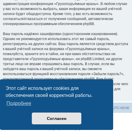
администрации конференции «Грузоподъёмные краны». В любом случае
у вас есть возможность выбрать, какая информация из вашей учётной
записи будет общедоступна. Кроме того, у вас есть возможность
согласиться/отказаться от получения сообщений, автоматически
сгенерированных программным обеспечением phpBB.
Ваш пароль надёжно зашифрован (односторонним хэшированием).
Однако не рекомендуется использовать этот же самый пароль,
регистрируясь на других сайтах. Ваш пароль является средством доступа
к вашей учётной записи на форумах «Грузоподъёмные краны»,
пожалуйста, храните его в тайне, ни при каких обстоятельствах ни
представители «Грузоподъёмные краны», ни phpBB Limited, ни другое
третье лицо не вправе спрашивать ваш пароль. В случае, если вы
забудете ваш пароль к вашей учётной записи, вы сможете
воспользоваться функцией восстановления пароля «Забыли пароль?»,
предусмотренной программным обеспечением phpBB. Вам будет
необходимо ввести ваше имя пользователя и ваш адрес email, после чего
Этот сайт использует cookies для
программное обеспечение phpBB сгенерирует вам новый пароль для
вашей учётной записи.
обеспечения своей корректной работы.
Подробнее
Центральный сайт
Список форумов
Часовой пояс:
UTC+03:00
Согласен
Создано на основе
phpBB
® Forum Software © phpBB Limited
Русская поддержка phpBB
Конфиденциальность
|
Правила