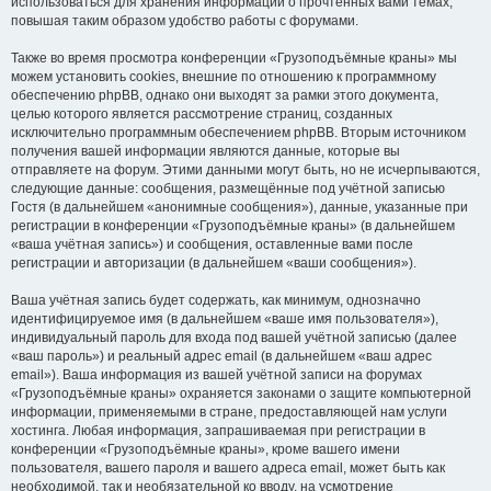
использоваться для хранения информации о прочтённых вами темах,
повышая таким образом удобство работы с форумами.
Также во время просмотра конференции «Грузоподъёмные краны» мы
можем установить cookies, внешние по отношению к программному
обеспечению phpBB, однако они выходят за рамки этого документа,
целью которого является рассмотрение страниц, созданных
исключительно программным обеспечением phpBB. Вторым источником
получения вашей информации являются данные, которые вы
отправляете на форум. Этими данными могут быть, но не исчерпываются,
следующие данные: сообщения, размещённые под учётной записью
Гостя (в дальнейшем «анонимные сообщения»), данные, указанные при
регистрации в конференции «Грузоподъёмные краны» (в дальнейшем
«ваша учётная запись») и сообщения, оставленные вами после
регистрации и авторизации (в дальнейшем «ваши сообщения»).
Ваша учётная запись будет содержать, как минимум, однозначно
идентифицируемое имя (в дальнейшем «ваше имя пользователя»),
индивидуальный пароль для входа под вашей учётной записью (далее
«ваш пароль») и реальный адрес email (в дальнейшем «ваш адрес
email»). Ваша информация из вашей учётной записи на форумах
«Грузоподъёмные краны» охраняется законами о защите компьютерной
информации, применяемыми в стране, предоставляющей нам услуги
хостинга. Любая информация, запрашиваемая при регистрации в
конференции «Грузоподъёмные краны», кроме вашего имени
пользователя, вашего пароля и вашего адреса email, может быть как
необходимой, так и необязательной ко вводу, на усмотрение