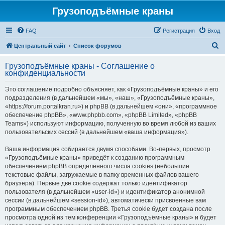
Грузоподъёмные краны
FAQ
Регистрация
Вход
П
Центральный сайт
Список форумов
о
Грузоподъёмные краны - Соглашение о
и
конфиденциальности
с
Это соглашение подробно объясняет, как «Грузоподъёмные краны» и его
к
подразделения (в дальнейшем «мы», «наш», «Грузоподъёмные краны»,
«https://forum.portalkran.ru») и phpBB (в дальнейшем «они», «программное
обеспечение phpBB», «www.phpbb.com», «phpBB Limited», «phpBB
Teams») используют информацию, полученную во время любой из ваших
пользовательских сессий (в дальнейшем «ваша информация»).
Ваша информация собирается двумя способами. Во-первых, просмотр
«Грузоподъёмные краны» приведёт к созданию программным
обеспечением phpBB определённого числа cookies (небольшие
текстовые файлы, загружаемые в папку временных файлов вашего
браузера). Первые две cookie содержат только идентификатор
пользователя (в дальнейшем «user-id») и идентификатор анонимной
сессии (в дальнейшем «session-id»), автоматически присвоенные вам
программным обеспечением phpBB. Третья cookie будет создана после
просмотра одной из тем конференции «Грузоподъёмные краны» и будет