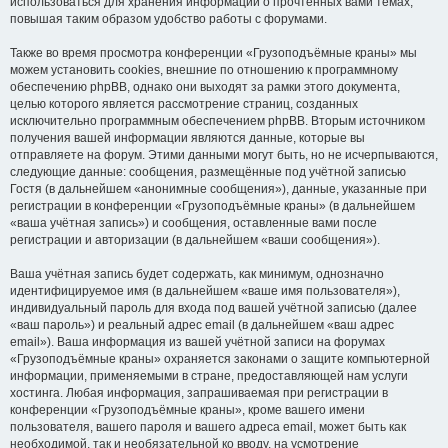
использоваться для хранения информации о прочтённых вами темах,
повышая таким образом удобство работы с форумами.
Также во время просмотра конференции «Грузоподъёмные краны» мы
можем установить cookies, внешние по отношению к программному
обеспечению phpBB, однако они выходят за рамки этого документа,
целью которого является рассмотрение страниц, созданных
исключительно программным обеспечением phpBB. Вторым источником
получения вашей информации являются данные, которые вы
отправляете на форум. Этими данными могут быть, но не исчерпываются,
следующие данные: сообщения, размещённые под учётной записью
Гостя (в дальнейшем «анонимные сообщения»), данные, указанные при
регистрации в конференции «Грузоподъёмные краны» (в дальнейшем
«ваша учётная запись») и сообщения, оставленные вами после
регистрации и авторизации (в дальнейшем «ваши сообщения»).
Ваша учётная запись будет содержать, как минимум, однозначно
идентифицируемое имя (в дальнейшем «ваше имя пользователя»),
индивидуальный пароль для входа под вашей учётной записью (далее
«ваш пароль») и реальный адрес email (в дальнейшем «ваш адрес
email»). Ваша информация из вашей учётной записи на форумах
«Грузоподъёмные краны» охраняется законами о защите компьютерной
информации, применяемыми в стране, предоставляющей нам услуги
хостинга. Любая информация, запрашиваемая при регистрации в
конференции «Грузоподъёмные краны», кроме вашего имени
пользователя, вашего пароля и вашего адреса email, может быть как
необходимой, так и необязательной ко вводу, на усмотрение