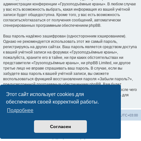
администрации конференции «Грузоподъёмные краны». В любом случае
у вас есть возможность выбрать, какая информация из вашей учётной
записи будет общедоступна. Кроме того, у вас есть возможность
согласиться/отказаться от получения сообщений, автоматически
сгенерированных программным обеспечением phpBB.
Ваш пароль надёжно зашифрован (односторонним хэшированием).
Однако не рекомендуется использовать этот же самый пароль,
регистрируясь на других сайтах. Ваш пароль является средством доступа
к вашей учётной записи на форумах «Грузоподъёмные краны»,
пожалуйста, храните его в тайне, ни при каких обстоятельствах ни
представители «Грузоподъёмные краны», ни phpBB Limited, ни другое
третье лицо не вправе спрашивать ваш пароль. В случае, если вы
забудете ваш пароль к вашей учётной записи, вы сможете
воспользоваться функцией восстановления пароля «Забыли пароль?»,
предусмотренной программным обеспечением phpBB. Вам будет
необходимо ввести ваше имя пользователя и ваш адрес email, после чего
Этот сайт использует cookies для
программное обеспечение phpBB сгенерирует вам новый пароль для
вашей учётной записи.
обеспечения своей корректной работы.
Подробнее
Центральный сайт
Список форумов
Часовой пояс:
UTC+03:00
Согласен
Создано на основе
phpBB
® Forum Software © phpBB Limited
Русская поддержка phpBB
Конфиденциальность
|
Правила