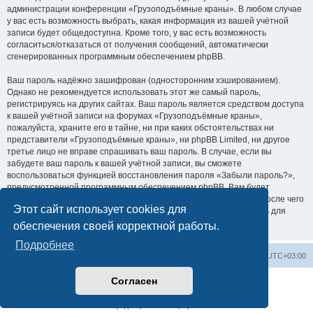
администрации конференции «Грузоподъёмные краны». В любом случае
у вас есть возможность выбрать, какая информация из вашей учётной
записи будет общедоступна. Кроме того, у вас есть возможность
согласиться/отказаться от получения сообщений, автоматически
сгенерированных программным обеспечением phpBB.
Ваш пароль надёжно зашифрован (односторонним хэшированием).
Однако не рекомендуется использовать этот же самый пароль,
регистрируясь на других сайтах. Ваш пароль является средством доступа
к вашей учётной записи на форумах «Грузоподъёмные краны»,
пожалуйста, храните его в тайне, ни при каких обстоятельствах ни
представители «Грузоподъёмные краны», ни phpBB Limited, ни другое
третье лицо не вправе спрашивать ваш пароль. В случае, если вы
забудете ваш пароль к вашей учётной записи, вы сможете
воспользоваться функцией восстановления пароля «Забыли пароль?»,
предусмотренной программным обеспечением phpBB. Вам будет
необходимо ввести ваше имя пользователя и ваш адрес email, после чего
Этот сайт использует cookies для
программное обеспечение phpBB сгенерирует вам новый пароль для
вашей учётной записи.
обеспечения своей корректной работы.
Подробнее
Центральный сайт
Список форумов
Часовой пояс:
UTC+03:00
Согласен
Создано на основе
phpBB
® Forum Software © phpBB Limited
Русская поддержка phpBB
Конфиденциальность
|
Правила