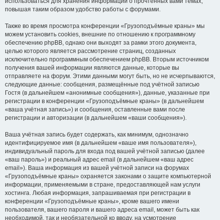
использоваться для хранения информации о прочтённых вами темах,
повышая таким образом удобство работы с форумами.
Также во время просмотра конференции «Грузоподъёмные краны» мы
можем установить cookies, внешние по отношению к программному
обеспечению phpBB, однако они выходят за рамки этого документа,
целью которого является рассмотрение страниц, созданных
исключительно программным обеспечением phpBB. Вторым источником
получения вашей информации являются данные, которые вы
отправляете на форум. Этими данными могут быть, но не исчерпываются,
следующие данные: сообщения, размещённые под учётной записью
Гостя (в дальнейшем «анонимные сообщения»), данные, указанные при
регистрации в конференции «Грузоподъёмные краны» (в дальнейшем
«ваша учётная запись») и сообщения, оставленные вами после
регистрации и авторизации (в дальнейшем «ваши сообщения»).
Ваша учётная запись будет содержать, как минимум, однозначно
идентифицируемое имя (в дальнейшем «ваше имя пользователя»),
индивидуальный пароль для входа под вашей учётной записью (далее
«ваш пароль») и реальный адрес email (в дальнейшем «ваш адрес
email»). Ваша информация из вашей учётной записи на форумах
«Грузоподъёмные краны» охраняется законами о защите компьютерной
информации, применяемыми в стране, предоставляющей нам услуги
хостинга. Любая информация, запрашиваемая при регистрации в
конференции «Грузоподъёмные краны», кроме вашего имени
пользователя, вашего пароля и вашего адреса email, может быть как
необходимой, так и необязательной ко вводу, на усмотрение