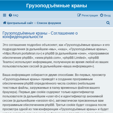
Грузоподъёмные краны
FAQ
Регистрация
Вход
П
Центральный сайт
Список форумов
о
Грузоподъёмные краны - Соглашение о
и
конфиденциальности
с
Это соглашение подробно объясняет, как «Грузоподъёмные краны» и его
к
подразделения (в дальнейшем «мы», «наш», «Грузоподъёмные краны»,
«https://forum.portalkran.ru») и phpBB (в дальнейшем «они», «программное
обеспечение phpBB», «www.phpbb.com», «phpBB Limited», «phpBB
Teams») используют информацию, полученную во время любой из ваших
пользовательских сессий (в дальнейшем «ваша информация»).
Ваша информация собирается двумя способами. Во-первых, просмотр
«Грузоподъёмные краны» приведёт к созданию программным
обеспечением phpBB определённого числа cookies (небольшие
текстовые файлы, загружаемые в папку временных файлов вашего
браузера). Первые две cookie содержат только идентификатор
пользователя (в дальнейшем «user-id») и идентификатор анонимной
сессии (в дальнейшем «session-id»), автоматически присвоенные вам
программным обеспечением phpBB. Третья cookie будет создана после
просмотра одной из тем конференции «Грузоподъёмные краны» и будет