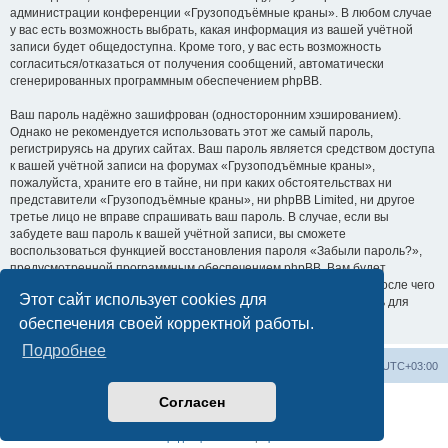
администрации конференции «Грузоподъёмные краны». В любом случае
у вас есть возможность выбрать, какая информация из вашей учётной
записи будет общедоступна. Кроме того, у вас есть возможность
согласиться/отказаться от получения сообщений, автоматически
сгенерированных программным обеспечением phpBB.
Ваш пароль надёжно зашифрован (односторонним хэшированием).
Однако не рекомендуется использовать этот же самый пароль,
регистрируясь на других сайтах. Ваш пароль является средством доступа
к вашей учётной записи на форумах «Грузоподъёмные краны»,
пожалуйста, храните его в тайне, ни при каких обстоятельствах ни
представители «Грузоподъёмные краны», ни phpBB Limited, ни другое
третье лицо не вправе спрашивать ваш пароль. В случае, если вы
забудете ваш пароль к вашей учётной записи, вы сможете
воспользоваться функцией восстановления пароля «Забыли пароль?»,
предусмотренной программным обеспечением phpBB. Вам будет
необходимо ввести ваше имя пользователя и ваш адрес email, после чего
Этот сайт использует cookies для
программное обеспечение phpBB сгенерирует вам новый пароль для
вашей учётной записи.
обеспечения своей корректной работы.
Подробнее
Центральный сайт
Список форумов
Часовой пояс:
UTC+03:00
Согласен
Создано на основе
phpBB
® Forum Software © phpBB Limited
Русская поддержка phpBB
Конфиденциальность
|
Правила