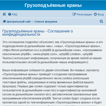
Грузоподъёмные краны
FAQ
Регистрация
Вход
П
Центральный сайт
Список форумов
о
Грузоподъёмные краны - Соглашение о
и
конфиденциальности
с
Это соглашение подробно объясняет, как «Грузоподъёмные краны» и его
к
подразделения (в дальнейшем «мы», «наш», «Грузоподъёмные краны»,
«https://forum.portalkran.ru») и phpBB (в дальнейшем «они», «программное
обеспечение phpBB», «www.phpbb.com», «phpBB Limited», «phpBB
Teams») используют информацию, полученную во время любой из ваших
пользовательских сессий (в дальнейшем «ваша информация»).
Ваша информация собирается двумя способами. Во-первых, просмотр
«Грузоподъёмные краны» приведёт к созданию программным
обеспечением phpBB определённого числа cookies (небольшие
текстовые файлы, загружаемые в папку временных файлов вашего
браузера). Первые две cookie содержат только идентификатор
пользователя (в дальнейшем «user-id») и идентификатор анонимной
сессии (в дальнейшем «session-id»), автоматически присвоенные вам
программным обеспечением phpBB. Третья cookie будет создана после
просмотра одной из тем конференции «Грузоподъёмные краны» и будет