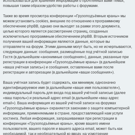
использоваться для хранения информации о прочтённых вами темах,
повышая таким образом удобство работы с форумами.
Также во время просмотра конференции «Грузоподъёмные краны» мы
можем установить cookies, внешние по отношению к программному
обеспечению phpBB, однако они выходят за рамки этого документа,
целью которого является рассмотрение страниц, созданных
исключительно программным обеспечением phpBB. Вторым источником
получения вашей информации являются данные, которые вы
отправляете на форум. Этими данными могут быть, но не исчерпываются,
следующие данные: сообщения, размещённые под учётной записью
Гостя (в дальнейшем «анонимные сообщения»), данные, указанные при
регистрации в конференции «Грузоподъёмные краны» (в дальнейшем
«ваша учётная запись») и сообщения, оставленные вами после
регистрации и авторизации (в дальнейшем «ваши сообщения»).
Ваша учётная запись будет содержать, как минимум, однозначно
идентифицируемое имя (в дальнейшем «ваше имя пользователя»),
индивидуальный пароль для входа под вашей учётной записью (далее
«ваш пароль») и реальный адрес email (в дальнейшем «ваш адрес
email»). Ваша информация из вашей учётной записи на форумах
«Грузоподъёмные краны» охраняется законами о защите компьютерной
информации, применяемыми в стране, предоставляющей нам услуги
хостинга. Любая информация, запрашиваемая при регистрации в
конференции «Грузоподъёмные краны», кроме вашего имени
пользователя, вашего пароля и вашего адреса email, может быть как
необходимой, так и необязательной ко вводу, на усмотрение