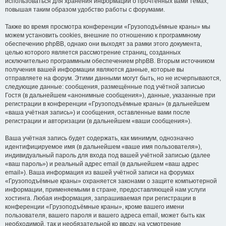
использоваться для хранения информации о прочтённых вами темах,
повышая таким образом удобство работы с форумами.
Также во время просмотра конференции «Грузоподъёмные краны» мы
можем установить cookies, внешние по отношению к программному
обеспечению phpBB, однако они выходят за рамки этого документа,
целью которого является рассмотрение страниц, созданных
исключительно программным обеспечением phpBB. Вторым источником
получения вашей информации являются данные, которые вы
отправляете на форум. Этими данными могут быть, но не исчерпываются,
следующие данные: сообщения, размещённые под учётной записью
Гостя (в дальнейшем «анонимные сообщения»), данные, указанные при
регистрации в конференции «Грузоподъёмные краны» (в дальнейшем
«ваша учётная запись») и сообщения, оставленные вами после
регистрации и авторизации (в дальнейшем «ваши сообщения»).
Ваша учётная запись будет содержать, как минимум, однозначно
идентифицируемое имя (в дальнейшем «ваше имя пользователя»),
индивидуальный пароль для входа под вашей учётной записью (далее
«ваш пароль») и реальный адрес email (в дальнейшем «ваш адрес
email»). Ваша информация из вашей учётной записи на форумах
«Грузоподъёмные краны» охраняется законами о защите компьютерной
информации, применяемыми в стране, предоставляющей нам услуги
хостинга. Любая информация, запрашиваемая при регистрации в
конференции «Грузоподъёмные краны», кроме вашего имени
пользователя, вашего пароля и вашего адреса email, может быть как
необходимой, так и необязательной ко вводу, на усмотрение