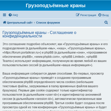
Грузоподъёмные краны
FAQ
Регистрация
Вход
П
Центральный сайт
Список форумов
о
Грузоподъёмные краны - Соглашение о
и
конфиденциальности
с
Это соглашение подробно объясняет, как «Грузоподъёмные краны» и его
к
подразделения (в дальнейшем «мы», «наш», «Грузоподъёмные краны»,
«https://forum.portalkran.ru») и phpBB (в дальнейшем «они», «программное
обеспечение phpBB», «www.phpbb.com», «phpBB Limited», «phpBB
Teams») используют информацию, полученную во время любой из ваших
пользовательских сессий (в дальнейшем «ваша информация»).
Ваша информация собирается двумя способами. Во-первых, просмотр
«Грузоподъёмные краны» приведёт к созданию программным
обеспечением phpBB определённого числа cookies (небольшие
текстовые файлы, загружаемые в папку временных файлов вашего
браузера). Первые две cookie содержат только идентификатор
пользователя (в дальнейшем «user-id») и идентификатор анонимной
сессии (в дальнейшем «session-id»), автоматически присвоенные вам
программным обеспечением phpBB. Третья cookie будет создана после
просмотра одной из тем конференции «Грузоподъёмные краны» и будет