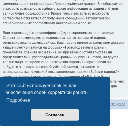
администрации конференции «Грузоподъёмные краны». В любом случае
у вас есть возможность выбрать, какая информация из вашей учётной
записи будет общедоступна. Кроме того, у вас есть возможность
согласиться/отказаться от получения сообщений, автоматически
сгенерированных программным обеспечением phpBB.
Ваш пароль надёжно зашифрован (односторонним хэшированием).
Однако не рекомендуется использовать этот же самый пароль,
регистрируясь на других сайтах. Ваш пароль является средством доступа
к вашей учётной записи на форумах «Грузоподъёмные краны»,
пожалуйста, храните его в тайне, ни при каких обстоятельствах ни
представители «Грузоподъёмные краны», ни phpBB Limited, ни другое
третье лицо не вправе спрашивать ваш пароль. В случае, если вы
забудете ваш пароль к вашей учётной записи, вы сможете
воспользоваться функцией восстановления пароля «Забыли пароль?»,
предусмотренной программным обеспечением phpBB. Вам будет
необходимо ввести ваше имя пользователя и ваш адрес email, после чего
Этот сайт использует cookies для
программное обеспечение phpBB сгенерирует вам новый пароль для
вашей учётной записи.
обеспечения своей корректной работы.
Подробнее
Центральный сайт
Список форумов
Часовой пояс:
UTC+03:00
Согласен
Создано на основе
phpBB
® Forum Software © phpBB Limited
Русская поддержка phpBB
Конфиденциальность
|
Правила