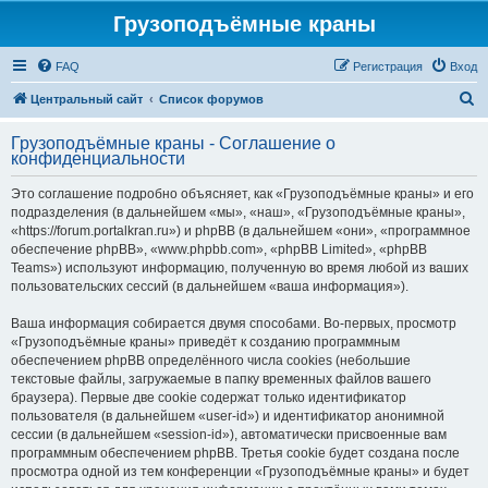
Грузоподъёмные краны
FAQ
Регистрация
Вход
П
Центральный сайт
Список форумов
о
Грузоподъёмные краны - Соглашение о
и
конфиденциальности
с
Это соглашение подробно объясняет, как «Грузоподъёмные краны» и его
к
подразделения (в дальнейшем «мы», «наш», «Грузоподъёмные краны»,
«https://forum.portalkran.ru») и phpBB (в дальнейшем «они», «программное
обеспечение phpBB», «www.phpbb.com», «phpBB Limited», «phpBB
Teams») используют информацию, полученную во время любой из ваших
пользовательских сессий (в дальнейшем «ваша информация»).
Ваша информация собирается двумя способами. Во-первых, просмотр
«Грузоподъёмные краны» приведёт к созданию программным
обеспечением phpBB определённого числа cookies (небольшие
текстовые файлы, загружаемые в папку временных файлов вашего
браузера). Первые две cookie содержат только идентификатор
пользователя (в дальнейшем «user-id») и идентификатор анонимной
сессии (в дальнейшем «session-id»), автоматически присвоенные вам
программным обеспечением phpBB. Третья cookie будет создана после
просмотра одной из тем конференции «Грузоподъёмные краны» и будет