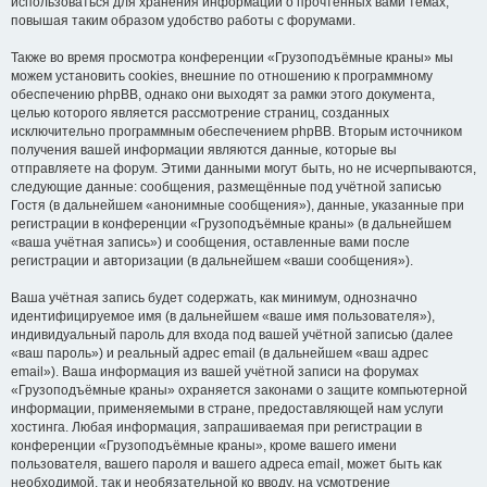
использоваться для хранения информации о прочтённых вами темах,
повышая таким образом удобство работы с форумами.
Также во время просмотра конференции «Грузоподъёмные краны» мы
можем установить cookies, внешние по отношению к программному
обеспечению phpBB, однако они выходят за рамки этого документа,
целью которого является рассмотрение страниц, созданных
исключительно программным обеспечением phpBB. Вторым источником
получения вашей информации являются данные, которые вы
отправляете на форум. Этими данными могут быть, но не исчерпываются,
следующие данные: сообщения, размещённые под учётной записью
Гостя (в дальнейшем «анонимные сообщения»), данные, указанные при
регистрации в конференции «Грузоподъёмные краны» (в дальнейшем
«ваша учётная запись») и сообщения, оставленные вами после
регистрации и авторизации (в дальнейшем «ваши сообщения»).
Ваша учётная запись будет содержать, как минимум, однозначно
идентифицируемое имя (в дальнейшем «ваше имя пользователя»),
индивидуальный пароль для входа под вашей учётной записью (далее
«ваш пароль») и реальный адрес email (в дальнейшем «ваш адрес
email»). Ваша информация из вашей учётной записи на форумах
«Грузоподъёмные краны» охраняется законами о защите компьютерной
информации, применяемыми в стране, предоставляющей нам услуги
хостинга. Любая информация, запрашиваемая при регистрации в
конференции «Грузоподъёмные краны», кроме вашего имени
пользователя, вашего пароля и вашего адреса email, может быть как
необходимой, так и необязательной ко вводу, на усмотрение