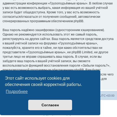
администрации конференции «Грузоподъёмные краны». В любом случае
у вас есть возможность выбрать, какая информация из вашей учётной
записи будет общедоступна. Кроме того, у вас есть возможность
согласиться/отказаться от получения сообщений, автоматически
сгенерированных программным обеспечением phpBB.
Ваш пароль надёжно зашифрован (односторонним хэшированием).
Однако не рекомендуется использовать этот же самый пароль,
регистрируясь на других сайтах. Ваш пароль является средством доступа
к вашей учётной записи на форумах «Грузоподъёмные краны»,
пожалуйста, храните его в тайне, ни при каких обстоятельствах ни
представители «Грузоподъёмные краны», ни phpBB Limited, ни другое
третье лицо не вправе спрашивать ваш пароль. В случае, если вы
забудете ваш пароль к вашей учётной записи, вы сможете
воспользоваться функцией восстановления пароля «Забыли пароль?»,
предусмотренной программным обеспечением phpBB. Вам будет
необходимо ввести ваше имя пользователя и ваш адрес email, после чего
Этот сайт использует cookies для
программное обеспечение phpBB сгенерирует вам новый пароль для
вашей учётной записи.
обеспечения своей корректной работы.
Подробнее
Центральный сайт
Список форумов
Часовой пояс:
UTC+03:00
Согласен
Создано на основе
phpBB
® Forum Software © phpBB Limited
Русская поддержка phpBB
Конфиденциальность
|
Правила