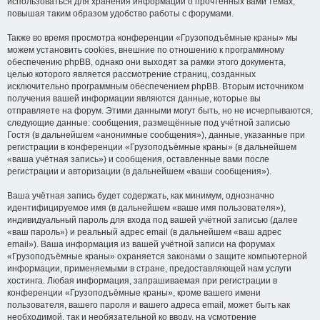
использоваться для хранения информации о прочтённых вами темах,
повышая таким образом удобство работы с форумами.
Также во время просмотра конференции «Грузоподъёмные краны» мы
можем установить cookies, внешние по отношению к программному
обеспечению phpBB, однако они выходят за рамки этого документа,
целью которого является рассмотрение страниц, созданных
исключительно программным обеспечением phpBB. Вторым источником
получения вашей информации являются данные, которые вы
отправляете на форум. Этими данными могут быть, но не исчерпываются,
следующие данные: сообщения, размещённые под учётной записью
Гостя (в дальнейшем «анонимные сообщения»), данные, указанные при
регистрации в конференции «Грузоподъёмные краны» (в дальнейшем
«ваша учётная запись») и сообщения, оставленные вами после
регистрации и авторизации (в дальнейшем «ваши сообщения»).
Ваша учётная запись будет содержать, как минимум, однозначно
идентифицируемое имя (в дальнейшем «ваше имя пользователя»),
индивидуальный пароль для входа под вашей учётной записью (далее
«ваш пароль») и реальный адрес email (в дальнейшем «ваш адрес
email»). Ваша информация из вашей учётной записи на форумах
«Грузоподъёмные краны» охраняется законами о защите компьютерной
информации, применяемыми в стране, предоставляющей нам услуги
хостинга. Любая информация, запрашиваемая при регистрации в
конференции «Грузоподъёмные краны», кроме вашего имени
пользователя, вашего пароля и вашего адреса email, может быть как
необходимой, так и необязательной ко вводу, на усмотрение