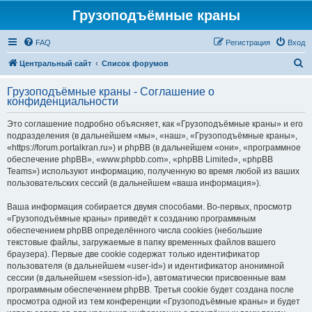
Грузоподъёмные краны
FAQ
Регистрация
Вход
П
Центральный сайт
Список форумов
о
Грузоподъёмные краны - Соглашение о
и
конфиденциальности
с
Это соглашение подробно объясняет, как «Грузоподъёмные краны» и его
к
подразделения (в дальнейшем «мы», «наш», «Грузоподъёмные краны»,
«https://forum.portalkran.ru») и phpBB (в дальнейшем «они», «программное
обеспечение phpBB», «www.phpbb.com», «phpBB Limited», «phpBB
Teams») используют информацию, полученную во время любой из ваших
пользовательских сессий (в дальнейшем «ваша информация»).
Ваша информация собирается двумя способами. Во-первых, просмотр
«Грузоподъёмные краны» приведёт к созданию программным
обеспечением phpBB определённого числа cookies (небольшие
текстовые файлы, загружаемые в папку временных файлов вашего
браузера). Первые две cookie содержат только идентификатор
пользователя (в дальнейшем «user-id») и идентификатор анонимной
сессии (в дальнейшем «session-id»), автоматически присвоенные вам
программным обеспечением phpBB. Третья cookie будет создана после
просмотра одной из тем конференции «Грузоподъёмные краны» и будет