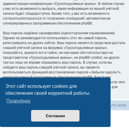
администрации конференции «Грузоподъёмные краны». В любом случае
у вас есть возможность выбрать, какая информация из вашей учётной
записи будет общедоступна. Кроме того, у вас есть возможность
согласиться/отказаться от получения сообщений, автоматически
сгенерированных программным обеспечением phpBB.
Ваш пароль надёжно зашифрован (односторонним хэшированием).
Однако не рекомендуется использовать этот же самый пароль,
регистрируясь на других сайтах. Ваш пароль является средством доступа
к вашей учётной записи на форумах «Грузоподъёмные краны»,
пожалуйста, храните его в тайне, ни при каких обстоятельствах ни
представители «Грузоподъёмные краны», ни phpBB Limited, ни другое
третье лицо не вправе спрашивать ваш пароль. В случае, если вы
забудете ваш пароль к вашей учётной записи, вы сможете
воспользоваться функцией восстановления пароля «Забыли пароль?»,
предусмотренной программным обеспечением phpBB. Вам будет
необходимо ввести ваше имя пользователя и ваш адрес email, после чего
Этот сайт использует cookies для
программное обеспечение phpBB сгенерирует вам новый пароль для
вашей учётной записи.
обеспечения своей корректной работы.
Подробнее
Центральный сайт
Список форумов
Часовой пояс:
UTC+03:00
Согласен
Создано на основе
phpBB
® Forum Software © phpBB Limited
Русская поддержка phpBB
Конфиденциальность
|
Правила