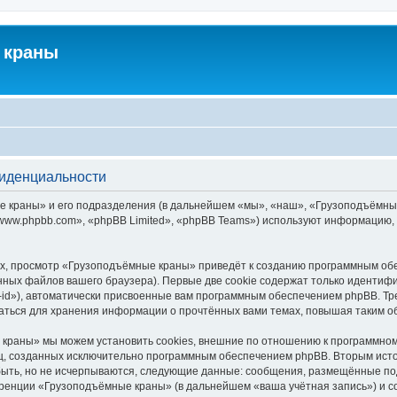
 краны
фиденциальности
краны» и его подразделения (в дальнейшем «мы», «наш», «Грузоподъёмные кра
ww.phpbb.com», «phpBB Limited», «phpBB Teams») используют информацию, 
х, просмотр «Грузоподъёмные краны» приведёт к созданию программным обе
ных файлов вашего браузера). Первые две cookie содержат только идентифик
id»), автоматически присвоенные вам программным обеспечением phpBB. Тре
ться для хранения информации о прочтённых вами темах, повышая таким о
краны» мы можем установить cookies, внешние по отношению к программному
иц, созданных исключительно программным обеспечением phpBB. Вторым ис
быть, но не исчерпываются, следующие данные: сообщения, размещённые по
еренции «Грузоподъёмные краны» (в дальнейшем «ваша учётная запись») и с