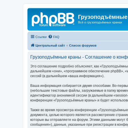
Грузоподъёмные
Всё о грузоподъёмных кранах
Ссылки
FAQ
Центральный сайт
Список форумов
Грузоподъёмные краны - Соглашение о кон
Это соглашение подробно объясняет, как «Грузоподъёмные 
дальнейшем «они», «программное обеспечение phpBB», «w
сессий (в дальнейшем «ваша информация»).
Ваша информация собирается двумя способами. Во-первы
(небольшие текстовые файлы, загружаемые в папку времен
идентификатор анонимной сессии (в дальнейшем «session-
конференции «Грузоподъёмные краны» и будет использова
Также во время просмотра конференции «Грузоподъёмные 
документа, целью которого является рассмотрение стран
которые вы отправляете на форум. Этими данными могут 
сообщения»), данные, указанные при регистрации в конф