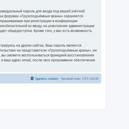
дивидуальный пароль для входа под вашей учётной
и на форумах «Грузоподъёмные краны» охраняется
апрашиваемая при регистрации в конференции
 необязательной ко вводу, на усмотрение администрации
дет общедоступна. Кроме того, у вас есть возможность
рируясь на других сайтах. Ваш пароль является
оятельствах ни представители «Грузоподъёмные краны», ни
си, вы сможете воспользоваться функцией восстановления
 ваш адрес email, после чего программное обеспечение
Удалить cookies
Часовой пояс:
UTC+03:00