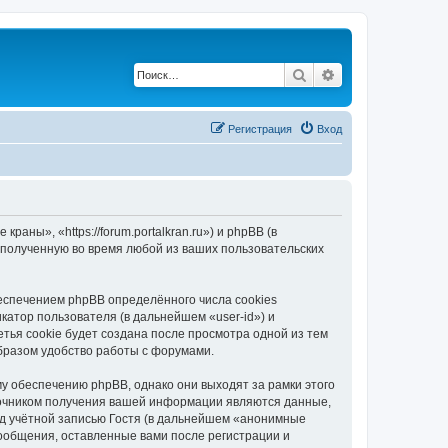
Поиск
Расширенный по
Регистрация
Вход
ны», «https://forum.portalkran.ru») и phpBB (в
полученную во время любой из ваших пользовательских
спечением phpBB определённого числа cookies
атор пользователя (в дальнейшем «user-id») и
тья cookie будет создана после просмотра одной из тем
бразом удобство работы с форумами.
 обеспечению phpBB, однако они выходят за рамки этого
точником получения вашей информации являются данные,
д учётной записью Гостя (в дальнейшем «анонимные
ообщения, оставленные вами после регистрации и