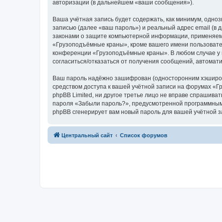
авторизации (в дальнейшем «ваши сообщения»).
Ваша учётная запись будет содержать, как минимум, одн
записью (далее «ваш пароль») и реальный адрес email (
законами о защите компьютерной информации, применяем
«Грузоподъёмные краны», кроме вашего имени пользователя
конференции «Грузоподъёмные краны». В любом случае у в
согласиться/отказаться от получения сообщений, автома
Ваш пароль надёжно зашифрован (односторонним хэширован
средством доступа к вашей учётной записи на форумах «Г
phpBB Limited, ни другое третье лицо не вправе спрашива
пароля «Забыли пароль?», предусмотренной программным 
phpBB сгенерирует вам новый пароль для вашей учётной з
Центральный сайт
Список форумов