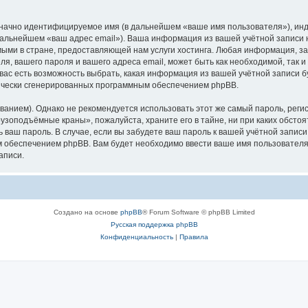
означно идентифицируемое имя (в дальнейшем «ваше имя пользователя»), ин
в дальнейшем «ваш адрес email»). Ваша информация из вашей учётной запис
ыми в стране, предоставляющей нам услуги хостинга. Любая информация, з
, вашего пароля и вашего адреса email, может быть как необходимой, так и
ас есть возможность выбрать, какая информация из вашей учётной записи бу
тически сгенерированных программным обеспечением phpBB.
ием). Однако не рекомендуется использовать этот же самый пароль, регист
рузоподъёмные краны», пожалуйста, храните его в тайне, ни при каких обст
ть ваш пароль. В случае, если вы забудете ваш пароль к вашей учётной запи
обеспечением phpBB. Вам будет необходимо ввести ваше имя пользователя и
аписи.
Создано на основе
phpBB
® Forum Software © phpBB Limited
Русская поддержка phpBB
Конфиденциальность
|
Правила