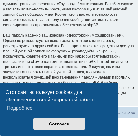
администрации конференции «Грузоподъёмные краны». В любом случае
у вас есть возможность выбрать, какая информация из вашей учётной
записи будет общедоступна. Кроме того, у вас есть возможность
согласиться/отказаться от получения сообщений, автоматически
сгенерированных программным обеспечением phpBB.
Ваш пароль надёжно зашифрован (односторонним хэшированием).
Однако не рекомендуется использовать этот же самый пароль,
регистрируясь на других сайтах. Ваш пароль является средством доступа
к вашей учётной записи на форумах «Грузоподъёмные краны»,
пожалуйста, храните его в тайне, ни при каких обстоятельствах ни
представители «Грузоподъёмные краны», ни phpBB Limited, ни другое
третье лицо не вправе спрашивать ваш пароль. В случае, если вы
забудете ваш пароль к вашей учётной записи, вы сможете
воспользоваться функцией восстановления пароля «Забыли пароль?»,
предусмотренной программным обеспечением phpBB. Вам будет
необходимо ввести ваше имя пользователя и ваш адрес email, после чего
Этот сайт использует cookies для
программное обеспечение phpBB сгенерирует вам новый пароль для
вашей учётной записи.
обеспечения своей корректной работы.
Подробнее
Центральный сайт
Список форумов
Часовой пояс:
UTC+03:00
Согласен
Создано на основе
phpBB
® Forum Software © phpBB Limited
Русская поддержка phpBB
Конфиденциальность
|
Правила