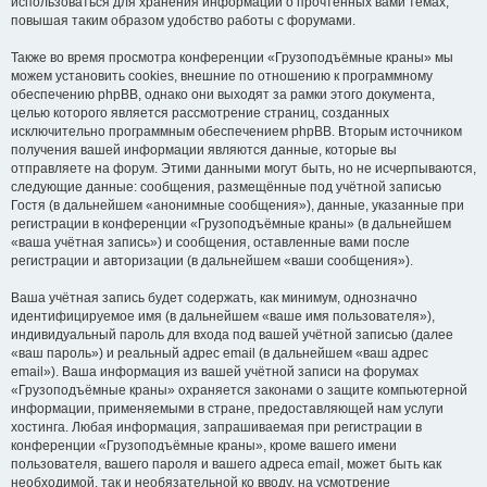
использоваться для хранения информации о прочтённых вами темах,
повышая таким образом удобство работы с форумами.
Также во время просмотра конференции «Грузоподъёмные краны» мы
можем установить cookies, внешние по отношению к программному
обеспечению phpBB, однако они выходят за рамки этого документа,
целью которого является рассмотрение страниц, созданных
исключительно программным обеспечением phpBB. Вторым источником
получения вашей информации являются данные, которые вы
отправляете на форум. Этими данными могут быть, но не исчерпываются,
следующие данные: сообщения, размещённые под учётной записью
Гостя (в дальнейшем «анонимные сообщения»), данные, указанные при
регистрации в конференции «Грузоподъёмные краны» (в дальнейшем
«ваша учётная запись») и сообщения, оставленные вами после
регистрации и авторизации (в дальнейшем «ваши сообщения»).
Ваша учётная запись будет содержать, как минимум, однозначно
идентифицируемое имя (в дальнейшем «ваше имя пользователя»),
индивидуальный пароль для входа под вашей учётной записью (далее
«ваш пароль») и реальный адрес email (в дальнейшем «ваш адрес
email»). Ваша информация из вашей учётной записи на форумах
«Грузоподъёмные краны» охраняется законами о защите компьютерной
информации, применяемыми в стране, предоставляющей нам услуги
хостинга. Любая информация, запрашиваемая при регистрации в
конференции «Грузоподъёмные краны», кроме вашего имени
пользователя, вашего пароля и вашего адреса email, может быть как
необходимой, так и необязательной ко вводу, на усмотрение