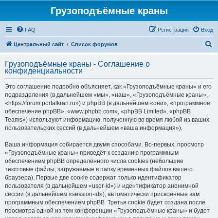
Грузоподъёмные краны
FAQ
Регистрация
Вход
П
Центральный сайт
Список форумов
о
Грузоподъёмные краны - Соглашение о
и
конфиденциальности
с
Это соглашение подробно объясняет, как «Грузоподъёмные краны» и его
к
подразделения (в дальнейшем «мы», «наш», «Грузоподъёмные краны»,
«https://forum.portalkran.ru») и phpBB (в дальнейшем «они», «программное
обеспечение phpBB», «www.phpbb.com», «phpBB Limited», «phpBB
Teams») используют информацию, полученную во время любой из ваших
пользовательских сессий (в дальнейшем «ваша информация»).
Ваша информация собирается двумя способами. Во-первых, просмотр
«Грузоподъёмные краны» приведёт к созданию программным
обеспечением phpBB определённого числа cookies (небольшие
текстовые файлы, загружаемые в папку временных файлов вашего
браузера). Первые две cookie содержат только идентификатор
пользователя (в дальнейшем «user-id») и идентификатор анонимной
сессии (в дальнейшем «session-id»), автоматически присвоенные вам
программным обеспечением phpBB. Третья cookie будет создана после
просмотра одной из тем конференции «Грузоподъёмные краны» и будет