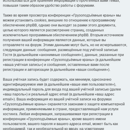
использоваться для хранения информации о прочтённых вами темах,
повышая таким образом удобство работы с форумами.
Также во время просмотра конференции «Грузоподъёмные краны» мы
можем установить cookies, внешние по отношению к программному
обеспечению phpBB, однако они выходят за рамки этого документа,
целью которого является рассмотрение страниц, созданных
исключительно программным обеспечением phpBB. Вторым источником
получения вашей информации являются данные, которые вы
отправляете на форум. Этими данными могут быть, но не исчерпываются,
следующие данные: сообщения, размещённые под учётной записью
Гостя (в дальнейшем «анонимные сообщения»), данные, указанные при
регистрации в конференции «Грузоподъёмные краны» (в дальнейшем
«ваша учётная запись») и сообщения, оставленные вами после
регистрации и авторизации (в дальнейшем «ваши сообщения»).
Ваша учётная запись будет содержать, как минимум, однозначно
идентифицируемое имя (в дальнейшем «ваше имя пользователя»),
индивидуальный пароль для входа под вашей учётной записью (далее
«ваш пароль») и реальный адрес email (в дальнейшем «ваш адрес
email»). Ваша информация из вашей учётной записи на форумах
«Грузоподъёмные краны» охраняется законами о защите компьютерной
информации, применяемыми в стране, предоставляющей нам услуги
хостинга. Любая информация, запрашиваемая при регистрации в
конференции «Грузоподъёмные краны», кроме вашего имени
пользователя, вашего пароля и вашего адреса email, может быть как
необходимой, так и необязательной ко вводу, на усмотрение