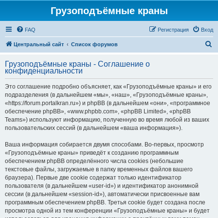
Грузоподъёмные краны
FAQ
Регистрация
Вход
П
Центральный сайт
Список форумов
о
Грузоподъёмные краны - Соглашение о
и
конфиденциальности
с
Это соглашение подробно объясняет, как «Грузоподъёмные краны» и его
к
подразделения (в дальнейшем «мы», «наш», «Грузоподъёмные краны»,
«https://forum.portalkran.ru») и phpBB (в дальнейшем «они», «программное
обеспечение phpBB», «www.phpbb.com», «phpBB Limited», «phpBB
Teams») используют информацию, полученную во время любой из ваших
пользовательских сессий (в дальнейшем «ваша информация»).
Ваша информация собирается двумя способами. Во-первых, просмотр
«Грузоподъёмные краны» приведёт к созданию программным
обеспечением phpBB определённого числа cookies (небольшие
текстовые файлы, загружаемые в папку временных файлов вашего
браузера). Первые две cookie содержат только идентификатор
пользователя (в дальнейшем «user-id») и идентификатор анонимной
сессии (в дальнейшем «session-id»), автоматически присвоенные вам
программным обеспечением phpBB. Третья cookie будет создана после
просмотра одной из тем конференции «Грузоподъёмные краны» и будет