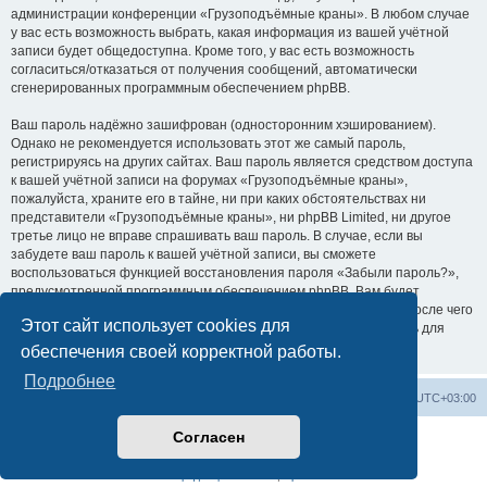
администрации конференции «Грузоподъёмные краны». В любом случае
у вас есть возможность выбрать, какая информация из вашей учётной
записи будет общедоступна. Кроме того, у вас есть возможность
согласиться/отказаться от получения сообщений, автоматически
сгенерированных программным обеспечением phpBB.
Ваш пароль надёжно зашифрован (односторонним хэшированием).
Однако не рекомендуется использовать этот же самый пароль,
регистрируясь на других сайтах. Ваш пароль является средством доступа
к вашей учётной записи на форумах «Грузоподъёмные краны»,
пожалуйста, храните его в тайне, ни при каких обстоятельствах ни
представители «Грузоподъёмные краны», ни phpBB Limited, ни другое
третье лицо не вправе спрашивать ваш пароль. В случае, если вы
забудете ваш пароль к вашей учётной записи, вы сможете
воспользоваться функцией восстановления пароля «Забыли пароль?»,
предусмотренной программным обеспечением phpBB. Вам будет
необходимо ввести ваше имя пользователя и ваш адрес email, после чего
Этот сайт использует cookies для
программное обеспечение phpBB сгенерирует вам новый пароль для
вашей учётной записи.
обеспечения своей корректной работы.
Подробнее
Центральный сайт
Список форумов
Часовой пояс:
UTC+03:00
Согласен
Создано на основе
phpBB
® Forum Software © phpBB Limited
Русская поддержка phpBB
Конфиденциальность
|
Правила