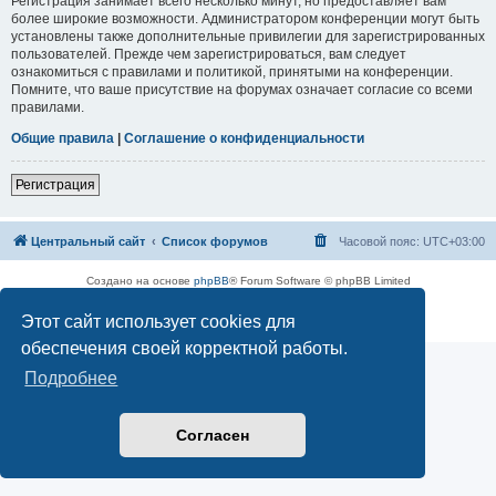
Регистрация занимает всего несколько минут, но предоставляет вам
более широкие возможности. Администратором конференции могут быть
установлены также дополнительные привилегии для зарегистрированных
пользователей. Прежде чем зарегистрироваться, вам следует
ознакомиться с правилами и политикой, принятыми на конференции.
Помните, что ваше присутствие на форумах означает согласие со всеми
правилами.
Общие правила
|
Соглашение о конфиденциальности
Регистрация
Центральный сайт
Список форумов
Часовой пояс:
UTC+03:00
Создано на основе
phpBB
® Forum Software © phpBB Limited
Русская поддержка phpBB
Этот сайт использует cookies для
Конфиденциальность
|
Правила
обеспечения своей корректной работы.
Подробнее
Согласен