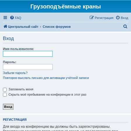
Грузоподъёмные краны
FAQ
Регистрация
Вход
П
Центральный сайт
Список форумов
о
Вход
и
с
Имя пользователя:
к
Пароль:
Забыли пароль?
Повторно выслать письмо для активации учётной записи
Запомнить меня
Скрыть моё пребывание на конференции в этот раз
РЕГИСТРАЦИЯ
Для входа на конференцию вы должны быть зарегистрированы.