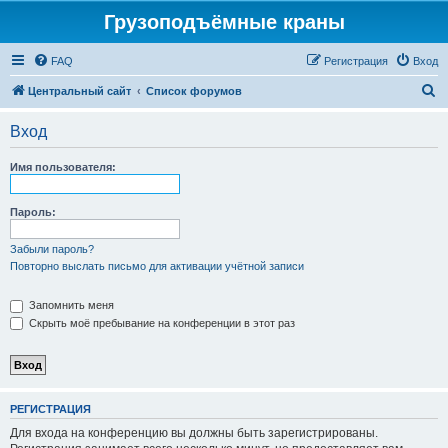
Грузоподъёмные краны
FAQ
Регистрация
Вход
П
Центральный сайт
Список форумов
о
Вход
и
с
Имя пользователя:
к
Пароль:
Забыли пароль?
Повторно выслать письмо для активации учётной записи
Запомнить меня
Скрыть моё пребывание на конференции в этот раз
РЕГИСТРАЦИЯ
Для входа на конференцию вы должны быть зарегистрированы.