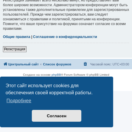
Регистрация занимает всего несколько минут, но предоставляет вам
более широкие возможности. Администратором конференции могут быть
установлены также дополнительные привилегии для зарегистрированных
пользователей. Прежде чем зарегистрироваться, вам следует
ознакомиться с правилами и политикой, принятыми на конференции.
Помните, что ваше присутствие на форумах означает согласие со всеми
правилами.
Общие правила
|
Соглашение о конфиденциальности
Регистрация
Центральный сайт
Список форумов
Часовой пояс:
UTC+03:00
Создано на основе
phpBB
® Forum Software © phpBB Limited
Русская поддержка phpBB
Этот сайт использует cookies для
Конфиденциальность
|
Правила
обеспечения своей корректной работы.
Подробнее
Согласен