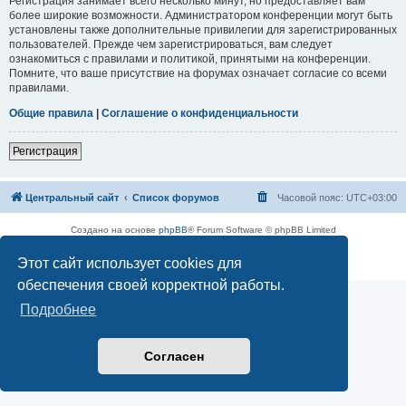
Регистрация занимает всего несколько минут, но предоставляет вам
более широкие возможности. Администратором конференции могут быть
установлены также дополнительные привилегии для зарегистрированных
пользователей. Прежде чем зарегистрироваться, вам следует
ознакомиться с правилами и политикой, принятыми на конференции.
Помните, что ваше присутствие на форумах означает согласие со всеми
правилами.
Общие правила
|
Соглашение о конфиденциальности
Регистрация
Центральный сайт
Список форумов
Часовой пояс:
UTC+03:00
Создано на основе
phpBB
® Forum Software © phpBB Limited
Русская поддержка phpBB
Этот сайт использует cookies для
Конфиденциальность
|
Правила
обеспечения своей корректной работы.
Подробнее
Согласен