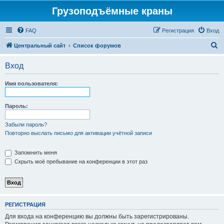
Грузоподъёмные краны
FAQ
Регистрация
Вход
П
Центральный сайт
Список форумов
о
Вход
и
с
Имя пользователя:
к
Пароль:
Забыли пароль?
Повторно выслать письмо для активации учётной записи
Запомнить меня
Скрыть моё пребывание на конференции в этот раз
РЕГИСТРАЦИЯ
Для входа на конференцию вы должны быть зарегистрированы.