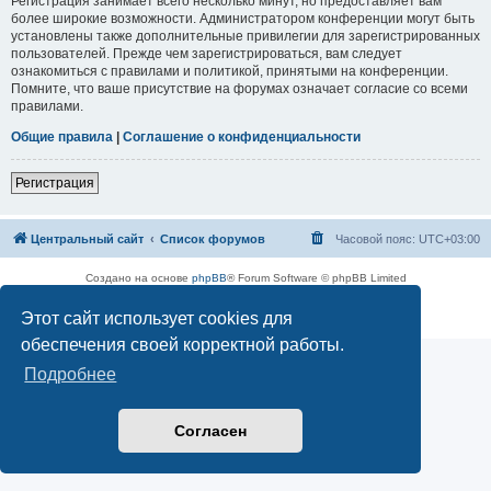
Регистрация занимает всего несколько минут, но предоставляет вам
более широкие возможности. Администратором конференции могут быть
установлены также дополнительные привилегии для зарегистрированных
пользователей. Прежде чем зарегистрироваться, вам следует
ознакомиться с правилами и политикой, принятыми на конференции.
Помните, что ваше присутствие на форумах означает согласие со всеми
правилами.
Общие правила
|
Соглашение о конфиденциальности
Регистрация
Центральный сайт
Список форумов
Часовой пояс:
UTC+03:00
Создано на основе
phpBB
® Forum Software © phpBB Limited
Русская поддержка phpBB
Этот сайт использует cookies для
Конфиденциальность
|
Правила
обеспечения своей корректной работы.
Подробнее
Согласен