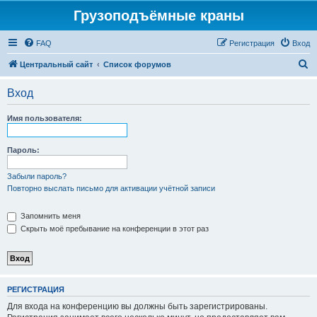
Грузоподъёмные краны
FAQ
Регистрация
Вход
П
Центральный сайт
Список форумов
о
Вход
и
с
Имя пользователя:
к
Пароль:
Забыли пароль?
Повторно выслать письмо для активации учётной записи
Запомнить меня
Скрыть моё пребывание на конференции в этот раз
РЕГИСТРАЦИЯ
Для входа на конференцию вы должны быть зарегистрированы.