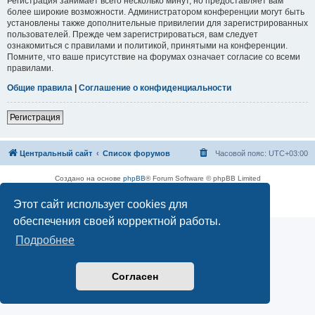
Регистрация занимает всего несколько минут, но предоставляет вам
более широкие возможности. Администратором конференции могут быть
установлены также дополнительные привилегии для зарегистрированных
пользователей. Прежде чем зарегистрироваться, вам следует
ознакомиться с правилами и политикой, принятыми на конференции.
Помните, что ваше присутствие на форумах означает согласие со всеми
правилами.
Общие правила
|
Соглашение о конфиденциальности
Регистрация
Центральный сайт
Список форумов
Часовой пояс:
UTC+03:00
Создано на основе
phpBB
® Forum Software © phpBB Limited
Русская поддержка phpBB
Этот сайт использует cookies для
Конфиденциальность
|
Правила
обеспечения своей корректной работы.
Подробнее
Согласен