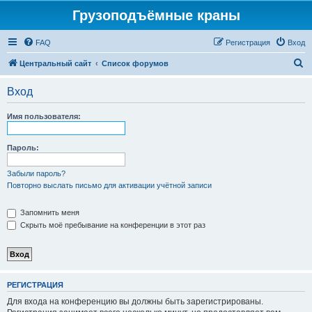
Грузоподъёмные краны
FAQ
Регистрация
Вход
П
Центральный сайт
Список форумов
о
Вход
и
с
Имя пользователя:
к
Пароль:
Забыли пароль?
Повторно выслать письмо для активации учётной записи
Запомнить меня
Скрыть моё пребывание на конференции в этот раз
РЕГИСТРАЦИЯ
Для входа на конференцию вы должны быть зарегистрированы.