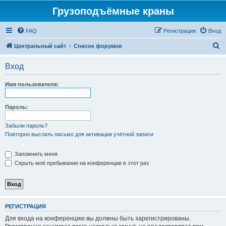
Грузоподъёмные краны
FAQ
Регистрация
Вход
П
Центральный сайт
Список форумов
о
Вход
и
с
Имя пользователя:
к
Пароль:
Забыли пароль?
Повторно выслать письмо для активации учётной записи
Запомнить меня
Скрыть моё пребывание на конференции в этот раз
РЕГИСТРАЦИЯ
Для входа на конференцию вы должны быть зарегистрированы.