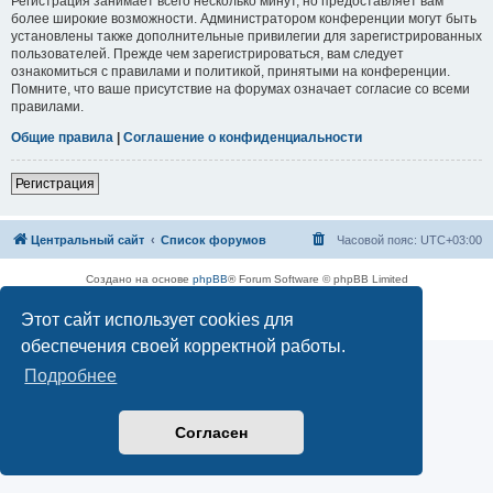
Регистрация занимает всего несколько минут, но предоставляет вам
более широкие возможности. Администратором конференции могут быть
установлены также дополнительные привилегии для зарегистрированных
пользователей. Прежде чем зарегистрироваться, вам следует
ознакомиться с правилами и политикой, принятыми на конференции.
Помните, что ваше присутствие на форумах означает согласие со всеми
правилами.
Общие правила
|
Соглашение о конфиденциальности
Регистрация
Центральный сайт
Список форумов
Часовой пояс:
UTC+03:00
Создано на основе
phpBB
® Forum Software © phpBB Limited
Русская поддержка phpBB
Этот сайт использует cookies для
Конфиденциальность
|
Правила
обеспечения своей корректной работы.
Подробнее
Согласен