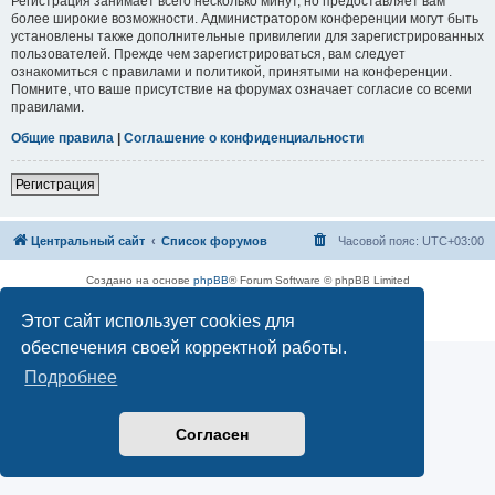
Регистрация занимает всего несколько минут, но предоставляет вам
более широкие возможности. Администратором конференции могут быть
установлены также дополнительные привилегии для зарегистрированных
пользователей. Прежде чем зарегистрироваться, вам следует
ознакомиться с правилами и политикой, принятыми на конференции.
Помните, что ваше присутствие на форумах означает согласие со всеми
правилами.
Общие правила
|
Соглашение о конфиденциальности
Регистрация
Центральный сайт
Список форумов
Часовой пояс:
UTC+03:00
Создано на основе
phpBB
® Forum Software © phpBB Limited
Русская поддержка phpBB
Этот сайт использует cookies для
Конфиденциальность
|
Правила
обеспечения своей корректной работы.
Подробнее
Согласен