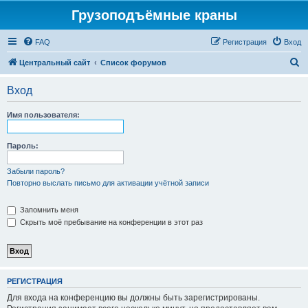
Грузоподъёмные краны
FAQ
Регистрация
Вход
П
Центральный сайт
Список форумов
о
Вход
и
с
Имя пользователя:
к
Пароль:
Забыли пароль?
Повторно выслать письмо для активации учётной записи
Запомнить меня
Скрыть моё пребывание на конференции в этот раз
РЕГИСТРАЦИЯ
Для входа на конференцию вы должны быть зарегистрированы.