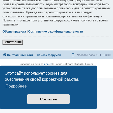
Регистрация занимает всего несколько минут, но предоставляет вам
более широкие возможности. Администратором конференции могут быть
установлены также дополнительные привилегии для зарегистрированных
пользователей. Прежде чем зарегистрироваться, вам следует
ознакомиться с правилами и политикой, принятыми на конференции.
Помните, что ваше присутствие на форумах означает согласие со всеми
правилами.
Общие правила
|
Соглашение о конфиденциальности
Регистрация
Центральный сайт
Список форумов
Часовой пояс:
UTC+03:00
Создано на основе
phpBB
® Forum Software © phpBB Limited
Русская поддержка phpBB
Этот сайт использует cookies для
Конфиденциальность
|
Правила
обеспечения своей корректной работы.
Подробнее
Согласен