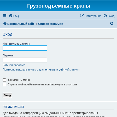
Грузоподъёмные краны
FAQ
Регистрация
Вход
П
Центральный сайт
Список форумов
о
Вход
и
с
Имя пользователя:
к
Пароль:
Забыли пароль?
Повторно выслать письмо для активации учётной записи
Запомнить меня
Скрыть моё пребывание на конференции в этот раз
РЕГИСТРАЦИЯ
Для входа на конференцию вы должны быть зарегистрированы.