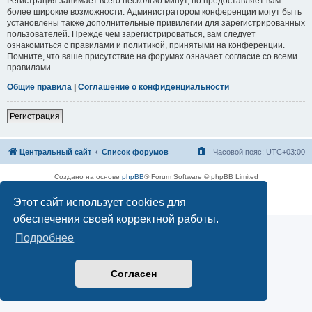
Регистрация занимает всего несколько минут, но предоставляет вам
более широкие возможности. Администратором конференции могут быть
установлены также дополнительные привилегии для зарегистрированных
пользователей. Прежде чем зарегистрироваться, вам следует
ознакомиться с правилами и политикой, принятыми на конференции.
Помните, что ваше присутствие на форумах означает согласие со всеми
правилами.
Общие правила
|
Соглашение о конфиденциальности
Регистрация
Центральный сайт
Список форумов
Часовой пояс:
UTC+03:00
Создано на основе
phpBB
® Forum Software © phpBB Limited
Русская поддержка phpBB
Этот сайт использует cookies для
Конфиденциальность
|
Правила
обеспечения своей корректной работы.
Подробнее
Согласен