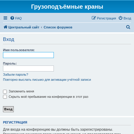
Грузоподъёмные краны
FAQ
Регистрация
Вход
П
Центральный сайт
Список форумов
о
Вход
и
с
Имя пользователя:
к
Пароль:
Забыли пароль?
Повторно выслать письмо для активации учётной записи
Запомнить меня
Скрыть моё пребывание на конференции в этот раз
РЕГИСТРАЦИЯ
Для входа на конференцию вы должны быть зарегистрированы.