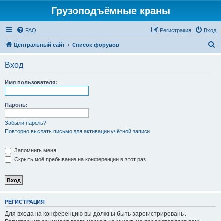
Грузоподъёмные краны
FAQ
Регистрация
Вход
П
Центральный сайт
Список форумов
о
Вход
и
с
Имя пользователя:
к
Пароль:
Забыли пароль?
Повторно выслать письмо для активации учётной записи
Запомнить меня
Скрыть моё пребывание на конференции в этот раз
РЕГИСТРАЦИЯ
Для входа на конференцию вы должны быть зарегистрированы.