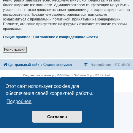
Регистрация занимает всего несколько минут, но предоставляет вам
более широкие возможности. Администратором конференции могут быть
установлены также дополнительные привилегии для зарегистрированных
пользователей. Прежде чем зарегистрироваться, вам следует
ознакомиться с правилами и политикой, принятыми на конференции.
Помните, что ваше присутствие на форумах означает согласие со всеми
правилами.
Общие правила
|
Соглашение о конфиденциальности
Регистрация
Центральный сайт
Список форумов
Часовой пояс:
UTC+03:00
Создано на основе
phpBB
® Forum Software © phpBB Limited
Русская поддержка phpBB
Этот сайт использует cookies для
Конфиденциальность
|
Правила
обеспечения своей корректной работы.
Подробнее
Согласен