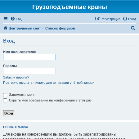
Грузоподъёмные краны
FAQ
Регистрация
Вход
П
Центральный сайт
Список форумов
о
Вход
и
с
Имя пользователя:
к
Пароль:
Забыли пароль?
Повторно выслать письмо для активации учётной записи
Запомнить меня
Скрыть моё пребывание на конференции в этот раз
РЕГИСТРАЦИЯ
Для входа на конференцию вы должны быть зарегистрированы.