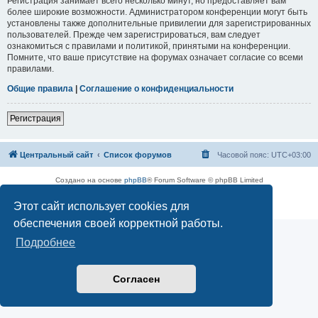
Регистрация занимает всего несколько минут, но предоставляет вам
более широкие возможности. Администратором конференции могут быть
установлены также дополнительные привилегии для зарегистрированных
пользователей. Прежде чем зарегистрироваться, вам следует
ознакомиться с правилами и политикой, принятыми на конференции.
Помните, что ваше присутствие на форумах означает согласие со всеми
правилами.
Общие правила
|
Соглашение о конфиденциальности
Регистрация
Центральный сайт
Список форумов
Часовой пояс:
UTC+03:00
Создано на основе
phpBB
® Forum Software © phpBB Limited
Русская поддержка phpBB
Этот сайт использует cookies для
Конфиденциальность
|
Правила
обеспечения своей корректной работы.
Подробнее
Согласен