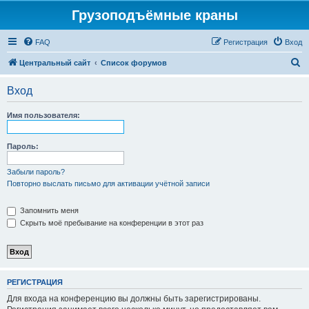
Грузоподъёмные краны
FAQ
Регистрация
Вход
П
Центральный сайт
Список форумов
о
Вход
и
с
Имя пользователя:
к
Пароль:
Забыли пароль?
Повторно выслать письмо для активации учётной записи
Запомнить меня
Скрыть моё пребывание на конференции в этот раз
РЕГИСТРАЦИЯ
Для входа на конференцию вы должны быть зарегистрированы.