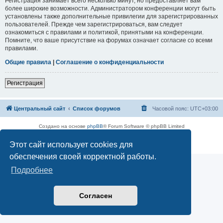
Регистрация занимает всего несколько минут, но предоставляет вам
более широкие возможности. Администратором конференции могут быть
установлены также дополнительные привилегии для зарегистрированных
пользователей. Прежде чем зарегистрироваться, вам следует
ознакомиться с правилами и политикой, принятыми на конференции.
Помните, что ваше присутствие на форумах означает согласие со всеми
правилами.
Общие правила
|
Соглашение о конфиденциальности
Регистрация
Центральный сайт
Список форумов
Часовой пояс:
UTC+03:00
Создано на основе
phpBB
® Forum Software © phpBB Limited
Русская поддержка phpBB
Этот сайт использует cookies для
Конфиденциальность
|
Правила
обеспечения своей корректной работы.
Подробнее
Согласен