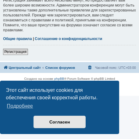
Регистрация занимает всего несколько минут, но предоставляет вам
более широкие возможности. Администратором конференции могут быть
установлены также дополнительные привилегии для зарегистрированных
пользователей. Прежде чем зарегистрироваться, вам следует
ознакомиться с правилами и политикой, принятыми на конференции.
Помните, что ваше присутствие на форумах означает согласие со всеми
правилами.
Общие правила
|
Соглашение о конфиденциальности
Регистрация
Центральный сайт
Список форумов
Часовой пояс:
UTC+03:00
Создано на основе
phpBB
® Forum Software © phpBB Limited
Русская поддержка phpBB
Этот сайт использует cookies для
Конфиденциальность
|
Правила
обеспечения своей корректной работы.
Подробнее
Согласен