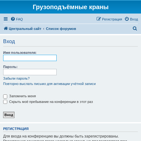
Грузоподъёмные краны
FAQ
Регистрация
Вход
П
Центральный сайт
Список форумов
о
Вход
и
с
Имя пользователя:
к
Пароль:
Забыли пароль?
Повторно выслать письмо для активации учётной записи
Запомнить меня
Скрыть моё пребывание на конференции в этот раз
РЕГИСТРАЦИЯ
Для входа на конференцию вы должны быть зарегистрированы.