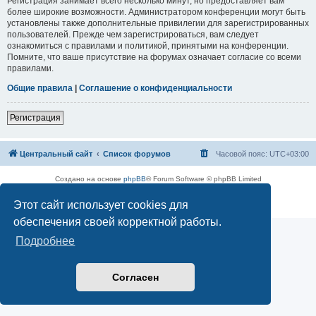
Регистрация занимает всего несколько минут, но предоставляет вам
более широкие возможности. Администратором конференции могут быть
установлены также дополнительные привилегии для зарегистрированных
пользователей. Прежде чем зарегистрироваться, вам следует
ознакомиться с правилами и политикой, принятыми на конференции.
Помните, что ваше присутствие на форумах означает согласие со всеми
правилами.
Общие правила
|
Соглашение о конфиденциальности
Регистрация
Центральный сайт
Список форумов
Часовой пояс:
UTC+03:00
Создано на основе
phpBB
® Forum Software © phpBB Limited
Русская поддержка phpBB
Этот сайт использует cookies для
Конфиденциальность
|
Правила
обеспечения своей корректной работы.
Подробнее
Согласен