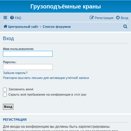
Грузоподъёмные краны
FAQ
Регистрация
Вход
П
Центральный сайт
Список форумов
о
Вход
и
с
Имя пользователя:
к
Пароль:
Забыли пароль?
Повторно выслать письмо для активации учётной записи
Запомнить меня
Скрыть моё пребывание на конференции в этот раз
РЕГИСТРАЦИЯ
Для входа на конференцию вы должны быть зарегистрированы.