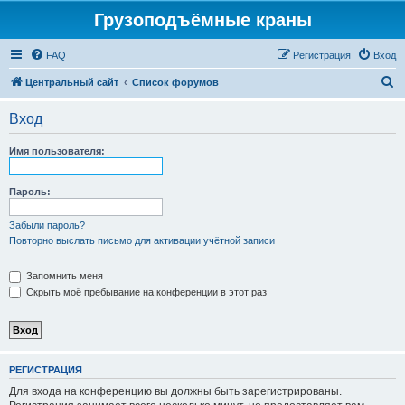
Грузоподъёмные краны
FAQ
Регистрация
Вход
П
Центральный сайт
Список форумов
о
Вход
и
с
Имя пользователя:
к
Пароль:
Забыли пароль?
Повторно выслать письмо для активации учётной записи
Запомнить меня
Скрыть моё пребывание на конференции в этот раз
РЕГИСТРАЦИЯ
Для входа на конференцию вы должны быть зарегистрированы.