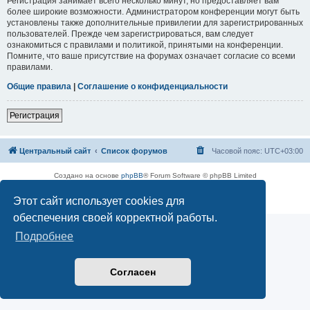
Регистрация занимает всего несколько минут, но предоставляет вам
более широкие возможности. Администратором конференции могут быть
установлены также дополнительные привилегии для зарегистрированных
пользователей. Прежде чем зарегистрироваться, вам следует
ознакомиться с правилами и политикой, принятыми на конференции.
Помните, что ваше присутствие на форумах означает согласие со всеми
правилами.
Общие правила
|
Соглашение о конфиденциальности
Регистрация
Центральный сайт
Список форумов
Часовой пояс:
UTC+03:00
Создано на основе
phpBB
® Forum Software © phpBB Limited
Русская поддержка phpBB
Этот сайт использует cookies для
Конфиденциальность
|
Правила
обеспечения своей корректной работы.
Подробнее
Согласен